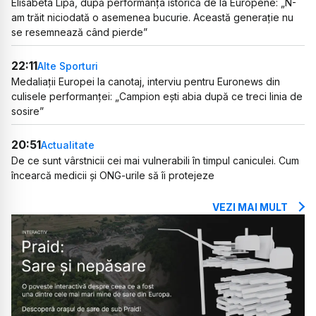
Elisabeta Lipă, după performanța istorică de la Europene: „N-
am trăit niciodată o asemenea bucurie. Această generație nu
se resemnează când pierde”
22:11
Alte Sporturi
Medaliații Europei la canotaj, interviu pentru Euronews din
culisele performanței: „Campion ești abia după ce treci linia de
sosire”
20:51
Actualitate
De ce sunt vârstnicii cei mai vulnerabili în timpul caniculei. Cum
încearcă medicii și ONG-urile să îi protejeze
VEZI MAI MULT