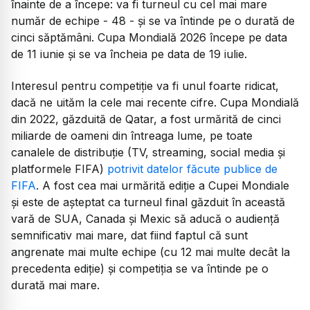
înainte de a începe: va fi turneul cu cel mai mare
număr de echipe - 48 - și se va întinde pe o durată de
cinci săptămâni. Cupa Mondială 2026 începe pe data
de 11 iunie și se va încheia pe data de 19 iulie.
Interesul pentru competiție va fi unul foarte ridicat,
dacă ne uităm la cele mai recente cifre. Cupa Mondială
din 2022, găzduită de Qatar, a fost urmărită de cinci
miliarde de oameni din întreaga lume, pe toate
canalele de distribuție (TV, streaming, social media și
platformele FIFA)
potrivit datelor făcute publice de
FIFA
. A fost cea mai urmărită ediție a Cupei Mondiale
și este de așteptat ca turneul final găzduit în această
vară de SUA, Canada și Mexic să aducă o audiență
semnificativ mai mare, dat fiind faptul că sunt
angrenate mai multe echipe (cu 12 mai multe decât la
precedenta ediție) și competiția se va întinde pe o
durată mai mare.