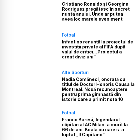
Cristiano Ronaldo și Georgina
Rodriguez pregătesc în secret
nunta anului. Unde ar putea
avea loc marele eveniment
Fotbal
Infantino renunță la proiectul de
investiții private al FIFA după
valul de critici. „Proiectul a
creat diviziuni”
Alte Sporturi
Nadia Comăneci, onorată cu
titlul de Doctor Honoris Causa la
Montreal. Nouă recunoaștere
pentru prima gimnastă din
istorie care a primit nota 10
Fotbal
Franco Baresi, legendarul
căpitan al AC Milan, a murit la
66 de ani. Boala cu care s-a
luptat „Il Capitano”