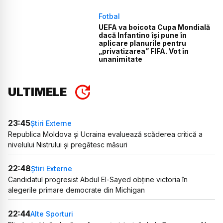
Fotbal
UEFA va boicota Cupa Mondială
dacă Infantino își pune în
aplicare planurile pentru
„privatizarea” FIFA. Vot în
unanimitate
ULTIMELE
23:45
Știri Externe
Republica Moldova și Ucraina evaluează scăderea critică a
nivelului Nistrului și pregătesc măsuri
22:48
Știri Externe
Candidatul progresist Abdul El-Sayed obține victoria în
alegerile primare democrate din Michigan
22:44
Alte Sporturi