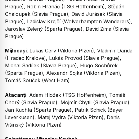
Prague), Robin Hranáč (TSG Hoffenheim), Štěpán
Chaloupek (Slavia Prague), David Jurásek (Slavia
Prague), Ladislav Krejčí (Wolverhampton Wanderers),
Jaroslav Zelený (Sparta Prague), David Zima (Slavia
Prague)
Mijlocași
: Lukás Cerv (Viktoria Plzen), Vladimir Darida
(Hradec Kralove), Lukás Provod (Slavia Prague),
Michal Sadílek (Slavia Prague), Hugo Sochůrek
(Sparta Prague), Alexandr Sojka (Viktoria Plzen),
Tomáš Souček (West Ham)
Atacanți
: Adam Hložek (TSG Hoffenheim), Tomáš
Chorý (Slavia Prague), Mojmír Chytil (Slavia Prague),
Jan Kuchta (Sparta Prague), Patrik Schick (Bayer
Leverkusen), Matej Vydra (Viktoria Plzen), Denis
Višinský (Viktoria Plzen)