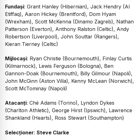
Fundași
: Grant Hanley (Hibernian), Jack Hendry (Al
Etiffaq), Aaron Hickey (Brentford), Dom Hyam
(Wrexham), Scott McKenna (Dinamo Zagreb), Nathan
Patterson (Everton), Anthony Ralston (Celtic), Andy
Robertson (Liverpool), John Souttar (Rangers),
Kieran Tierney (Celtic)
Mijlocași
: Ryan Christie (Bournemouth), Finlay Curtis
(Kilmarnock), Lewis Ferguson (Bologna), Ben
Gannon-Doak (Bournemouth), Billy Gilmour (Napoli),
John McGinn (Aston Villa), Kenny McLean (Norwich),
Scott McTominay (Napoli)
Atacanți
: Ché Adams (Torino), Lyndon Dykes
(Charlton Athletic), George Hirst (Ipswich), Lawrence
Shankland (Hearts), Ross Stewart (Southampton)
Selecționer
:
Steve Clarke