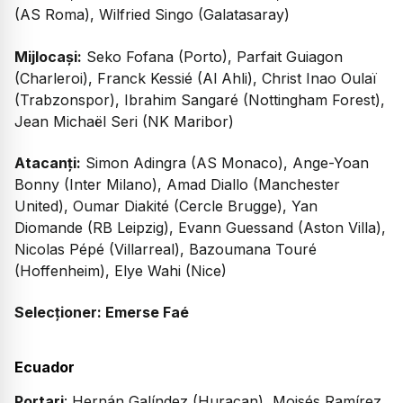
(AS Roma), Wilfried Singo (Galatasaray)
Mijlocași:
Seko Fofana (Porto), Parfait Guiagon
(Charleroi), Franck Kessié (Al Ahli), Christ Inao Oulaï
(Trabzonspor), Ibrahim Sangaré (Nottingham Forest),
Jean Michaël Seri (NK Maribor)
Atacanți:
Simon Adingra (AS Monaco), Ange-Yoan
Bonny (Inter Milano), Amad Diallo (Manchester
United), Oumar Diakité (Cercle Brugge), Yan
Diomande (RB Leipzig), Evann Guessand (Aston Villa),
Nicolas Pépé (Villarreal), Bazoumana Touré
(Hoffenheim), Elye Wahi (Nice)
Selecționer: Emerse Faé
Ecuador
Portari
: Hernán Galíndez (Huracan), Moisés Ramírez