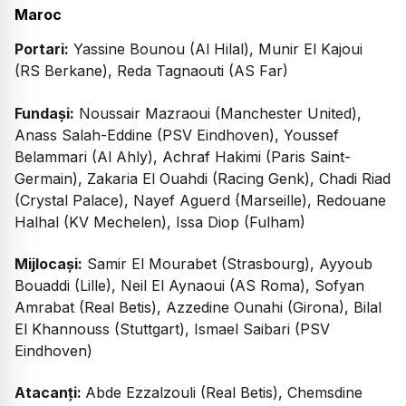
Maroc
Portari:
Yassine Bounou (Al Hilal), Munir El Kajoui
(RS Berkane), Reda Tagnaouti (AS Far)
Fundași:
Noussair Mazraoui (Manchester United),
Anass Salah-Eddine (PSV Eindhoven), Youssef
Belammari (Al Ahly), Achraf Hakimi (Paris Saint-
Germain), Zakaria El Ouahdi (Racing Genk), Chadi Riad
(Crystal Palace), Nayef Aguerd (Marseille), Redouane
Halhal (KV Mechelen), Issa Diop (Fulham)
Mijlocași:
Samir El Mourabet (Strasbourg), Ayyoub
Bouaddi (Lille), Neil El Aynaoui (AS Roma), Sofyan
Amrabat (Real Betis), Azzedine Ounahi (Girona), Bilal
El Khannouss (Stuttgart), Ismael Saibari (PSV
Eindhoven)
Atacanți:
Abde Ezzalzouli (Real Betis), Chemsdine