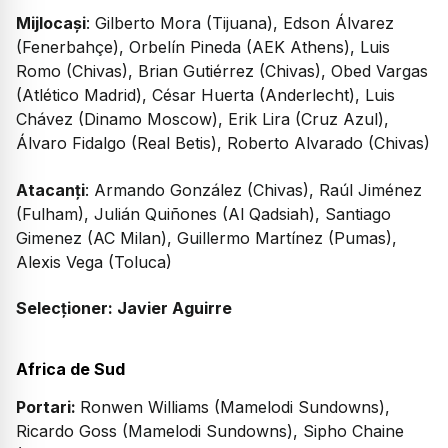
Mijlocași
: Gilberto Mora (Tijuana), Edson Álvarez
(Fenerbahçe), Orbelín Pineda (AEK Athens), Luis
Romo (Chivas), Brian Gutiérrez (Chivas), Obed Vargas
(Atlético Madrid), César Huerta (Anderlecht), Luis
Chávez (Dinamo Moscow), Erik Lira (Cruz Azul),
Álvaro Fidalgo (Real Betis), Roberto Alvarado (Chivas)
Atacanți
: Armando González (Chivas), Raúl Jiménez
(Fulham), Julián Quiñones (Al Qadsiah), Santiago
Gimenez (AC Milan), Guillermo Martínez (Pumas),
Alexis Vega (Toluca)
Selecționer: Javier Aguirre
Africa de Sud
Portari:
Ronwen Williams (Mamelodi Sundowns),
Ricardo Goss (Mamelodi Sundowns), Sipho Chaine