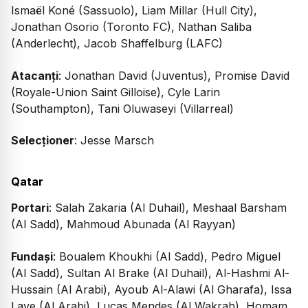
Ismaël Koné (Sassuolo), Liam Millar (Hull City),
Jonathan Osorio (Toronto FC), Nathan Saliba
(Anderlecht), Jacob Shaffelburg (LAFC)
Atacanți
: Jonathan David (Juventus), Promise David
(Royale-Union Saint Gilloise), Cyle Larin
(Southampton), Tani Oluwaseyi (Villarreal)
Selecționer
: Jesse Marsch
Qatar
Portari
: Salah Zakaria (Al Duhail), Meshaal Barsham
(Al Sadd), Mahmoud Abunada (Al Rayyan)
Fundași
: Boualem Khoukhi (Al Sadd), Pedro Miguel
(Al Sadd), Sultan Al Brake (Al Duhail), Al-Hashmi Al-
Hussain (Al Arabi), Ayoub Al-Alawi (Al Gharafa), Issa
Laye (Al Arabi), Lucas Mendes (Al Wakrah), Homam