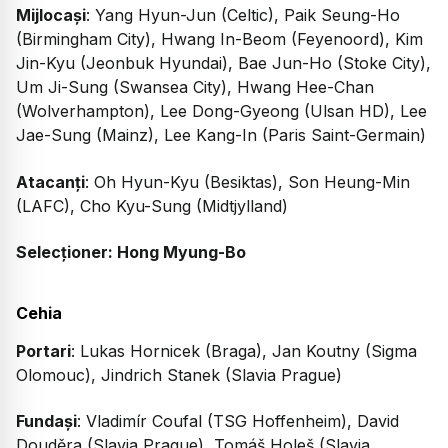
Mijlocași
: Yang Hyun-Jun (Celtic), Paik Seung-Ho
(Birmingham City), Hwang In-Beom (Feyenoord), Kim
Jin-Kyu (Jeonbuk Hyundai), Bae Jun-Ho (Stoke City),
Um Ji-Sung (Swansea City), Hwang Hee-Chan
(Wolverhampton), Lee Dong-Gyeong (Ulsan HD), Lee
Jae-Sung (Mainz), Lee Kang-In (Paris Saint-Germain)
Atacanți
: Oh Hyun-Kyu (Besiktas), Son Heung-Min
(LAFC), Cho Kyu-Sung (Midtjylland)
Selecționer: Hong Myung-Bo
Cehia
Portari
: Lukas Hornicek (Braga), Jan Koutny (Sigma
Olomouc), Jindrich Stanek (Slavia Prague)
Fundași
: Vladimír Coufal (TSG Hoffenheim), David
Douděra (Slavia Prague), Tomáš Holeš (Slavia