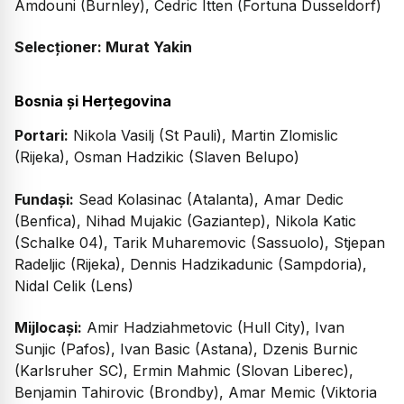
Amdouni (Burnley), Cedric Itten (Fortuna Dusseldorf)
Selecționer: Murat Yakin
Bosnia și Herțegovina
Portari:
Nikola Vasilj (St Pauli), Martin Zlomislic
(Rijeka), Osman Hadzikic (Slaven Belupo)
Fundași:
Sead Kolasinac (Atalanta), Amar Dedic
(Benfica), Nihad Mujakic (Gaziantep), Nikola Katic
(Schalke 04), Tarik Muharemovic (Sassuolo), Stjepan
Radeljic (Rijeka), Dennis Hadzikadunic (Sampdoria),
Nidal Celik (Lens)
Mijlocași:
Amir Hadziahmetovic (Hull City), Ivan
Sunjic (Pafos), Ivan Basic (Astana), Dzenis Burnic
(Karlsruher SC), Ermin Mahmic (Slovan Liberec),
Benjamin Tahirovic (Brondby), Amar Memic (Viktoria