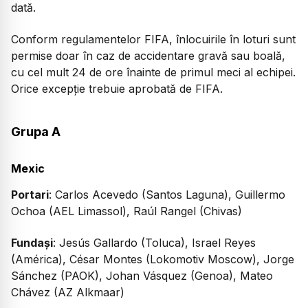
dată.
Conform regulamentelor FIFA, înlocuirile în loturi sunt
permise doar în caz de accidentare gravă sau boală,
cu cel mult 24 de ore înainte de primul meci al echipei.
Orice excepție trebuie aprobată de FIFA.
Grupa A
Mexic
Portari
: Carlos Acevedo (Santos Laguna), Guillermo
Ochoa (AEL Limassol), Raúl Rangel (Chivas)
Fundași
: Jesús Gallardo (Toluca), Israel Reyes
(América), César Montes (Lokomotiv Moscow), Jorge
Sánchez (PAOK), Johan Vásquez (Genoa), Mateo
Chávez (AZ Alkmaar)