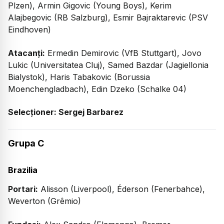
Plzen), Armin Gigovic (Young Boys), Kerim
Alajbegovic (RB Salzburg), Esmir Bajraktarevic (PSV
Eindhoven)
Atacanți:
Ermedin Demirovic (VfB Stuttgart), Jovo
Lukic (Universitatea Cluj), Samed Bazdar (Jagiellonia
Bialystok), Haris Tabakovic (Borussia
Moenchengladbach), Edin Dzeko (Schalke 04)
Selecționer: Sergej Barbarez
Grupa C
Brazilia
Portari:
Alisson (Liverpool), Éderson (Fenerbahce),
Weverton (Grêmio)