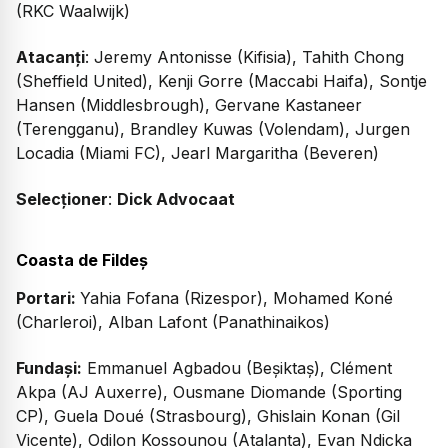
(RKC Waalwijk)
Atacanți
: Jeremy Antonisse (Kifisia), Tahith Chong
(Sheffield United), Kenji Gorre (Maccabi Haifa), Sontje
Hansen (Middlesbrough), Gervane Kastaneer
(Terengganu), Brandley Kuwas (Volendam), Jurgen
Locadia (Miami FC), Jearl Margaritha (Beveren)
Selecționer
:
Dick Advocaat
Coasta de Fildeș
Portari:
Yahia Fofana (Rizespor), Mohamed Koné
(Charleroi), Alban Lafont (Panathinaikos)
Fundași:
Emmanuel Agbadou (Beşiktaş), Clément
Akpa (AJ Auxerre), Ousmane Diomande (Sporting
CP), Guela Doué (Strasbourg), Ghislain Konan (Gil
Vicente), Odilon Kossounou (Atalanta), Evan Ndicka