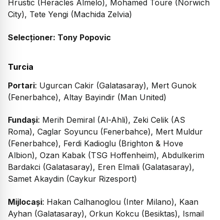
Hrustic (Heracles Almelo), Mohamed Toure (Norwich
City), Tete Yengi (Machida Zelvia)
Selecționer: Tony Popovic
Turcia
Portari
: Ugurcan Cakir (Galatasaray), Mert Gunok
(Fenerbahce), Altay Bayindir (Man United)
Fundași
: Merih Demiral (Al-Ahli), Zeki Celik (AS
Roma), Caglar Soyuncu (Fenerbahce), Mert Muldur
(Fenerbahce), Ferdi Kadioglu (Brighton & Hove
Albion), Ozan Kabak (TSG Hoffenheim), Abdulkerim
Bardakci (Galatasaray), Eren Elmali (Galatasaray),
Samet Akaydin (Caykur Rizesport)
Mijlocași
: Hakan Calhanoglou (Inter Milano), Kaan
Ayhan (Galatasaray), Orkun Kokcu (Besiktas), Ismail