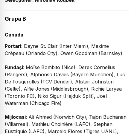
Selecționer: Miroslav Koubek
Grupa B
Canada
Portari
: Dayne St. Clair (Inter Miami), Maxime
Crépeau (Orlando City), Owen Goodman (Barnsley)
Fundași
: Moïse Bombito (Nice), Derek Cornelius
(Rangers), Alphonso Davies (Bayern Munchen), Luc
De Fougerolles (FCV Dender), Alistair Johnston
(Celtic), Alfie Jones (Middlesbrough), Richie Laryea
(Toronto FC), Niko Sigur (Hajduk Split), Joel
Waterman (Chicago Fire)
Mijlocași
: Ali Ahmed (Norwich City), Tajon Buchanan
(Villarreal), Mathieu Choinière (LAFC), Stephen
Eustáquio (LAFC), Marcelo Flores (Tigres UANL),