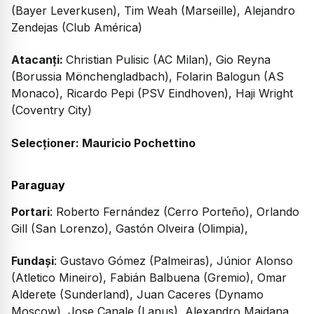
(Bayer Leverkusen), Tim Weah (Marseille), Alejandro
Zendejas (Club América)
Atacanți:
Christian Pulisic (AC Milan), Gio Reyna
(Borussia Mönchengladbach), Folarin Balogun (AS
Monaco), Ricardo Pepi (PSV Eindhoven), Haji Wright
(Coventry City)
Selecționer: Mauricio Pochettino
Paraguay
Portari
: Roberto Fernández (Cerro Porteño), Orlando
Gill (San Lorenzo), Gastón Olveira (Olimpia),
Fundași
: Gustavo Gómez (Palmeiras), Júnior Alonso
(Atletico Mineiro), Fabián Balbuena (Gremio), Omar
Alderete (Sunderland), Juan Caceres (Dynamo
Moscow), Jose Canale (Lanus), Alexandro Maidana