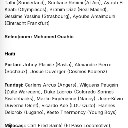
Talbi (Sunderland), Soufiane Rahimi (Al Ain), Ayoub El
Kaabi (Olympiacos), Brahim Díaz (Real Madrid),
Gessime Yassine (Strasbourg), Ayoube Amaimouni
(Eintracht Frankfurt)
Selecționer: Mohamed Ouahbi
Haiti
Portari:
Johny Placide (Bastia), Alexandre Pierre
(Sochaux), Josue Duverger (Cosmos Koblenz)
Fundași:
Carlens Arcus (Angers), Wilguens Paugain
(Zulte Waregem), Duke Lacroix (Colorado Springs
Switchbacks), Martin Expérience (Nancy), Jean-Kévin
Duverne (Gent), Ricardo Adé (LDU Quito), Hannes
Delcroix (Lugano), Keeto Thermoncy (Young Boys)
Mijlocași:
Carl Fred Sainté (El Paso Locomotive),