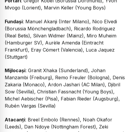
Portari
: Gregor Kobel (Borussia Dortmund), Yvon
Mvogo (Lorient), Marvin Keller (Young Boys)
Fundași
: Manuel Akanji (Inter Milano), Nico Elvedi
(Borussia Mönchengladbach), Ricardo Rodriguez
(Real Betis), Silvan Widmer (Mainz), Miro Muheim
(Hamburger SV), Aurèle Amenda (Eintracht
Frankfurt), Eray Cömert (Valencia), Luca Jaquez
(Stuttgart)
Mijlocași
: Granit Xhaka (Sunderland), Johan
Manzambi (Freiburg), Remo Freuler (Bologna), Denis
Zakaria (Monaco), Ardon Jashari (AC Milan), Djibril
Sow (Sevilla), Christian Fassnacht (Young Boys),
Michel Aebischer (Pisa), Fabian Rieder (Augsburg),
Rubén Vargas (Sevilla)
Atacanți
: Breel Embolo (Rennes), Noah Okafor
(Leeds), Dan Ndoye (Nottingham Forest), Zeki