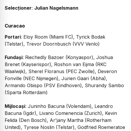
Selecționer
:
Julian Nagelsmann
Curacao
Portari
: Eloy Room (Miami FC), Tyrick Bodak
(Telstar), Trevor Doornbusch (VVV Venlo)
Fundași
: Riechedly Bazoer (Konyaspor), Joshua
Brenet (Kayserispor), Roshon van Eijma (RKC
Waalwijk), Sherel Floranus (PEC Zwolle), Deveron
Fonville (NEC Nijmegen), Jurien Gaari (Abha),
Armando Obispo (PSV Eindhoven), Shurandy Sambo
(Sparta Rotterdam)
Mijlocași
: Juninho Bacuna (Volendam), Leandro
Bacuna (Igdir), Livano Comenencia (Zurich), Kevin
Felida (Den Bosch), Ar'jany Martha (Rotherham
United), Tyrese Noslin (Telstar), Godfried Roemeratoe