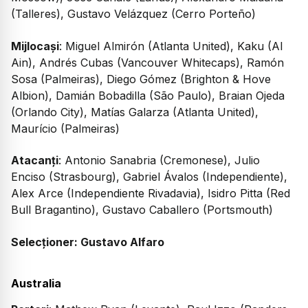
(Talleres), Gustavo Velázquez (Cerro Porteño)
Mijlocași
: Miguel Almirón (Atlanta United), Kaku (Al
Ain), Andrés Cubas (Vancouver Whitecaps), Ramón
Sosa (Palmeiras), Diego Gómez (Brighton & Hove
Albion), Damián Bobadilla (São Paulo), Braian Ojeda
(Orlando City), Matías Galarza (Atlanta United),
Maurício (Palmeiras)
Atacanți
: Antonio Sanabria (Cremonese), Julio
Enciso (Strasbourg), Gabriel Ávalos (Independiente),
Alex Arce (Independiente Rivadavia), Isidro Pitta (Red
Bull Bragantino), Gustavo Caballero (Portsmouth)
Selecționer: Gustavo Alfaro
Australia