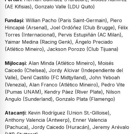
(AE Kifisias), Gonzalo Valle (LDU Quito)
Fundași
: Willian Pacho (Paris Saint-Germain), Piero
Hincapié (Arsenal), Joel Ordóñez (Club Brugge), Félix
Torres (Internacional), Pervis Estupiñán (AC Milan),
Yaimar Medina (Racing Genk), Ángelo Preciado
(Atlético Mineiro), Jackson Porozo (Club Tijuana)
Mijlocași
: Alan Minda (Atlético Mineiro), Moisés
Caicedo (Chelsea), Jordy Alcivar (Independiente del
Valle), Denil Castillo (FC Midtjylland), John Yeboah
(Venezia), Alan Franco (Atlético Mineiro), Pedro Vite
(Pumas UNAM), Kendry Páez (River Plate), Nilson
Angulo (Sunderland), Gonzalo Plata (Flamengo)
Atacanți
: Kevin Rodríguez (Union St.-Gilloise),
Anthony Valencia (Antwerp), Enner Valencia
(Pachuca), Jordy Caicedo (Huracán), Jeremy Arévalo