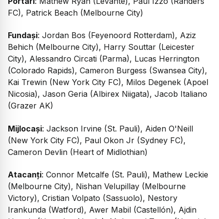
Portari
: Mathew Ryan (Levante), Paul Izzo (Randers
FC), Patrick Beach (Melbourne City)
Fundași
: Jordan Bos (Feyenoord Rotterdam), Aziz
Behich (Melbourne City), Harry Souttar (Leicester
City), Alessandro Circati (Parma), Lucas Herrington
(Colorado Rapids), Cameron Burgess (Swansea City),
Kai Trewin (New York City FC), Milos Degenek (Apoel
Nicosia), Jason Geria (Albirex Niigata), Jacob Italiano
(Grazer AK)
Mijlocași
: Jackson Irvine (St. Pauli), Aiden O'Neill
(New York City FC), Paul Okon Jr (Sydney FC),
Cameron Devlin (Heart of Midlothian)
Atacanți
: Connor Metcalfe (St. Pauli), Mathew Leckie
(Melbourne City), Nishan Velupillay (Melbourne
Victory), Cristian Volpato (Sassuolo), Nestory
Irankunda (Watford), Awer Mabil (Castellón), Ajdin