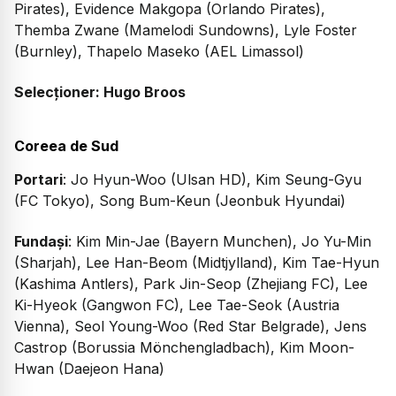
Pirates), Evidence Makgopa (Orlando Pirates),
Themba Zwane (Mamelodi Sundowns), Lyle Foster
(Burnley), Thapelo Maseko (AEL Limassol)
Selecționer: Hugo Broos
Coreea de Sud
Portari
: Jo Hyun-Woo (Ulsan HD), Kim Seung-Gyu
(FC Tokyo), Song Bum-Keun (Jeonbuk Hyundai)
Fundași
: Kim Min-Jae (Bayern Munchen), Jo Yu-Min
(Sharjah), Lee Han-Beom (Midtjylland), Kim Tae-Hyun
(Kashima Antlers), Park Jin-Seop (Zhejiang FC), Lee
Ki-Hyeok (Gangwon FC), Lee Tae-Seok (Austria
Vienna), Seol Young-Woo (Red Star Belgrade), Jens
Castrop (Borussia Mönchengladbach), Kim Moon-
Hwan (Daejeon Hana)