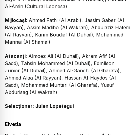
Al-Amin (Cultural Leonesa)
Mijlocași
: Ahmed Fathi (Al Arabi), Jassim Gaber (Al
Rayyan), Assim Madibo (Al Wakrah), Abdulaziz Hatem
(Al Rayyan), Karim Boudiaf (Al Duhail), Mohammed
Mannai (Al Shamal)
Atacanți
: Almoez Ali (Al Duhail), Akram Afif (Al
Sadd), Tahsin Mohammed (Al Duhail), Edmílson
Junior (Al Duhail), Ahmed Al-Ganehi (Al Gharafa),
Ahmed Alaa (Al Rayyan), Hassan Al-Haydos (Al
Sadd), Mohammed Muntari (Al Gharafa), Yusuf
Abdurisag (Al Wakrah)
Selecționer: Julen Lopetegui
Elveția