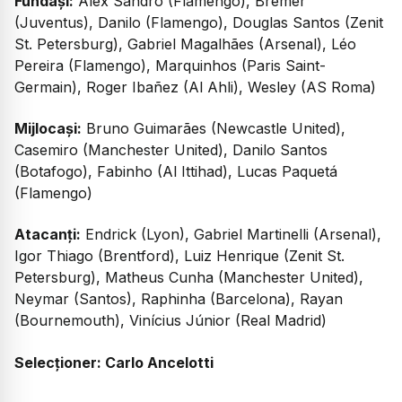
Fundași:
Alex Sandro (Flamengo), Bremer
(Juventus), Danilo (Flamengo), Douglas Santos (Zenit
St. Petersburg), Gabriel Magalhães (Arsenal), Léo
Pereira (Flamengo), Marquinhos (Paris Saint-
Germain), Roger Ibañez (Al Ahli), Wesley (AS Roma)
Mijlocași:
Bruno Guimarães (Newcastle United),
Casemiro (Manchester United), Danilo Santos
(Botafogo), Fabinho (Al Ittihad), Lucas Paquetá
(Flamengo)
Atacanți:
Endrick (Lyon), Gabriel Martinelli (Arsenal),
Igor Thiago (Brentford), Luiz Henrique (Zenit St.
Petersburg), Matheus Cunha (Manchester United),
Neymar (Santos), Raphinha (Barcelona), Rayan
(Bournemouth), Vinícius Júnior (Real Madrid)
Selecționer: Carlo Ancelotti