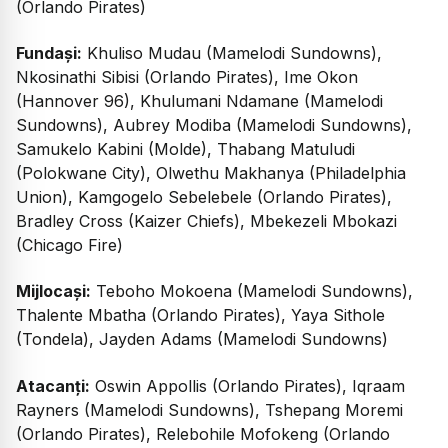
(Orlando Pirates)
Fundași:
Khuliso Mudau (Mamelodi Sundowns),
Nkosinathi Sibisi (Orlando Pirates), Ime Okon
(Hannover 96), Khulumani Ndamane (Mamelodi
Sundowns), Aubrey Modiba (Mamelodi Sundowns),
Samukelo Kabini (Molde), Thabang Matuludi
(Polokwane City), Olwethu Makhanya (Philadelphia
Union), Kamgogelo Sebelebele (Orlando Pirates),
Bradley Cross (Kaizer Chiefs), Mbekezeli Mbokazi
(Chicago Fire)
Mijlocași:
Teboho Mokoena (Mamelodi Sundowns),
Thalente Mbatha (Orlando Pirates), Yaya Sithole
(Tondela), Jayden Adams (Mamelodi Sundowns)
Atacanți:
Oswin Appollis (Orlando Pirates), Iqraam
Rayners (Mamelodi Sundowns), Tshepang Moremi
(Orlando Pirates), Relebohile Mofokeng (Orlando