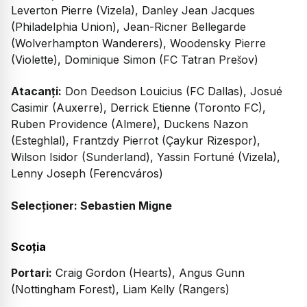
Leverton Pierre (Vizela), Danley Jean Jacques
(Philadelphia Union), Jean-Ricner Bellegarde
(Wolverhampton Wanderers), Woodensky Pierre
(Violette), Dominique Simon (FC Tatran Prešov)
Atacanți:
Don Deedson Louicius (FC Dallas), Josué
Casimir (Auxerre), Derrick Etienne (Toronto FC),
Ruben Providence (Almere), Duckens Nazon
(Esteghlal), Frantzdy Pierrot (Çaykur Rizespor),
Wilson Isidor (Sunderland), Yassin Fortuné (Vizela),
Lenny Joseph (Ferencváros)
Selecționer: Sebastien Migne
Scoția
Portari:
Craig Gordon (Hearts), Angus Gunn
(Nottingham Forest), Liam Kelly (Rangers)