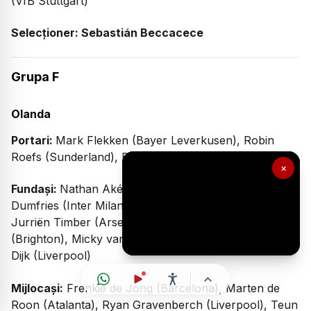
(VfB Stuttgart)
Selecționer: Sebastián Beccacece
Grupa F
Olanda
Portari:
Mark Flekken (Bayer Leverkusen), Robin
Roefs (Sunderland), Bart Verbruggen (Brighton)
×
Fundași:
Nathan Aké (Manchester City), Denzel
Dumfries (Inter Milano), Jorrel Hato (Chelsea),
Jurriën Timber (Arsenal), Jan Paul van Hecke
(Brighton), Micky van de Ven (Tottenham), Virgil van
Dijk (Liverpool)
Mijlocași:
Frenkie de Jong (Barcelona), Marten de
Roon (Atalanta), Ryan Gravenberch (Liverpool), Teun