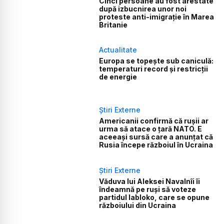
Cinci persoane au fost arestate
după izbucnirea unor noi
proteste anti-imigrație în Marea
Britanie
Actualitate
Europa se topește sub caniculă:
temperaturi record și restricții
de energie
Știri Externe
Americanii confirmă că rușii ar
urma să atace o țară NATO. E
aceeași sursă care a anunțat că
Rusia începe războiul în Ucraina
Știri Externe
Văduva lui Aleksei Navalnîi îi
îndeamnă pe ruși să voteze
partidul Iabloko, care se opune
războiului din Ucraina