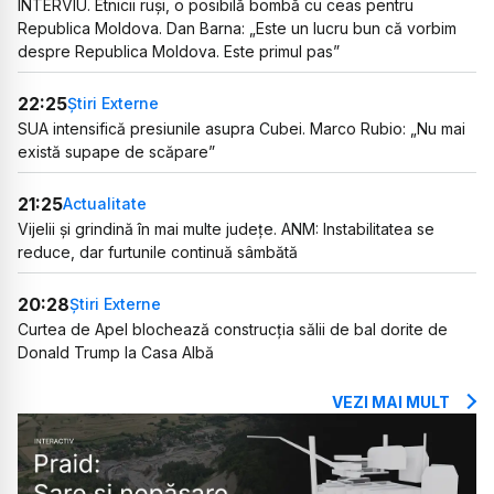
INTERVIU. Etnicii ruși, o posibilă bombă cu ceas pentru
Republica Moldova. Dan Barna: „Este un lucru bun că vorbim
despre Republica Moldova. Este primul pas”
22:25
Știri Externe
SUA intensifică presiunile asupra Cubei. Marco Rubio: „Nu mai
există supape de scăpare”
21:25
Actualitate
Vijelii și grindină în mai multe județe. ANM: Instabilitatea se
reduce, dar furtunile continuă sâmbătă
20:28
Știri Externe
Curtea de Apel blochează construcția sălii de bal dorite de
Donald Trump la Casa Albă
VEZI MAI MULT