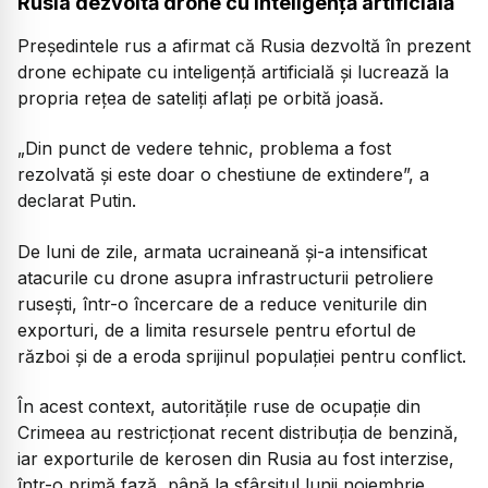
Rusia dezvoltă drone cu inteligență artificială
Președintele rus a afirmat că Rusia dezvoltă în prezent
drone echipate cu inteligență artificială și lucrează la
propria rețea de sateliți aflați pe orbită joasă.
„Din punct de vedere tehnic, problema a fost
rezolvată și este doar o chestiune de extindere”,
a
declarat Putin.
De luni de zile, armata ucraineană și-a intensificat
atacurile cu drone asupra infrastructurii petroliere
rusești, într-o încercare de a reduce veniturile din
exporturi, de a limita resursele pentru efortul de
război și de a eroda sprijinul populației pentru conflict.
În acest context, autoritățile ruse de ocupație din
Crimeea au restricționat recent distribuția de benzină,
iar exporturile de kerosen din Rusia au fost interzise,
într-o primă fază, până la sfârșitul lunii noiembrie.