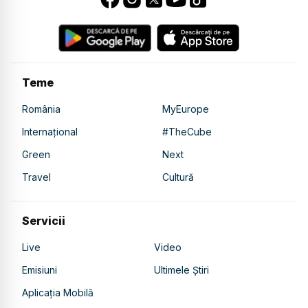
Teme
România
MyEurope
Internațional
#TheCube
Green
Next
Travel
Cultură
Servicii
Live
Video
Emisiuni
Ultimele Știri
Aplicația Mobilă