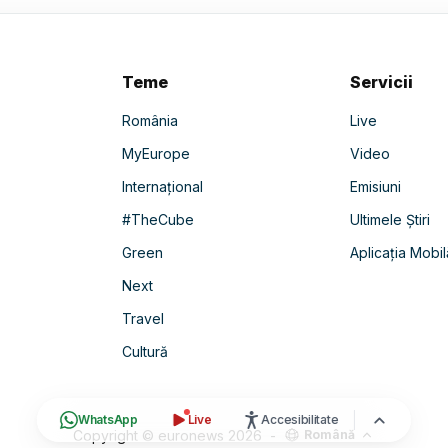
Teme
Servicii
România
Live
MyEurope
Video
Internațional
Emisiuni
#TheCube
Ultimele Știri
Green
Aplicația Mobil
Next
Travel
Cultură
WhatsApp
Live
Accesibilitate
Copyright © euronews
2026
-
Română