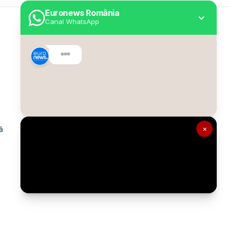
Euronews România
Canal WhatsApp
Utile
Despre Euronews
Declarație accesibilitate
Politica Cookie
Politica de confidențialitate
×
ă
Formular de contact
Transparență în utilizarea AI
Gestionați preferințele