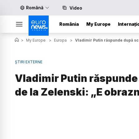
Română
Video
România
My Europe
Internați
>
My Europe
>
Europa
>
Vladimir Putin răspunde după scr
ȘTIRI EXTERNE
Vladimir Putin răspunde
de la Zelenski: „E obraz