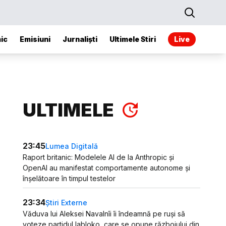
ic
Emisiuni
Jurnaliști
Ultimele Stiri
Live
ULTIMELE
23:45
Lumea Digitală
Raport britanic: Modelele AI de la Anthropic și
OpenAI au manifestat comportamente autonome și
înșelătoare în timpul testelor
23:34
Știri Externe
Văduva lui Aleksei Navalnîi îi îndeamnă pe ruși să
voteze partidul Iabloko, care se opune războiului din