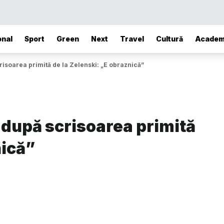
onal
Sport
Green
Next
Travel
Cultură
Academ
isoarea primită de la Zelenski: „E obraznică”
 după scrisoarea primită
nică”