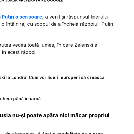
CA SURSĂ PREFERATĂ PE GOOGLE
i Putin o scrisoare
, a venit și răspunsul liderului
o întâlnire, cu scopul de a încheia războiul, Putin
putea vedea toată lumea, în care Zelenski a
 în acest război.
ki la Londra. Cum vor liderii europeni să crească
cheia până în iarnă
Rusia nu-și poate apăra nici măcar propriul