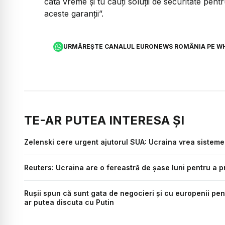
câtă vreme și tu cauți soluții de securitate pentru
aceste garanții”.
URMĂREȘTE CANALUL EURONEWS ROMÂNIA PE W
TE-AR PUTEA INTERESA ȘI
Zelenski cere urgent ajutorul SUA: Ucraina vrea sisteme 
Reuters: Ucraina are o fereastră de șase luni pentru a pr
Rușii spun că sunt gata de negocieri și cu europenii pe
ar putea discuta cu Putin