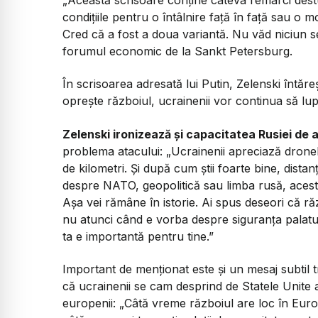
„Această scrisoare conţine câteva remarci destu
condiţiile pentru o întâlnire faţă în faţă sau o m
Cred că a fost a doua variantă. Nu văd niciun 
forumul economic de la Sankt Petersburg.
În scrisoarea adresată lui Putin, Zelenski întăre
oprește războiul, ucrainenii vor continua să lup
Zelenski ironizează și capacitatea Rusiei de a
problema atacului:
„Ucrainenii apreciază dronel
de kilometri. Și după cum știi foarte bine, distan
despre NATO, geopolitică sau limba rusă, acest 
Așa vei rămâne în istorie. Ai spus deseori că r
nu atunci când e vorba despre siguranța palatul
ta e importantă pentru tine.”
Important de menționat este și un mesaj subtil t
că ucrainenii se cam desprind de Statele Unite a
europenii:
„Câtă vreme războiul are loc în Europ