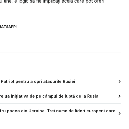
 tine, e logic să fie implicați aceia care pot oferi
HATSAPP!
Patriot pentru a opri atacurile Rusiei
elua inițiativa de pe câmpul de luptă de la Rusia
ntru pacea din Ucraina. Trei nume de lideri europeni care