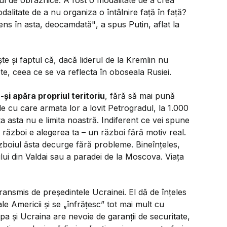
l de obraznice. A fost o modalitate de a crea
odalitate de a nu organiza o întâlnire faţă în faţă?
sens în asta, deocamdată"
, a spus Putin, aflat la
ște și faptul că, dacă liderul de la Kremlin nu
te, ceea ce se va reflecta în oboseala Rusiei.
-și apăra propriul teritoriu
, fără să mai pună
e cu care armata lor a lovit Petrogradul, la 1.000
ța asta nu e limita noastră. Indiferent ce vei spune
război e alegerea ta – un război fără motiv real.
ăzboiul ăsta decurge fără probleme. Bineînțeles,
ui din Valdai sau a paradei de la Moscova. Viața
ransmis de președintele Ucrainei. El dă de înțeles
le Americii și se „înfrățesc” tot mai mult cu
a și Ucraina are nevoie de garanții de securitate,