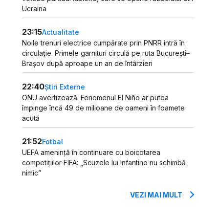
Ucraina
23:15
Actualitate
Noile trenuri electrice cumpărate prin PNRR intră în
circulație. Primele garnituri circulă pe ruta București–
Brașov după aproape un an de întârzieri
22:40
Știri Externe
ONU avertizează: Fenomenul El Niño ar putea
împinge încă 49 de milioane de oameni în foamete
acută
21:52
Fotbal
UEFA amenință în continuare cu boicotarea
competițiilor FIFA: „Scuzele lui Infantino nu schimbă
nimic”
VEZI MAI MULT