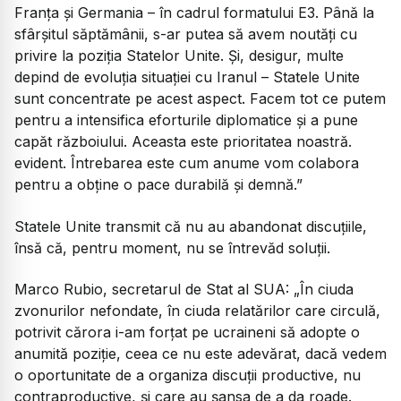
Franța și Germania – în cadrul formatului E3. Până la
sfârșitul săptămânii, s-ar putea să avem noutăți cu
privire la poziția Statelor Unite. Și, desigur, multe
depind de evoluția situației cu Iranul – Statele Unite
sunt concentrate pe acest aspect. Facem tot ce putem
pentru a intensifica eforturile diplomatice și a pune
capăt războiului. Aceasta este prioritatea noastră.
evident. Întrebarea este cum anume vom colabora
pentru a obține o pace durabilă și demnă.”
Statele Unite transmit că nu au abandonat discuțiile,
însă că, pentru moment, nu se întrevăd soluții.
Marco Rubio, secretarul de Stat al SUA:
„În ciuda
zvonurilor nefondate, în ciuda relatărilor care circulă,
potrivit cărora i-am forțat pe ucraineni să adopte o
anumită poziție, ceea ce nu este adevărat, dacă vedem
o oportunitate de a organiza discuții productive, nu
contraproductive, și care au șansa de a da roade.