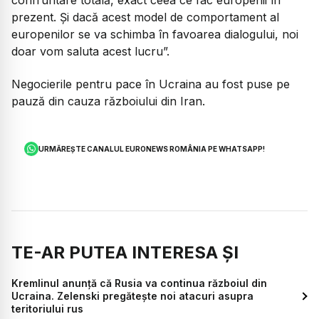
confruntare totală, exact ceea ce fac europenii în
prezent. Și dacă acest model de comportament al
europenilor se va schimba în favoarea dialogului, noi
doar vom saluta acest lucru”.
Negocierile pentru pace în Ucraina au fost puse pe
pauză din cauza războiului din Iran.
URMĂREȘTE CANALUL EURONEWS ROMÂNIA PE WHATSAPP!
TE-AR PUTEA INTERESA ȘI
Kremlinul anunță că Rusia va continua războiul din
Ucraina. Zelenski pregătește noi atacuri asupra
teritoriului rus