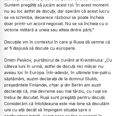
Suntem pregătiți să jucăm acest rol. În acest moment
nu au loc astfel de discuții, dar sperăm că acest lucru
se va schimba, deoarece războiul se poate încheia
doar printr-un acord negociat. Nu se va încheia cu o
victorie militară a uneia sau alteia dintre părți.”
Discuțiile vin în contextul în care și Rusia dă semne că
ar fi dispusă să discute cu europenii.
Dmitri Peskov, purtătorul de cuvânt al Kremlinului:
„Cu
câteva luni în urmă, astfel de discuții nici măcar nu
aveau loc în Europa. Într-adevăr, în ultimele trei-patru
săptămâni, auzim declarații de la domnul Stubb,
președintele Finlandei, chiar și din Berlin am auzit
declarații că, mai devreme sau mai târziu, cu rușii va
trebui de discutat. Rușii sunt pregătiți pentru discuții.
Considerăm că întotdeauna este mai bine să discutăm
unii cu alții decât să împingem situația spre o