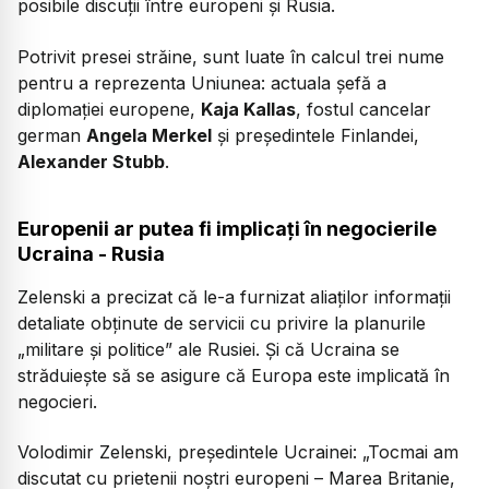
posibile discuții între europeni și Rusia.
Potrivit presei străine, sunt luate în calcul trei nume
pentru a reprezenta Uniunea: actuala șefă a
diplomației europene,
Kaja Kallas
, fostul cancelar
german
Angela Merkel
și președintele Finlandei,
Alexander Stubb
.
Europenii ar putea fi implicați în negocierile
Ucraina - Rusia
Zelenski a precizat că le-a furnizat aliaților informații
detaliate obținute de servicii cu privire la planurile
„militare și politice”
ale Rusiei. Și că Ucraina se
străduiește să se asigure că Europa este implicată în
negocieri.
Volodimir Zelenski, președintele Ucrainei:
„Tocmai am
discutat cu prietenii noștri europeni – Marea Britanie,