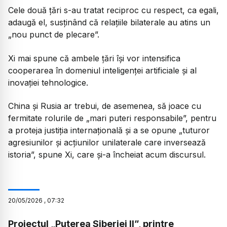
Cele două țări s-au tratat reciproc cu respect, ca egali,
adaugă el, susținând că relațiile bilaterale au atins un
„nou punct de plecare”.
Xi mai spune că ambele țări își vor intensifica
cooperarea în domeniul inteligenței artificiale și al
inovației tehnologice.
China și Rusia ar trebui, de asemenea, să joace cu
fermitate rolurile de „mari puteri responsabile”, pentru
a proteja justiția internațională și a se opune „tuturor
agresiunilor și acțiunilor unilaterale care inversează
istoria”, spune Xi, care și-a încheiat acum discursul.
20
/
05
/
2026
,
07:32
Proiectul „Puterea Siberiei II”, printre