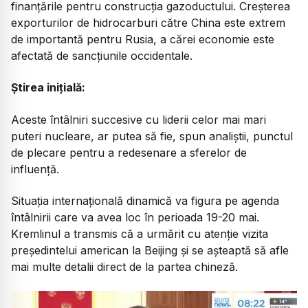
finanțările pentru construcția gazoductului. Creșterea
exporturilor de hidrocarburi către China este extrem
de importantă pentru Rusia, a cărei economie este
afectată de sancțiunile occidentale.
Știrea inițială:
Aceste întâlniri succesive cu liderii celor mai mari
puteri nucleare, ar putea să fie, spun analiștii, punctul
de plecare pentru a redesenare a sferelor de
influență.
Situația internațională dinamică va figura pe agenda
întâlnirii care va avea loc în perioada 19-20 mai.
Kremlinul a transmis că a urmărit cu atenție vizita
președintelui american la Beijing și se așteaptă să afle
mai multe detalii direct de la partea chineză.