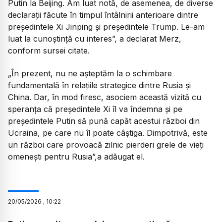
Putin la Beijing. Am luat notă, de asemenea, de diverse
declarații făcute în timpul întâlnirii anterioare dintre
președintele Xi Jinping și președintele Trump. Le-am
luat la cunoștință cu interes”, a declarat Merz,
conform sursei citate.
„În prezent, nu ne așteptăm la o schimbare
fundamentală în relațiile strategice dintre Rusia și
China. Dar, în mod firesc, asociem această vizită cu
speranța că președintele Xi îl va îndemna și pe
președintele Putin să pună capăt acestui război din
Ucraina, pe care nu îl poate câștiga. Dimpotrivă, este
un război care provoacă zilnic pierderi grele de vieți
omenești pentru Rusia”,a adăugat el.
20
/
05
/
2026
,
10:22