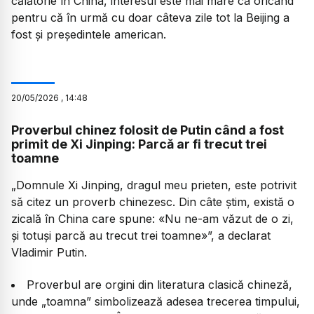
călătorie în China, interesul este mai mare ca oricând
pentru că în urmă cu doar câteva zile tot la Beijing a
fost și președintele american.
20
/
05
/
2026
,
14:48
Proverbul chinez folosit de Putin când a fost
primit de Xi Jinping: Parcă ar fi trecut trei
toamne
„Domnule Xi Jinping, dragul meu prieten, este potrivit
să citez un proverb chinezesc. Din câte știm, există o
zicală în China care spune: «Nu ne-am văzut de o zi,
și totuși parcă au trecut trei toamne»
”, a declarat
Vladimir Putin.
Proverbul are orgini din literatura clasică chineză,
unde „toamna” simbolizează adesea trecerea timpului,