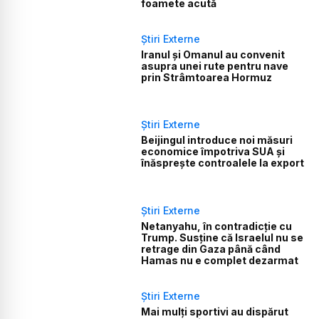
foamete acută
Știri Externe
Iranul și Omanul au convenit
asupra unei rute pentru nave
prin Strâmtoarea Hormuz
Știri Externe
Beijingul introduce noi măsuri
economice împotriva SUA și
înăsprește controalele la export
Știri Externe
Netanyahu, în contradicție cu
Trump. Susține că Israelul nu se
retrage din Gaza până când
Hamas nu e complet dezarmat
Știri Externe
Mai mulți sportivi au dispărut