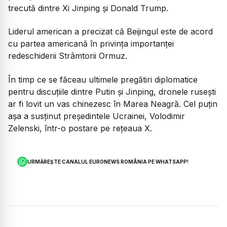
trecută dintre Xi Jinping și Donald Trump.
Liderul american a precizat că Beijingul este de acord
cu partea americană în privința importanței
redeschiderii Strâmtorii Ormuz.
În timp ce se făceau ultimele pregătiri diplomatice
pentru discuțiile dintre Putin și Jinping, dronele rusești
ar fi lovit un vas chinezesc în Marea Neagră. Cel puțin
așa a susținut președintele Ucrainei, Volodimir
Zelenski, într-o postare pe rețeaua X.
URMĂREȘTE CANALUL EURONEWS ROMÂNIA PE WHATSAPP!