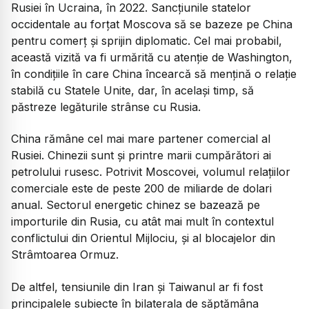
Rusiei în Ucraina, în 2022. Sancțiunile statelor
occidentale au forțat Moscova să se bazeze pe China
pentru comerț și sprijin diplomatic. Cel mai probabil,
această vizită va fi urmărită cu atenție de Washington,
în condițiile în care China încearcă să mențină o relație
stabilă cu Statele Unite, dar, în același timp, să
păstreze legăturile strânse cu Rusia.
China rămâne cel mai mare partener comercial al
Rusiei. Chinezii sunt și printre marii cumpărători ai
petrolului rusesc. Potrivit Moscovei, volumul relațiilor
comerciale este de peste 200 de miliarde de dolari
anual. Sectorul energetic chinez se bazează pe
importurile din Rusia, cu atât mai mult în contextul
conflictului din Orientul Mijlociu, și al blocajelor din
Strâmtoarea Ormuz.
De altfel, tensiunile din Iran și Taiwanul ar fi fost
principalele subiecte în bilaterala de săptămâna