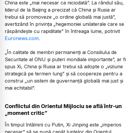
China este „mai necesar ca niciodată”. La rândul său,
liderul de la Beijing a precizat că China și Rusia ar
trebui să promoveze „o ordine globală mai justă”,
avertizând în privința „hegemoniei unilaterale care se
răspândește cu rapiditate” în întreaga lume, potrivit
Euronews.com.
„În calitate de membri permanenți ai Consiliului de
Securitate al ONU și puteri mondiale importante”, ar fi
spus Xi, China și Rusia ar trebui să adopte o „viziune
strategică pe termen lung” și să coopereze pentru a
construi „un sistem de guvernanță globală mai just și
mai echitabil”.
Conflictul din Orientul Mijlociu se află într-un
„moment critic”
În timpul întâlnirii cu Putin, Xi Jinping este „imperios
necesar” să se pună capăt luptelor din Orientul