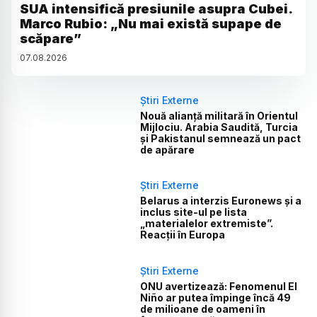
SUA intensifică presiunile asupra Cubei.
Marco Rubio: „Nu mai există supape de
scăpare”
07
.
08
.
2026
Știri Externe
Nouă alianță militară în Orientul
Mijlociu. Arabia Saudită, Turcia
și Pakistanul semnează un pact
de apărare
Știri Externe
Belarus a interzis Euronews și a
inclus site-ul pe lista
„materialelor extremiste”.
Reacții în Europa
Știri Externe
ONU avertizează: Fenomenul El
Niño ar putea împinge încă 49
de milioane de oameni în