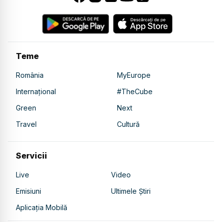
Teme
România
MyEurope
Internațional
#TheCube
Green
Next
Travel
Cultură
Servicii
Live
Video
Emisiuni
Ultimele Știri
Aplicația Mobilă