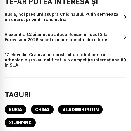
TE-AR PUTEA INTERESA ȘI
Rusia, noi presiuni asupra Chișinăului. Putin semnează
un decret privind Transnistria
Alexandra Căpitănescu aduce României locul 3 la
Eurovision 2026 și cel mai bun punctaj din istorie
17 elevi din Craiova au construit un robot pentru
arheologie și s-au calificat la o competiție internațională
în SUA
TAGURI
RUSIA
CHINA
VLADIMIR PUTIN
XI JINPING