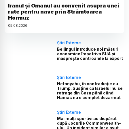
Iranul și Omanul au convenit asupra unei
rute pentru nave prin Strâmtoarea
Hormuz
05
.
08
.
2026
Știri Externe
Beijingul introduce noi măsuri
economice împotriva SUA și
înăsprește controalele la export
Știri Externe
Netanyahu, în contradicție cu
Trump. Susține că Israelul nu se
retrage din Gaza până când
Hamas nu e complet dezarmat
Știri Externe
Mai mulți sportivi au dispărut
după Jocurile Commonwealth-
ului. Un incident similar a avut