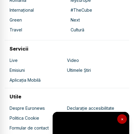
România
MyEurope
Internațional
#TheCube
Green
Next
Travel
Cultură
Servicii
Live
Video
Emisiuni
Ultimele Știri
Aplicația Mobilă
Utile
Despre Euronews
Declarație accesibilitate
Politica Cookie
Politica de confidențialitate
×
Formular de contact
Transparență în utilizarea AI