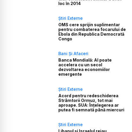
loc în 2014
Știri Externe
OMS cere sprijin suplimentar
pentru combaterea focarului de
Ebola din Republica Democrată
Congo
Bani Și Afaceri
Banca Mondială: AI poate
accelera cu un secol
dezvoltarea economiilor
emergente
Știri Externe
Acord pentru redeschiderea
Strâmtorii Ormuz, tot mai
aproape. SUA: Înțelegerea ar
putea fi semnată până miercuri
Știri Externe
Libanul și Israelul reiau