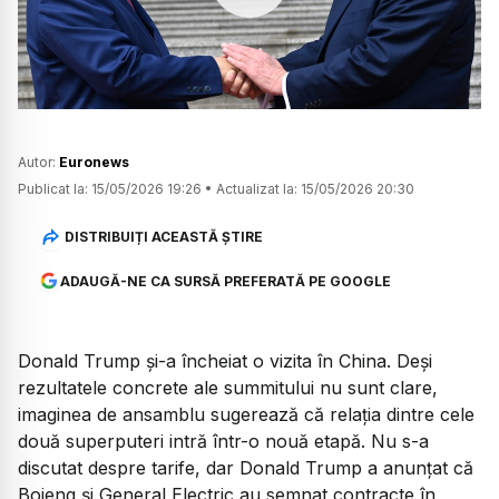
Watch
Autor:
Euronews
Publicat la:
15/05/2026 19:26
•
Actualizat la:
15/05/2026 20:30
DISTRIBUIȚI ACEASTĂ ȘTIRE
ADAUGĂ-NE CA SURSĂ PREFERATĂ PE GOOGLE
Donald Trump și-a încheiat o vizita în China. Deși
rezultatele concrete ale summitului nu sunt clare,
imaginea de ansamblu sugerează că relația dintre cele
două superputeri intră într-o nouă etapă. Nu s-a
discutat despre tarife, dar Donald Trump a anunțat că
Boieng și General Electric au semnat contracte în