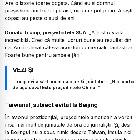
Are o istorie foarte bogată. Când eu și domnul
președinte am trecut pe aici, ne-am oprit puțin. Acești
copaci au peste o sută de ani.
Donald Trump, președintele SUA:
„A fost o vizită
incredibilă. Cred că multe lucruri bune au rezultat din
ea. Am încheiat câteva acorduri comerciale fantastice.
Foarte bune pentru ambele țări.”
Trump evită să-l numească pe Xi „dictator”: „Nici vorbă
de așa ceva! Este președintele Chinei!”
Taiwanul, subiect evitat la Beijing
În avionul prezidențial, președintele american a vorbit
însă mai mult de jumătate de oră cu jurnaliștii. Și, deși
la Beijingul nu a spus nimic despre Taiwan, insula nici
măcar nu a fost menționată în comunicatele oficiale,