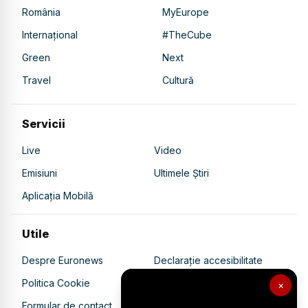
România
MyEurope
Internațional
#TheCube
Green
Next
Travel
Cultură
Servicii
Live
Video
Emisiuni
Ultimele Știri
Aplicația Mobilă
Utile
Despre Euronews
Declarație accesibilitate
Politica Cookie
Politica de confidențialitate
×
Formular de contact
Transparență în utilizarea AI