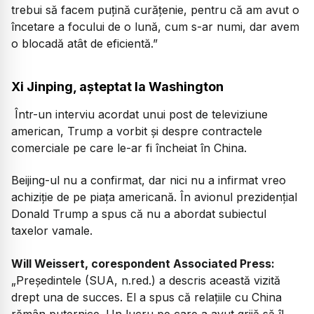
trebui să facem puțină curățenie, pentru că am avut o
încetare a focului de o lună, cum s-ar numi, dar avem
o blocadă atât de eficientă.”
Xi Jinping, așteptat la Washington
Într-un interviu acordat unui post de televiziune
american, Trump a vorbit și despre contractele
comerciale pe care le-ar fi încheiat în China.
Beijing-ul nu a confirmat, dar nici nu a infirmat vreo
achiziție de pe piața americană. În avionul prezidențial
Donald Trump a spus că nu a abordat subiectul
taxelor vamale.
Will Weissert, corespondent Associated Press:
„Președintele (SUA, n.red.) a descris această vizită
drept una de succes. El a spus că relațiile cu China
rămân puternice. Un lucru pe care a avut grijă să îl