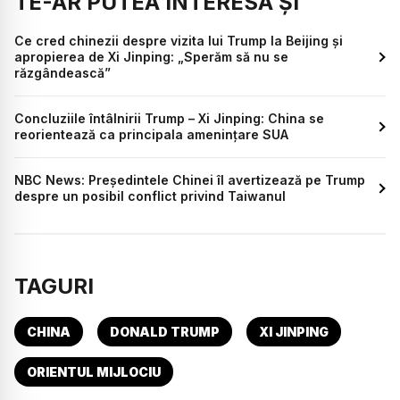
TE-AR PUTEA INTERESA ȘI
Ce cred chinezii despre vizita lui Trump la Beijing și
apropierea de Xi Jinping: „Sperăm să nu se
răzgândească”
Concluziile întâlnirii Trump – Xi Jinping: China se
reorientează ca principala amenințare SUA
NBC News: Președintele Chinei îl avertizează pe Trump
despre un posibil conflict privind Taiwanul
TAGURI
CHINA
DONALD TRUMP
XI JINPING
ORIENTUL MIJLOCIU