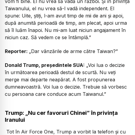
vom fi bine. El nu vrea să vadă un război.
Și în privința
Taiwanului, el nu vrea să-l vadă independent. El
spune: Uite, știți, l-am avut timp de mii de ani și apoi,
după anumită perioadă de timp, am plecat, apoi urma
să îl luăm înapoi. Nu mi-am luat niciun angajament în
niciun caz. Să vedem ce se întâmplă.”
Reporter:
„Dar vânzările de arme către Taiwan?”
Donald Trump, președintele SUA:
„Voi lua o decizie
în următoarea perioadă destul de scurtă. Nu veți
merge mai departe neapărat. A fost propunerea
dumneavoastră. Voi lua o decizie. Trebuie să vorbesc
cu persoana care conduce acum Taiwanul.”
Trump: „Nu cer favoruri Chinei” în privința
Iranului
Tot în Air Force One, Trump a vorbit la telefon și cu