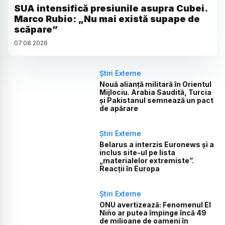
SUA intensifică presiunile asupra Cubei.
Marco Rubio: „Nu mai există supape de
scăpare”
07
.
08
.
2026
Știri Externe
Nouă alianță militară în Orientul
Mijlociu. Arabia Saudită, Turcia
și Pakistanul semnează un pact
de apărare
Știri Externe
Belarus a interzis Euronews și a
inclus site-ul pe lista
„materialelor extremiste”.
Reacții în Europa
Știri Externe
ONU avertizează: Fenomenul El
Niño ar putea împinge încă 49
de milioane de oameni în