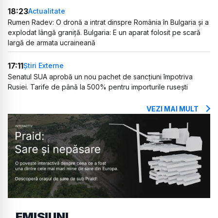
18:23
Actualitate
Rumen Radev: O dronă a intrat dinspre România în Bulgaria și a
explodat lângă graniță. Bulgaria: E un aparat folosit pe scară
largă de armata ucraineană
17:11
Știri Externe
Senatul SUA aprobă un nou pachet de sancțiuni împotriva
Rusiei. Tarife de până la 500% pentru importurile rusești
VEZI MAI MULT
EMISIUNI