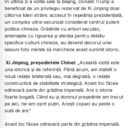
În ultima zi a vizitei sale la Beijing, Donald Trump a
beneficiat de un privilegiu rezervat de Xi Jinping doar
câtorva lideri străini: accesul în reședința prezidențială,
un complex ultra-securizat considerat centrul puterii
politice chineze. Grădinile cu arbori seculari,
amenajate cu rigoarea și atenția pentru detaliu
specifice culturii chineze, au devenit decorul unei
sesiuni foto menite să marcheze acest summit istoric.
Xi Jinping, președintele Chinei:
„Această vizită este
una istorică și de referință. Până acum, am stabilit o
nouă relație bilaterală sau, mai degrabă, o relație
constructivă de stabilitate strategică. Acest loc făcea
odinioară parte din grădina imperială. Are o istorie
foarte bogată. Când eu și domnul președinte am trecut
pe aici, ne-am oprit puțin. Acești copaci au peste o
sută de ani.”
Acest loc făcea odinioară parte din grădina imperială.