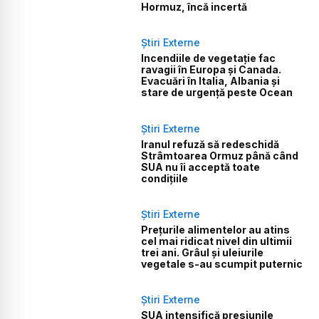
Hormuz, încă incertă
Știri Externe
Incendiile de vegetație fac
ravagii în Europa și Canada.
Evacuări în Italia, Albania și
stare de urgență peste Ocean
Știri Externe
Iranul refuză să redeschidă
Strâmtoarea Ormuz până când
SUA nu îi acceptă toate
condițiile
Știri Externe
Prețurile alimentelor au atins
cel mai ridicat nivel din ultimii
trei ani. Grâul și uleiurile
vegetale s-au scumpit puternic
Știri Externe
SUA intensifică presiunile