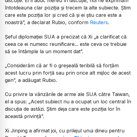
discuție. Ei îl aduc mereu în discuție, noi ne exprimăm
întotdeauna clar poziția și trecem la alte subiecte. Știm
care este poziția lor și cred că și ei știu care este a
noastră
”, a declarat Rubio, conform
Reuters
.
Șeful diplomației SUA a precizat că Xi „a clarificat că
ceea ce ei numesc reunificare... este ceva ce trebuie
să se întâmple la un moment dat”.
„
Considerăm că ar fi o greșeală teribilă să forțăm
acest lucru prin forță sau prin orice alt mijloc de acest
ge
n”, a adăugat Rubio.
Cu privire la vânzările de arme ale SUA către Taiwan,
el a spus: „
Acest subiect nu a ocupat un loc central în
discuția de astăzi. Știm deja care este poziția lor în
această privință”.
Xi Jinping a afirmat joi, cu prilejul unui dineu pentru