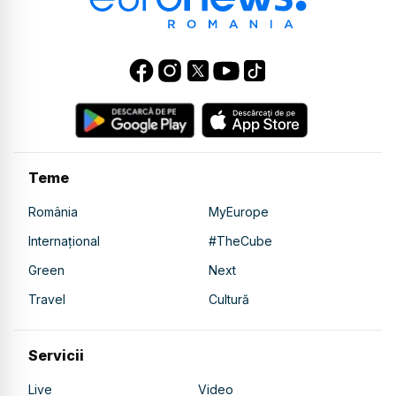
Teme
România
MyEurope
Internațional
#TheCube
Green
Next
Travel
Cultură
Servicii
Live
Video