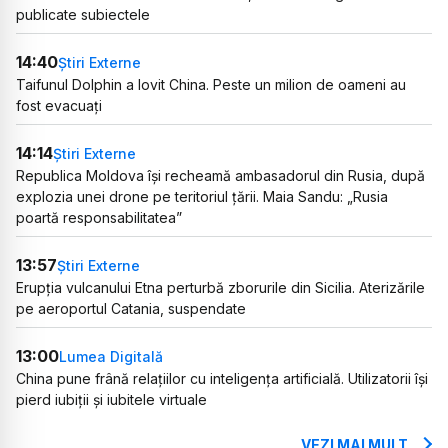
publicate subiectele
14:40
Știri Externe
Taifunul Dolphin a lovit China. Peste un milion de oameni au
fost evacuați
14:14
Știri Externe
Republica Moldova își recheamă ambasadorul din Rusia, după
explozia unei drone pe teritoriul țării. Maia Sandu: „Rusia
poartă responsabilitatea”
13:57
Știri Externe
Erupția vulcanului Etna perturbă zborurile din Sicilia. Aterizările
pe aeroportul Catania, suspendate
13:00
Lumea Digitală
China pune frână relațiilor cu inteligența artificială. Utilizatorii își
pierd iubiții și iubitele virtuale
VEZI MAI MULT