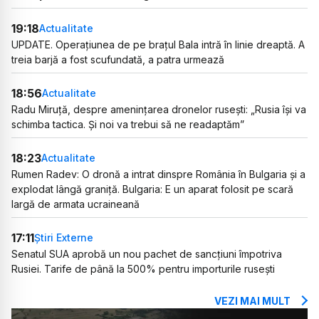
19:18
Actualitate
UPDATE. Operațiunea de pe brațul Bala intră în linie dreaptă. A
treia barjă a fost scufundată, a patra urmează
18:56
Actualitate
Radu Miruță, despre amenințarea dronelor rusești: „Rusia își va
schimba tactica. Și noi va trebui să ne readaptăm”
18:23
Actualitate
Rumen Radev: O dronă a intrat dinspre România în Bulgaria și a
explodat lângă graniță. Bulgaria: E un aparat folosit pe scară
largă de armata ucraineană
17:11
Știri Externe
Senatul SUA aprobă un nou pachet de sancțiuni împotriva
Rusiei. Tarife de până la 500% pentru importurile rusești
VEZI MAI MULT