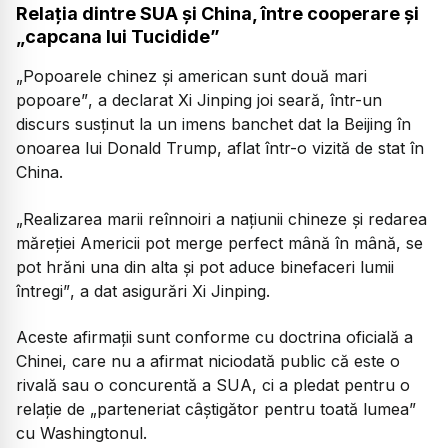
Relația dintre SUA și China, între cooperare și
„capcana lui Tucidide”
„Popoarele chinez și american sunt două mari
popoare”
, a declarat Xi Jinping joi seară, într-un
discurs susținut la un imens banchet dat la Beijing în
onoarea lui Donald Trump, aflat într-o vizită de stat în
China.
„Realizarea marii reînnoiri a națiunii chineze și redarea
măreției Americii pot merge perfect mână în mână, se
pot hrăni una din alta și pot aduce binefaceri lumii
întregi”
, a dat asigurări Xi Jinping.
Aceste afirmații sunt conforme cu doctrina oficială a
Chinei, care nu a afirmat niciodată public că este o
rivală sau o concurentă a SUA, ci a pledat pentru o
relație de
„parteneriat câștigător pentru toată lumea”
cu Washingtonul.