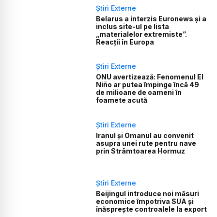
Știri Externe
Belarus a interzis Euronews și a
inclus site-ul pe lista
„materialelor extremiste”.
Reacții în Europa
Știri Externe
ONU avertizează: Fenomenul El
Niño ar putea împinge încă 49
de milioane de oameni în
foamete acută
Știri Externe
Iranul și Omanul au convenit
asupra unei rute pentru nave
prin Strâmtoarea Hormuz
Știri Externe
Beijingul introduce noi măsuri
economice împotriva SUA și
înăsprește controalele la export