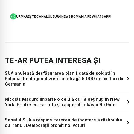
URMĂREȘTE CANALUL EURONEWS ROMÂNIA PE WHATSAPP!
TE-AR PUTEA INTERESA ȘI
SUA anulează desfășurarea planificată de soldați în
Polonia. Pentagonul vrea să retragă 5.000 de militari din
Germania
Nicolás Maduro împarte o celulă cu 18 deținuți în New
York. Printre ei s-ar afla și rapperul Tekashi 6ix9ine
Senatul SUA a respins cererea de încetare a războiului
cu Iranul. Democrații promit noi voturi