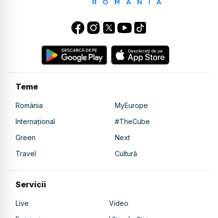
Teme
România
MyEurope
Internațional
#TheCube
Green
Next
Travel
Cultură
Servicii
Live
Video