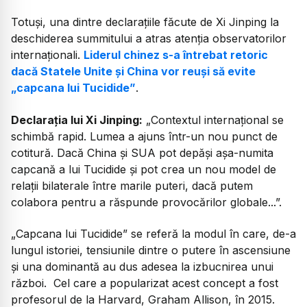
Totuși, una dintre declarațiile făcute de Xi Jinping la
deschiderea summitului a atras atenția observatorilor
internaționali.
Liderul chinez s-a întrebat retoric
dacă Statele Unite și China vor reuși să evite
„capcana lui Tucidide”
.
Declarația lui Xi Jinping:
„Contextul internațional se
schimbă rapid. Lumea a ajuns într-un nou punct de
cotitură. Dacă China și SUA pot depăși așa-numita
capcană a lui Tucidide și pot crea un nou model de
relații bilaterale între marile puteri, dacă putem
colabora pentru a răspunde provocărilor globale...”.
„Capcana lui Tucidide”
se referă la modul în care, de-a
lungul istoriei, tensiunile dintre o putere în ascensiune
și una dominantă au dus adesea la izbucnirea unui
război. Cel care a popularizat acest concept a fost
profesorul de la Harvard, Graham Allison, în 2015.