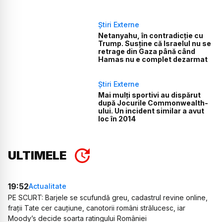
Știri Externe
Netanyahu, în contradicție cu
Trump. Susține că Israelul nu se
retrage din Gaza până când
Hamas nu e complet dezarmat
Știri Externe
Mai mulți sportivi au dispărut
după Jocurile Commonwealth-
ului. Un incident similar a avut
loc în 2014
ULTIMELE
19:52
Actualitate
PE SCURT: Barjele se scufundă greu, cadastrul revine online,
frații Tate cer cauțiune, canotorii români strălucesc, iar
Moody’s decide soarta ratingului României