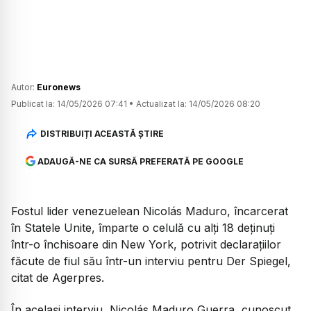
Autor:
Euronews
Publicat la:
14/05/2026 07:41
•
Actualizat la:
14/05/2026 08:20
DISTRIBUIȚI ACEASTĂ ȘTIRE
ADAUGĂ-NE CA SURSĂ PREFERATĂ PE GOOGLE
Fostul lider venezuelean Nicolás Maduro, încarcerat
în Statele Unite, împarte o celulă cu alți 18 deținuți
într-o închisoare din New York, potrivit declarațiilor
făcute de fiul său într-un interviu pentru
Der Spiegel
,
citat de Agerpres.
În același interviu, Nicolás Maduro Guerra, cunoscut