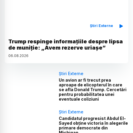
Știri Externe
Trump respinge informațiile despre lipsa
de muniție: „Avem rezerve uriașe”
06
.
08
.
2026
Știri Externe
Un avion ar fi trecut prea
aproape de elicopterul în care
se afla Donald Trump. Cercetări
pentru probabilitatea unei
eventuale coliziuni
Știri Externe
Candidatul progresist Abdul El-
Sayed obține victoria în alegerile
primare democrate din
Michigan