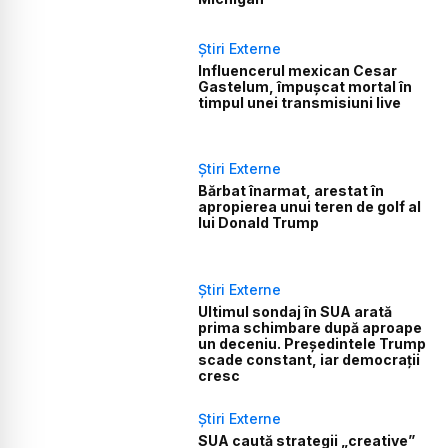
Știri Externe
Influencerul mexican Cesar
Gastelum, împușcat mortal în
timpul unei transmisiuni live
Știri Externe
Bărbat înarmat, arestat în
apropierea unui teren de golf al
lui Donald Trump
Știri Externe
Ultimul sondaj în SUA arată
prima schimbare după aproape
un deceniu. Președintele Trump
scade constant, iar democrații
cresc
Știri Externe
SUA caută strategii „creative”