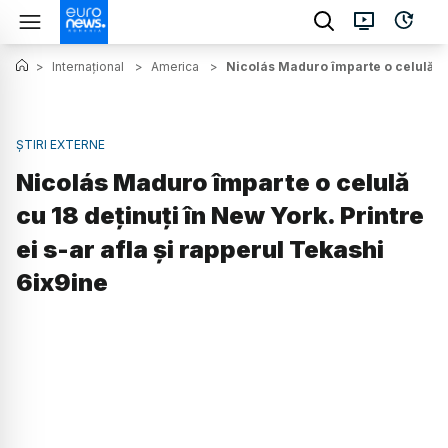
>
Internațional
>
America
>
Nicolás Maduro împarte o celulă cu 
ȘTIRI EXTERNE
Nicolás Maduro împarte o celulă
cu 18 deținuți în New York. Printre
ei s-ar afla și rapperul Tekashi
6ix9ine