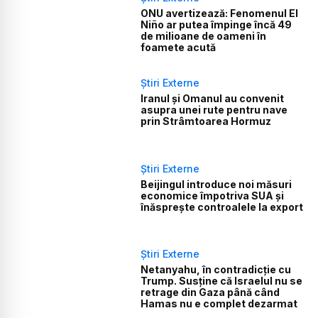
ONU avertizează: Fenomenul El
Niño ar putea împinge încă 49
de milioane de oameni în
foamete acută
Știri Externe
Iranul și Omanul au convenit
asupra unei rute pentru nave
prin Strâmtoarea Hormuz
Știri Externe
Beijingul introduce noi măsuri
economice împotriva SUA și
înăsprește controalele la export
Știri Externe
Netanyahu, în contradicție cu
Trump. Susține că Israelul nu se
retrage din Gaza până când
Hamas nu e complet dezarmat