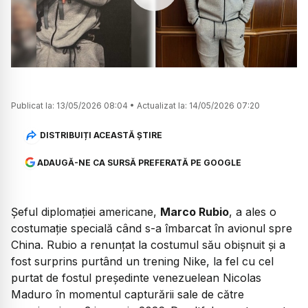
Watch
Publicat la:
13/05/2026 08:04
•
Actualizat la:
14/05/2026 07:20
DISTRIBUIȚI ACEASTĂ ȘTIRE
ADAUGĂ-NE CA SURSĂ PREFERATĂ PE GOOGLE
Șeful diplomației americane,
Marco Rubio
, a ales o
costumație specială când s-a îmbarcat în avionul spre
China. Rubio a renunțat la costumul său obișnuit și a
fost surprins purtând un trening Nike, la fel cu cel
purtat de fostul președinte venezuelean Nicolas
Maduro în momentul capturării sale de către