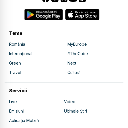
Teme
România
MyEurope
Internațional
#TheCube
Green
Next
Travel
Cultură
Servicii
Live
Video
Emisiuni
Ultimele Știri
Aplicația Mobilă