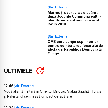
Știri Externe
Mai mulți sportivi au dispărut
după Jocurile Commonwealth-
ului. Un incident similar a avut
loc în 2014
Știri Externe
OMS cere sprijin suplimentar
pentru combaterea focarului de
Ebola din Republica Democrată
Congo
ULTIMELE
17:46
Știri Externe
Nouă alianță militară în Orientul Mijlociu. Arabia Saudită, Turcia
și Pakistanul semnează un pact de apărare
17:38
Știri Externe