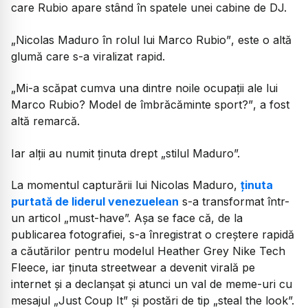
care Rubio apare stând în spatele unei cabine de DJ.
„Nicolas Maduro în rolul lui Marco Rubio”
, este o altă
glumă care s-a viralizat rapid.
„Mi-a scăpat cumva una dintre noile ocupații ale lui
Marco Rubio? Model de îmbrăcăminte sport?”
, a fost
altă remarcă.
Iar alții au numit ținuta drept
„stilul Maduro”.
La momentul capturării lui Nicolas Maduro,
ținuta
purtată de liderul venezuelean
s-a transformat într-
un articol „must-have”. Așa se face că, de la
publicarea fotografiei, s-a înregistrat o creștere rapidă
a căutărilor pentru modelul Heather Grey Nike Tech
Fleece, iar ținuta streetwear a devenit virală pe
internet și a declanșat și atunci un val de meme-uri cu
mesajul „Just Coup It” și postări de tip „steal the look”.