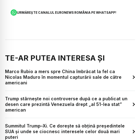
URMĂREȘTE CANALUL EURONEWS ROMÂNIA PE WHATSAPP!
TE-AR PUTEA INTERESA ȘI
Marco Rubio a mers spre China îmbrăcat la fel ca
Nicolas Maduro în momentul capturării sale de către
americani
Trump stârnește noi controverse după ce a publicat un
desen care prezintă Venezuela drept „al 51-lea stat”
american
Summitul Trump–Xi. Ce dorește să obțină președintele
SUA și unde se ciocnesc interesele celor două mari
puteri