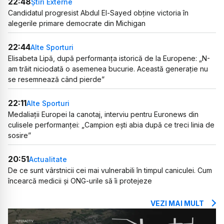
22:48
Știri Externe
Candidatul progresist Abdul El-Sayed obține victoria în
alegerile primare democrate din Michigan
22:44
Alte Sporturi
Elisabeta Lipă, după performanța istorică de la Europene: „N-
am trăit niciodată o asemenea bucurie. Această generație nu
se resemnează când pierde”
22:11
Alte Sporturi
Medaliații Europei la canotaj, interviu pentru Euronews din
culisele performanței: „Campion ești abia după ce treci linia de
sosire”
20:51
Actualitate
De ce sunt vârstnicii cei mai vulnerabili în timpul caniculei. Cum
încearcă medicii și ONG-urile să îi protejeze
VEZI MAI MULT