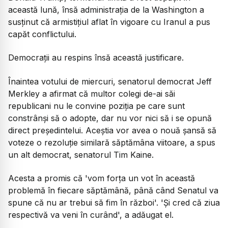
această lună, însă administrația de la Washington a
susținut că armistițiul aflat în vigoare cu Iranul a pus
capăt conflictului.
Democrații au respins însă această justificare.
Înaintea votului de miercuri, senatorul democrat Jeff
Merkley a afirmat că multor colegi de-ai săi
republicani nu le convine poziția pe care sunt
constrânși să o adopte, dar nu vor nici să i se opună
direct președintelui. Aceștia vor avea o nouă șansă să
voteze o rezoluție similară săptămâna viitoare, a spus
un alt democrat, senatorul Tim Kaine.
Acesta a promis că 'vom forța un vot în această
problemă în fiecare săptămână, până când Senatul va
spune că nu ar trebui să fim în război'. 'Și cred că ziua
respectivă va veni în curând', a adăugat el.