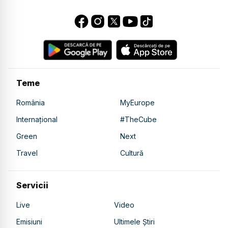
Teme
România
MyEurope
Internațional
#TheCube
Green
Next
Travel
Cultură
Servicii
Live
Video
Emisiuni
Ultimele Știri