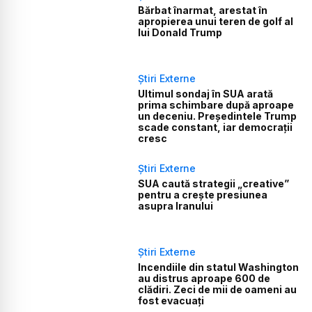
Bărbat înarmat, arestat în
apropierea unui teren de golf al
lui Donald Trump
Știri Externe
Ultimul sondaj în SUA arată
prima schimbare după aproape
un deceniu. Președintele Trump
scade constant, iar democrații
cresc
Știri Externe
SUA caută strategii „creative”
pentru a crește presiunea
asupra Iranului
Știri Externe
Incendiile din statul Washington
au distrus aproape 600 de
clădiri. Zeci de mii de oameni au
fost evacuați