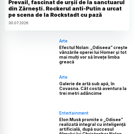
Prevail, fascinat de urșii de la sanctuarul
din Zărnești. Rockerul anti-Putin a urcat
pe scena de la Rockstadt cu pază
30
.
07
.
2026
Arte
Efectul Nolan: „Odiseea” crește
vânzările operei lui Homer și tot
mai mulți vor să învețe limba
greacă
Arte
Galerie de artă sub apă, în
Covasna. Cât costă aventura la
trei metri adâncime
Entertainment
Elon Musk promite o „Odisee”
realizată integral cu inteligență
artificială, după succesul
filmului lui Christopher Nolan