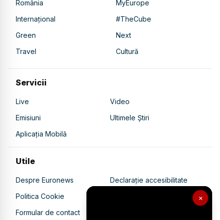
România
MyEurope
Internațional
#TheCube
Green
Next
Travel
Cultură
Servicii
Live
Video
Emisiuni
Ultimele Știri
Aplicația Mobilă
Utile
Despre Euronews
Declarație accesibilitate
Politica Cookie
Politica de confidențialitate
×
Formular de contact
Transparență în utilizarea AI