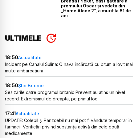
Brenda Fricker, câștigătoare a
premiului Oscar și vedeta din
„Home Alone 2”, a murit la 81 de
ani
ULTIMELE
18:50
Actualitate
Incident pe Canalul Sulina: O navă încărcată cu bitum a lovit mai
multe ambarcațiuni
18:50
Știri Externe
Sesizările către programul britanic Prevent au atins un nivel
record. Extremismul de dreapta, pe primul loc
17:41
Actualitate
UPDATE: Colebil și Panzcebil nu mai pot fi vândute temporar în
farmacii. Verificări privind substanța activă din cele două
medicamente