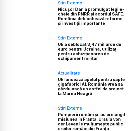
Știri Externe
Nicușor Dan a promulgat legile-
cheie din PNRR și acordul SAFE.
România deblochează reforme
și investiții importante
Știri Externe
UE a deblocat 3,47 miliarde de
euro pentru Ucraina, utilizați
pentru achiziționarea de
echipament militar
Actualitate
UE lansează apelul pentru șapte
gigafabrici AI. România vrea să
găzduiască un astfel de proiect
la Marea Neagră
Știri Externe
Pompierii români și-au prelungit
misiunea în Franța. Ursula von
der Leyen le mulțumește public
eroilor români din Franța