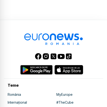
Teme
România
MyEurope
Internațional
#TheCube