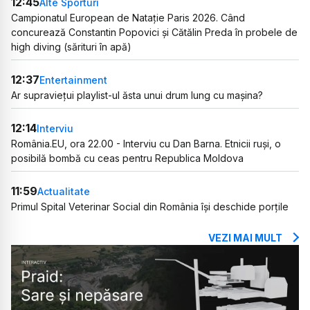
12:45
Alte Sporturi
Campionatul European de Natație Paris 2026. Când
concurează Constantin Popovici și Cătălin Preda în probele de
high diving (sărituri în apă)
12:37
Entertainment
Ar supraviețui playlist-ul ăsta unui drum lung cu mașina?
12:14
Interviu
România.EU, ora 22.00 - Interviu cu Dan Barna. Etnicii ruși, o
posibilă bombă cu ceas pentru Republica Moldova
11:59
Actualitate
Primul Spital Veterinar Social din România își deschide porțile
VEZI MAI MULT