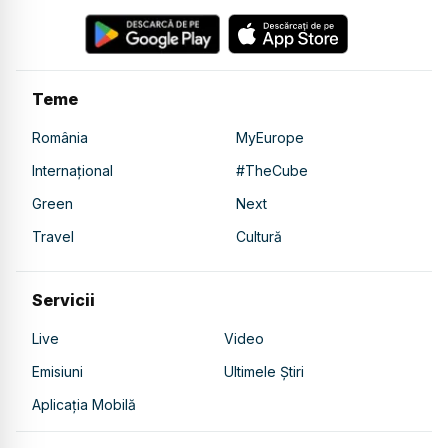
Teme
România
MyEurope
Internațional
#TheCube
Green
Next
Travel
Cultură
Servicii
Live
Video
Emisiuni
Ultimele Știri
Aplicația Mobilă