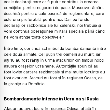
acele declarații care ar fi putut contribui la crearea
condițiilor pentru negocieri de pace. Moscova rămâne
deschisă pentru o cale pașnică de reglementare, care
este una preferabilă pentru noi. Dar pe fondul
declarațiilor războinice ale lui Zelenski, noi trebuie și
vom continua operațiunea militară specială până când
ne vom atinge toate obiectivele.”
Între timp, continuă schimbul de bombardamente între
cele două armate. Cel puțin trei oameni au murit, iar
alți 16 au fost răniți în urma atacurilor din timpul nopții
asupra orașelor ucrainene. Autoritățile spun că au
fost lovite cartiere rezidențiale și mai multe locuințe au
fost avariate. Atacuri au fost și în regiunea Odesa, de
la granița cu România.
Bombardamente intense în Ucraina și Rusia
Atacuri au avut loc și în regiunea Odesa, aflată în