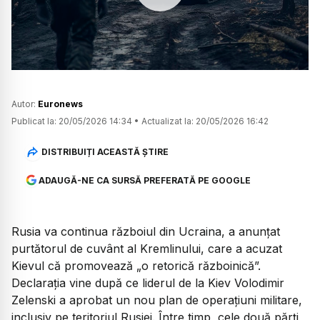
Watch
Autor:
Euronews
Publicat la:
20/05/2026 14:34
•
Actualizat la:
20/05/2026 16:42
DISTRIBUIȚI ACEASTĂ ȘTIRE
ADAUGĂ-NE CA SURSĂ PREFERATĂ PE GOOGLE
Rusia va continua războiul din Ucraina, a anunțat
purtătorul de cuvânt al Kremlinului, care a acuzat
Kievul că promovează „o retorică războinică”.
Declarația vine după ce liderul de la Kiev Volodimir
Zelenski a aprobat un nou plan de operațiuni militare,
inclusiv pe teritoriul Rusiei. Între timp, cele două părți