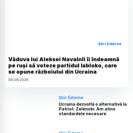
Știri Externe
Văduva lui Aleksei Navalnîi îi îndeamnă
pe ruși să voteze partidul Iabloko, care
se opune războiului din Ucraina
06
.
08
.
2026
Știri Externe
Ucraina dezvoltă o alternativă la
Patriot. Zelenski: Am atins
standardele necesare