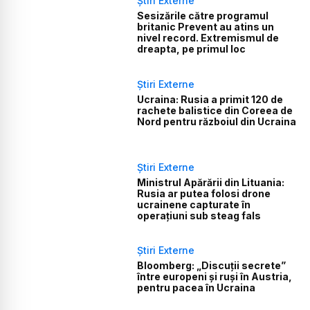
Știri Externe
Sesizările către programul
britanic Prevent au atins un
nivel record. Extremismul de
dreapta, pe primul loc
Știri Externe
Ucraina: Rusia a primit 120 de
rachete balistice din Coreea de
Nord pentru războiul din Ucraina
Știri Externe
Ministrul Apărării din Lituania:
Rusia ar putea folosi drone
ucrainene capturate în
operațiuni sub steag fals
Știri Externe
Bloomberg: „Discuții secrete”
între europeni și ruși în Austria,
pentru pacea în Ucraina