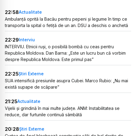
22:58
Actualitate
Ambulanță oprită la Bacău pentru pepeni și legume în timp ce
transporta la spital o fetiță de un an. DSU a deschis o anchetă
22:29
Interviu
INTERVIU. Etnicii ruși, o posibilă bombă cu ceas pentru
Republica Moldova. Dan Barna: „Este un lucru bun că vorbim
despre Republica Moldova. Este primul pas”
22:25
Știri Externe
SUA intensifică presiunile asupra Cubei. Marco Rubio: „Nu mai
există supape de scăpare”
21:25
Actualitate
Vijelii și grindină în mai multe județe. ANM: Instabilitatea se
reduce, dar furtunile continuă sâmbătă
20:28
Știri Externe
Curtea de Apel blochează construcția sălii de bal dorite de