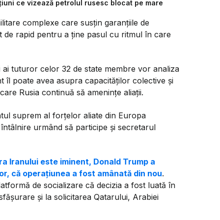
iuni ce vizează petrolul rusesc blocat pe mare
ilitare complexe care susțin garanțiile de
nt de rapid pentru a ține pasul cu ritmul în care
i ai tuturor celor 32 de state membre vor analiza
 îl poate avea asupra capacităților colective și
 care Rusia continuă să amenințe aliații.
l suprem al forțelor aliate din Europa
ntâlnire urmând să participe și secretarul
a Iranului este iminent, Donald Trump a
lor, că operațiunea a fost amânată din nou
.
atformă de socializare că decizia a fost luată în
fășurare și la solicitarea Qatarului, Arabiei