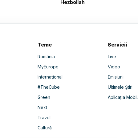
Hezbollah
Teme
Servicii
România
Live
MyEurope
Video
Internațional
Emisiuni
#TheCube
Ultimele Știri
Green
Aplicația Mobil
Next
Travel
Cultură