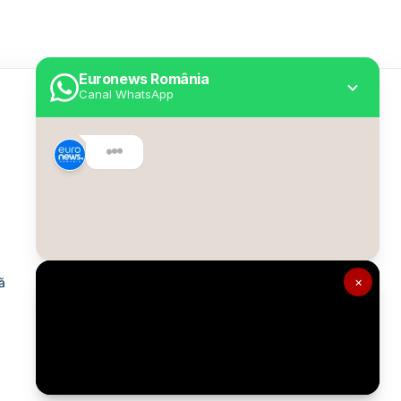
Euronews România
Canal WhatsApp
Utile
Despre Euronews
Declarație accesibilitate
Politica Cookie
Politica de confidențialitate
×
ă
Formular de contact
Transparență în utilizarea AI
Gestionați preferințele