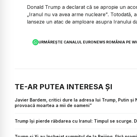
Donald Trump a declarat că se apropie un ac
„Iranul nu va avea arme nucleare”
. Totodată, 
lanseze un atac de amploare asupra Iranului d
URMĂREȘTE CANALUL EURONEWS ROMÂNIA PE W
TE-AR PUTEA INTERESA ȘI
Javier Bardem, critici dure la adresa lui Trump, Putin 
provoacă moartea a mii de oameni”
Trump își pierde răbdarea cu Iranul: Timpul se scurge. D
Trump și Xi au încheiat summitul de la Beijing, fără prom