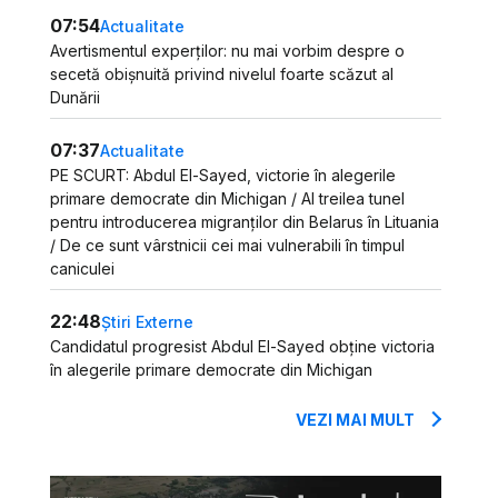
07:54
Actualitate
Avertismentul experților: nu mai vorbim despre o
secetă obișnuită privind nivelul foarte scăzut al
Dunării
07:37
Actualitate
PE SCURT: Abdul El-Sayed, victorie în alegerile
primare democrate din Michigan / Al treilea tunel
pentru introducerea migranților din Belarus în Lituania
/ De ce sunt vârstnicii cei mai vulnerabili în timpul
caniculei
22:48
Știri Externe
Candidatul progresist Abdul El-Sayed obține victoria
în alegerile primare democrate din Michigan
VEZI MAI MULT