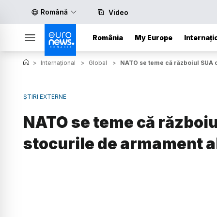
Română
Video
România
My Europe
Internați
>
Internațional
>
Global
>
NATO se teme că războiul SUA c
ȘTIRI EXTERNE
NATO se teme că războiul
stocurile de armament al