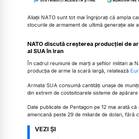
DISTRIBUIȚI ACEASTĂ ȘTIRE
ADAUGĂ-NE 
Aliații NATO sunt tot mai îngrijorați că ampla 
stocurile de armament de ultimă generație ale ali
NATO discută creșterea producției de 
al SUA în Iran
În cadrul reuniunii de marți a șefilor militari a
producția de arme la scară largă, relatează
Eu
Armata SUA consumă cantități uriașe de muniție d
din extrem de costisitoarele sisteme de apărare a
Date publicate de Pentagon pe 12 mai arată că 
americană peste 29 de miliarde de dolari, fără ca 