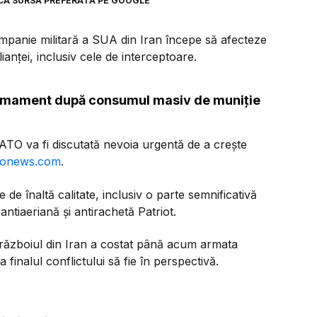
CA SURSĂ PREFERATĂ PE GOOGLE
campanie militară a SUA din Iran începe să afecteze
anței, inclusiv cele de interceptoare.
armament după consumul masiv de muniție
i NATO va fi discutată nevoia urgentă de a crește
ronews.com
.
e înaltă calitate, inclusiv o parte semnificativă
ntiaeriană și antirachetă Patriot.
războiul din Iran a costat până acum armata
finalul conflictului să fie în perspectivă.