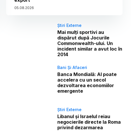
export
05
.
08
.
2026
Știri Externe
Mai mulți sportivi au
dispărut după Jocurile
Commonwealth-ului. Un
incident similar a avut loc în
2014
Bani Și Afaceri
Banca Mondială: AI poate
accelera cu un secol
dezvoltarea economiilor
emergente
Știri Externe
Libanul și Israelul reiau
negocierile directe la Roma
privind dezarmarea