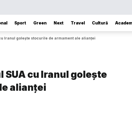
onal
Sport
Green
Next
Travel
Cultură
Academ
u Iranul golește stocurile de armament ale alianței
 SUA cu Iranul golește
e alianței