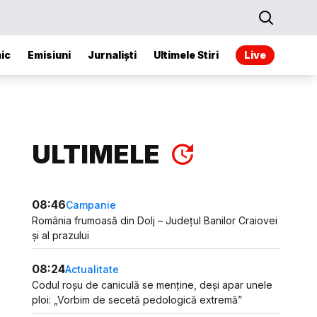
ic
Emisiuni
Jurnaliști
Ultimele Stiri
Live
ULTIMELE
08:46
Campanie
România frumoasă din Dolj – Județul Banilor Craiovei
și al prazului
08:24
Actualitate
Codul roșu de caniculă se menține, deși apar unele
ploi: „Vorbim de secetă pedologică extremă”