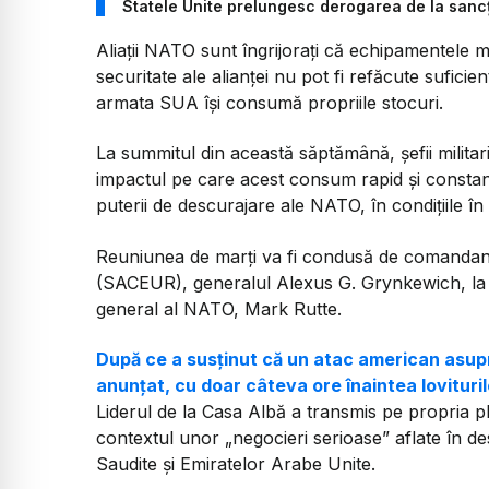
Statele Unite prelungesc derogarea de la sancț
Aliații NATO sunt îngrijorați că echipamentele m
securitate ale alianței nu pot fi refăcute suficie
armata SUA își consumă propriile stocuri.
La summitul din această săptămână, șefii militar
impactul pe care acest consum rapid și constant
puterii de descurajare ale NATO, în condițiile în
Reuniunea de marți va fi condusă de comandantu
(SACEUR), generalul Alexus G. Grynkewich, la î
general al NATO, Mark Rutte.
După ce a susținut că un atac american asupr
anunțat, cu doar câteva ore înaintea lovituri
Liderul de la Casa Albă a transmis pe propria pl
contextul unor „negocieri serioase” aflate în des
Saudite și Emiratelor Arabe Unite.