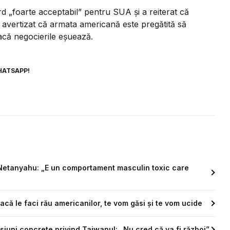
ord
„foarte acceptabil”
pentru SUA și a reiterat că
a avertizat că armata americană este pregătită să
acă negocierile eșuează.
HATSAPP!
și Netanyahu: „E un comportament masculin toxic care
acă le faci rău americanilor, te vom găsi și te vom ucide
isiuni concrete privind Taiwanul: „Nu cred că va fi război”