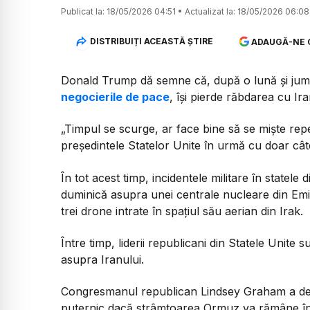
Publicat la:
18/05/2026 04:51
•
Actualizat la:
18/05/2026 06:08
DISTRIBUIȚI ACEASTĂ ȘTIRE
ADAUGĂ-NE 
Donald Trump dă semne că, după o lună și jumă
negocierile de pace
, își pierde răbdarea cu Ira
„Timpul se scurge, ar face bine să se miște repe
președintele Statelor Unite în urmă cu doar cât
În tot acest timp, incidentele militare în statele
duminică asupra unei centrale nucleare din Emir
trei drone intrate în spațiul său aerian din Irak.
Între timp, liderii republicani din Statele Unit
asupra Iranului.
Congresmanul republican Lindsey Graham a decl
puternic dacă strâmtoarea Ormuz va rămâne înc