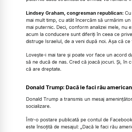
Lindsey Graham, congresman republican:
Cu 
mai mult timp, cu atât încercăm să urmărim un 
mai puternic. Deci, conform analizei mele, nu e
acum la conducere sunt diferiți în ceea ce prive
distruge Israelul, de a veni după noi. Așa că ce f
Lovește-i mai tare și poate vor face un acord d
să ne ducă de nas. Cred că joacă jocuri. Și, în 
că are dreptate.
Donald Trump: Dacă le faci rău americani
Donald Trump a transmis un mesaj amenințător, î
socializare.
Într-o postare publicată pe contul de Facebook
este însoțită de mesajul:
„Dacă le faci rău americ