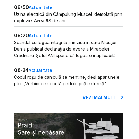
09:50
Actualitate
Uzina electrică din Câmpulung Muscel, demolată prin
explozie. Avea 98 de ani
09:20
Actualitate
Scandal cu legea integrității în ziua în care Nicușor
Dan a publicat declarația de avere a Mirabelei
Grădinaru. Șeful ANI spune că legea e inaplicabilă
08:24
Actualitate
Codul roșu de caniculă se menține, deși apar unele
ploi: „Vorbim de secetă pedologică extremă”
VEZI MAI MULT