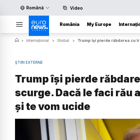
Română
Video
România
My Europe
Internați
>
Internațional
>
Global
>
Trump își pierde răbdarea cu Ir
ȘTIRI EXTERNE
Trump își pierde răbdare
scurge. Dacă le faci rău 
și te vom ucide