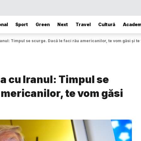
onal
Sport
Green
Next
Travel
Cultură
Academ
anul: Timpul se scurge. Dacă le faci rău americanilor, te vom găsi și t
a cu Iranul: Timpul se
americanilor, te vom găsi