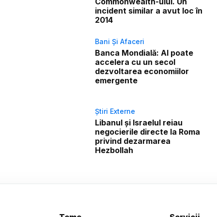
Commonwealth-ului. Un
incident similar a avut loc în
2014
Bani Și Afaceri
Banca Mondială: AI poate
accelera cu un secol
dezvoltarea economiilor
emergente
Știri Externe
Libanul și Israelul reiau
negocierile directe la Roma
privind dezarmarea
Hezbollah
Teme
Servicii