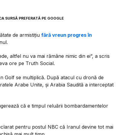
CA SURSĂ PREFERATĂ PE GOOGLE
tate de armistițiu
fără vreun progres în
nul.
de, altfel nu va mai rămâne nimic din ei”,
a scris
eva ore pe Truth Social.
 din Golf se multiplică. După atacul cu dronă de
atele Arabe Unite, și Arabia Saudită a interceptat
e sugerează că e timpul reluării bombardamentelor
arat pentru postul NBC că Iranul devine tot mai
hisă mai mult timp.