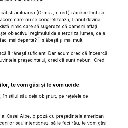
cât strâmtoarea (Ormuz, n.red.) rămâne închisă
acord care nu se concretizează, Iranul devine
xistă nimic care să sugereze că oamenii aflați
ște obiectivul regimului de a teroriza lumea, de a
aci mai departe? Îi slăbești și mai mult.
acă îi rănești suficient. Dar acum cred că încearcă
cuvintele președintelui, cred că sunt nebuni. Cred
lor, te vom găsi și te vom ucide
n stilul său deja obișnuit, pe rețelele de
 al Casei Albe, o poză cu președintele american
anilor sau intenționezi să le faci rău, te vom găsi