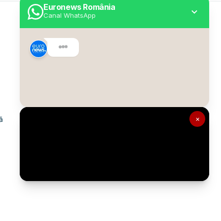
Euronews România
Canal WhatsApp
Utile
Despre Euronews
Declarație accesibilitate
Politica Cookie
Politica de confidențialitate
×
ă
Formular de contact
Transparență în utilizarea AI
Gestionați preferințele