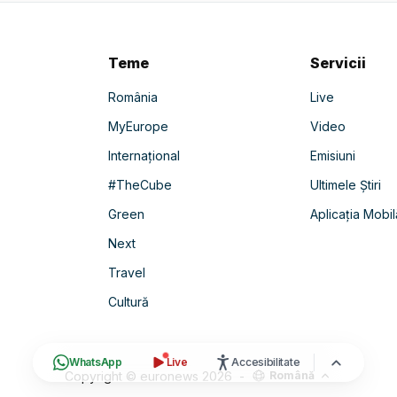
Teme
Servicii
România
Live
MyEurope
Video
Internațional
Emisiuni
#TheCube
Ultimele Știri
Green
Aplicația Mobil
Next
Travel
Cultură
WhatsApp
Live
Accesibilitate
Copyright © euronews
2026
-
Română