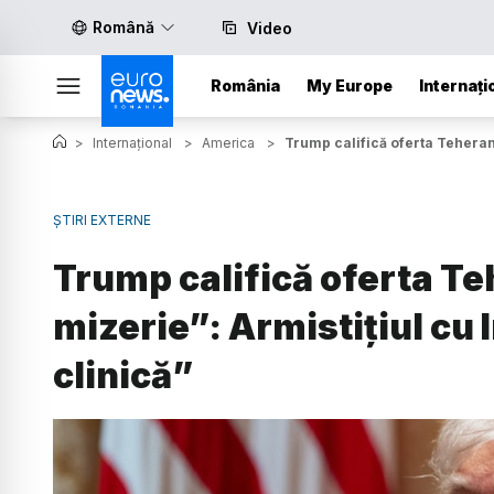
Română
Video
România
My Europe
Internați
>
Internațional
>
America
>
Trump califică oferta Teheranu
ȘTIRI EXTERNE
Trump califică oferta Te
mizerie”: Armistițiul cu 
clinică”