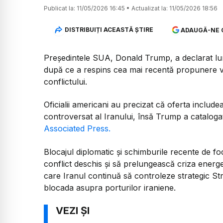
Publicat la:
11/05/2026 16:45
•
Actualizat la:
11/05/2026 18:56
DISTRIBUIȚI ACEASTĂ ȘTIRE
ADAUGĂ-NE 
Președintele SUA, Donald Trump, a declarat luni 
după ce a respins cea mai recentă propunere v
conflictului.
Oficialii americani au precizat că oferta includ
controversat al Iranului, însă Trump a catalogat
Associated Press.
Blocajul diplomatic și schimburile recente de fo
conflict deschis și să prelungească criza energe
care Iranul continuă să controleze strategic S
blocada asupra porturilor iraniene.