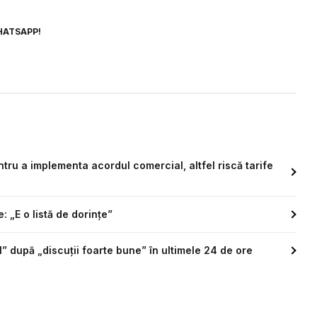
HATSAPP!
tru a implementa acordul comercial, altfel riscă tarife
 „E o listă de dorințe”
” după „discuții foarte bune” în ultimele 24 de ore