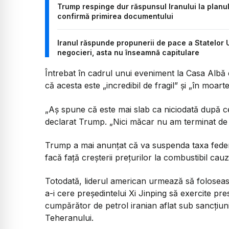
Trump respinge dur răspunsul Iranului la planul
confirmă primirea documentului
Iranul răspunde propunerii de pace a Statelor 
negocieri, asta nu înseamnă capitulare
Întrebat în cadrul unui eveniment la Casa Albă 
că acesta este „incredibil de fragil” și „în moarte 
„Aș spune că este mai slab ca niciodată după ce
declarat Trump. „Nici măcar nu am terminat de ci
Trump a mai anunțat că va suspenda taxa feder
facă față creșterii prețurilor la combustibil cau
Totodată, liderul american urmează să foloseas
a-i cere președintelui Xi Jinping să exercite pre
cumpărător de petrol iranian aflat sub sancțiuni
Teheranului.