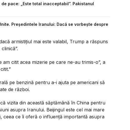
 de pace: „Este total inacceptabil”. Pakistanul
Unite. Președintele Iranului: Dacă se vorbește despre
dacă armistițiul mai este valabil, Trump a răspuns
clinică”.
 am citit acea mizerie pe care ne-au trimis-o”, a
tit.”
ală pe benzină pentru a-i ajuta pe americani să
zate de război.
că vizita din această săptămână în China pentru
siuni asupra Iranului. Beijingul este cel mai mare
, ceea ce îi oferă o influență importantă asupra