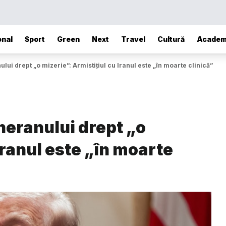
onal
Sport
Green
Next
Travel
Cultură
Academ
lui drept „o mizerie”: Armistițiul cu Iranul este „în moarte clinică”
heranului drept „o
Iranul este „în moarte