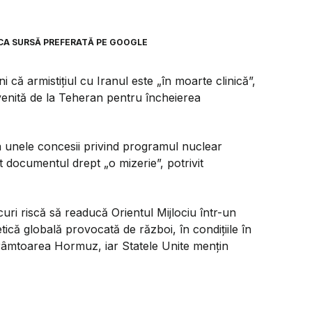
CA SURSĂ PREFERATĂ PE GOOGLE
că armistițiul cu Iranul este „în moarte clinică”,
enită de la Teheran pentru încheierea
ea unele concesii privind programul nuclear
 documentul drept „o mizerie”, potrivit
curi riscă să readucă Orientul Mijlociu într-un
tică globală provocată de război, în condițiile în
trâmtoarea Hormuz, iar Statele Unite mențin