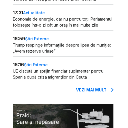
17:31
Actualitate
Economie de energie, dar nu pentru toți. Parlamentul
folosește într-o zi cât un oraș în mai multe zile
16:59
Știri Externe
Trump respinge informațiile despre lipsa de muniție:
„Avem rezerve uriașe”
16:16
Știri Externe
UE discută un sprijin financiar suplimentar pentru
Spania după criza migranților din Ceuta
VEZI MAI MULT