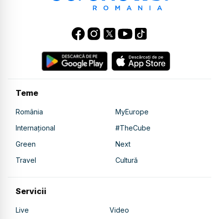
Teme
România
MyEurope
Internațional
#TheCube
Green
Next
Travel
Cultură
Servicii
Live
Video