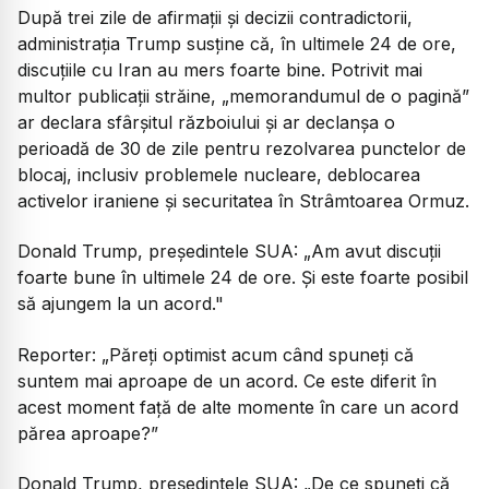
După trei zile de afirmații și decizii contradictorii,
administrația Trump susține că, în ultimele 24 de ore,
discuțiile cu Iran au mers foarte bine. Potrivit mai
multor publicații străine,
„memorandumul de o pagină”
ar declara sfârşitul războiului şi ar declanşa o
perioadă de 30 de zile pentru rezolvarea punctelor de
blocaj, inclusiv problemele nucleare, deblocarea
activelor iraniene şi securitatea în Strâmtoarea Ormuz.
Donald Trump, președintele SUA:
„Am avut discuții
foarte bune în ultimele 24 de ore. Și este foarte posibil
să ajungem la un acord."
Reporter:
„Păreți optimist acum când spuneți că
suntem mai aproape de un acord. Ce este diferit în
acest moment față de alte momente în care un acord
părea aproape?”
Donald Trump, președintele SUA:
„De ce spuneți că