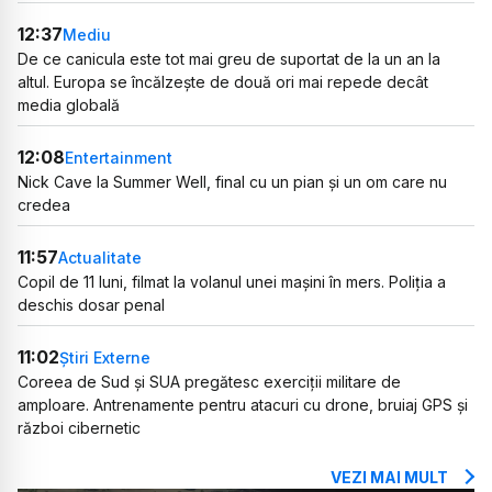
12:37
Mediu
De ce canicula este tot mai greu de suportat de la un an la
altul. Europa se încălzește de două ori mai repede decât
media globală
12:08
Entertainment
Nick Cave la Summer Well, final cu un pian și un om care nu
credea
11:57
Actualitate
Copil de 11 luni, filmat la volanul unei mașini în mers. Poliția a
deschis dosar penal
11:02
Știri Externe
Coreea de Sud și SUA pregătesc exerciții militare de
amploare. Antrenamente pentru atacuri cu drone, bruiaj GPS și
război cibernetic
VEZI MAI MULT