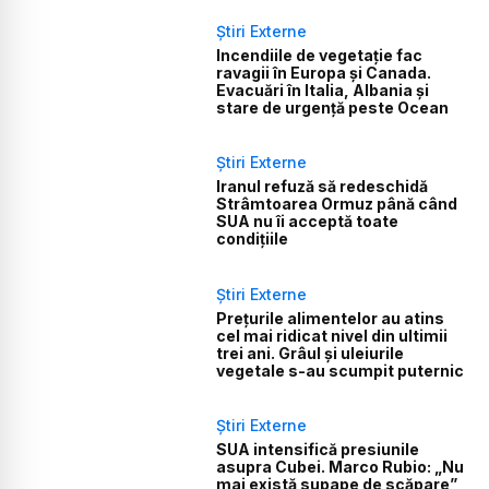
Știri Externe
Incendiile de vegetație fac
ravagii în Europa și Canada.
Evacuări în Italia, Albania și
stare de urgență peste Ocean
Știri Externe
Iranul refuză să redeschidă
Strâmtoarea Ormuz până când
SUA nu îi acceptă toate
condițiile
Știri Externe
Prețurile alimentelor au atins
cel mai ridicat nivel din ultimii
trei ani. Grâul și uleiurile
vegetale s-au scumpit puternic
Știri Externe
SUA intensifică presiunile
asupra Cubei. Marco Rubio: „Nu
mai există supape de scăpare”