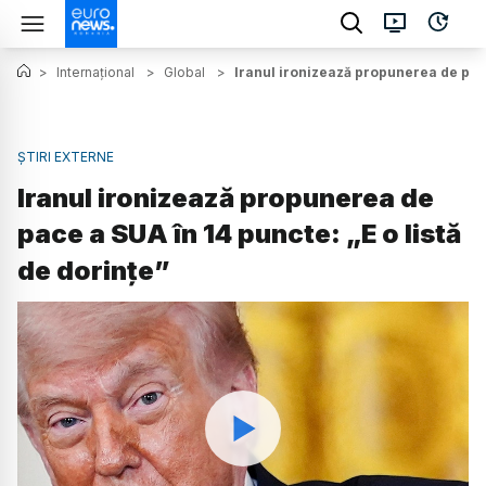
>
Internațional
>
Global
>
Iranul ironizează propunerea de pace 
ȘTIRI EXTERNE
Iranul ironizează propunerea de
pace a SUA în 14 puncte: „E o listă
de dorințe”
Watch