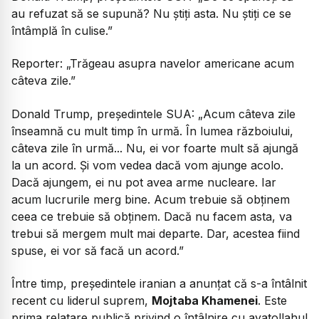
au refuzat să se supună? Nu știți asta. Nu știți ce se
întâmplă în culise.”
Reporter:
„Trăgeau asupra navelor americane acum
câteva zile.”
Donald Trump, președintele SUA:
„Acum câteva zile
înseamnă cu mult timp în urmă. În lumea războiului,
câteva zile în urmă... Nu, ei vor foarte mult să ajungă
la un acord. Și vom vedea dacă vom ajunge acolo.
Dacă ajungem, ei nu pot avea arme nucleare. Iar
acum lucrurile merg bine. Acum trebuie să obținem
ceea ce trebuie să obținem. Dacă nu facem asta, va
trebui să mergem mult mai departe. Dar, acestea fiind
spuse, ei vor să facă un acord.”
Între timp, președintele iranian a anunțat că s-a întâlnit
recent cu liderul suprem,
Mojtaba Khamenei
. Este
prima relatare publică privind o întâlnire cu ayatollahul