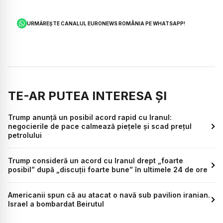
URMĂREȘTE CANALUL EURONEWS ROMÂNIA PE WHATSAPP!
TE-AR PUTEA INTERESA ȘI
Trump anunță un posibil acord rapid cu Iranul:
negocierile de pace calmează piețele și scad prețul
petrolului
Trump consideră un acord cu Iranul drept „foarte
posibil” după „discuții foarte bune” în ultimele 24 de ore
Americanii spun că au atacat o navă sub pavilion iranian.
Israel a bombardat Beirutul