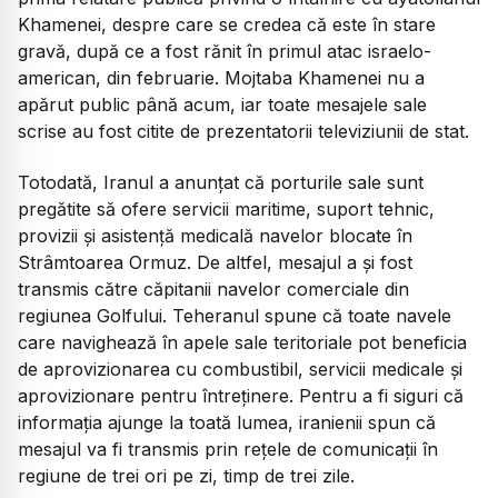
Khamenei, despre care se credea că este în stare
gravă, după ce a fost rănit în primul atac israelo-
american, din februarie. Mojtaba Khamenei nu a
apărut public până acum, iar toate mesajele sale
scrise au fost citite de prezentatorii televiziunii de stat.
Totodată, Iranul a anunțat că porturile sale sunt
pregătite să ofere servicii maritime, suport tehnic,
provizii și asistență medicală navelor blocate în
Strâmtoarea Ormuz. De altfel, mesajul a și fost
transmis către căpitanii navelor comerciale din
regiunea Golfului. Teheranul spune că toate navele
care navighează în apele sale teritoriale pot beneficia
de aprovizionarea cu combustibil, servicii medicale și
aprovizionare pentru întreținere. Pentru a fi siguri că
informația ajunge la toată lumea, iranienii spun că
mesajul va fi transmis prin rețele de comunicații în
regiune de trei ori pe zi, timp de trei zile.