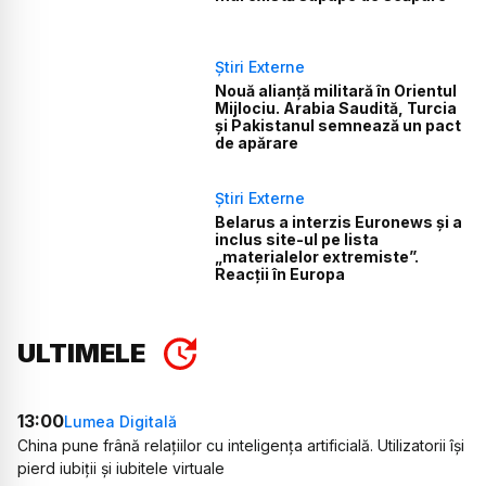
Știri Externe
Nouă alianță militară în Orientul
Mijlociu. Arabia Saudită, Turcia
și Pakistanul semnează un pact
de apărare
Știri Externe
Belarus a interzis Euronews și a
inclus site-ul pe lista
„materialelor extremiste”.
Reacții în Europa
ULTIMELE
13:00
Lumea Digitală
China pune frână relațiilor cu inteligența artificială. Utilizatorii își
pierd iubiții și iubitele virtuale