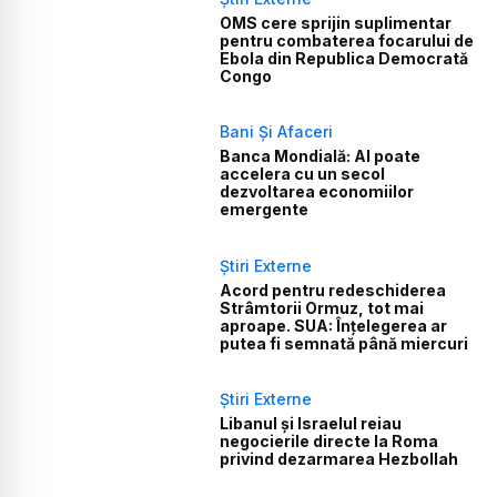
OMS cere sprijin suplimentar
pentru combaterea focarului de
Ebola din Republica Democrată
Congo
Bani Și Afaceri
Banca Mondială: AI poate
accelera cu un secol
dezvoltarea economiilor
emergente
Știri Externe
Acord pentru redeschiderea
Strâmtorii Ormuz, tot mai
aproape. SUA: Înțelegerea ar
putea fi semnată până miercuri
Știri Externe
Libanul și Israelul reiau
negocierile directe la Roma
privind dezarmarea Hezbollah