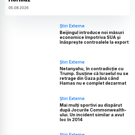
05
.
08
.
2026
Știri Externe
Beijingul introduce noi măsuri
economice împotriva SUA și
înăsprește controalele la export
Știri Externe
Netanyahu, în contradicție cu
Trump. Susține că Israelul nu se
retrage din Gaza până când
Hamas nu e complet dezarmat
Știri Externe
Mai mulți sportivi au dispărut
după Jocurile Commonwealth-
ului. Un incident similar a avut
loc în 2014
Știri Externe