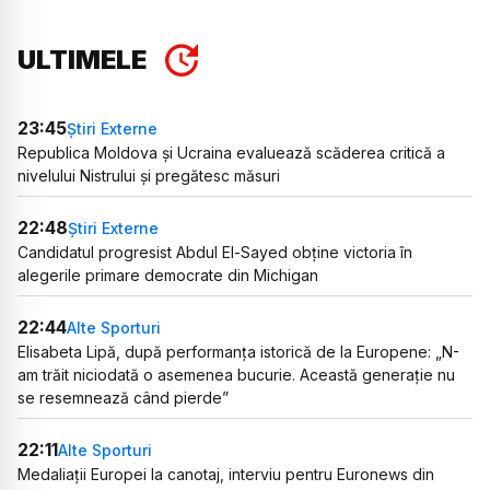
ULTIMELE
23:45
Știri Externe
Republica Moldova și Ucraina evaluează scăderea critică a
nivelului Nistrului și pregătesc măsuri
22:48
Știri Externe
Candidatul progresist Abdul El-Sayed obține victoria în
alegerile primare democrate din Michigan
22:44
Alte Sporturi
Elisabeta Lipă, după performanța istorică de la Europene: „N-
am trăit niciodată o asemenea bucurie. Această generație nu
se resemnează când pierde”
22:11
Alte Sporturi
Medaliații Europei la canotaj, interviu pentru Euronews din