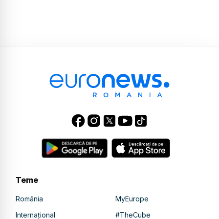
Teme
România
MyEurope
Internațional
#TheCube