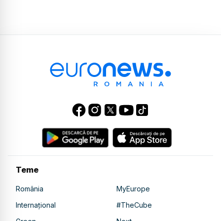
Teme
România
MyEurope
Internațional
#TheCube