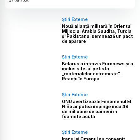
07
.
08
.
2026
Știri Externe
Nouă alianță militară în Orientul
Mijlociu. Arabia Saudită, Turcia
și Pakistanul semnează un pact
de apărare
Știri Externe
Belarus a interzis Euronews și a
inclus site-ul pe lista
„materialelor extremiste”.
Reacții în Europa
Știri Externe
ONU avertizează: Fenomenul El
Niño ar putea împinge încă 49
de milioane de oameni în
foamete acută
Știri Externe
Iranul și Omanul au convenit