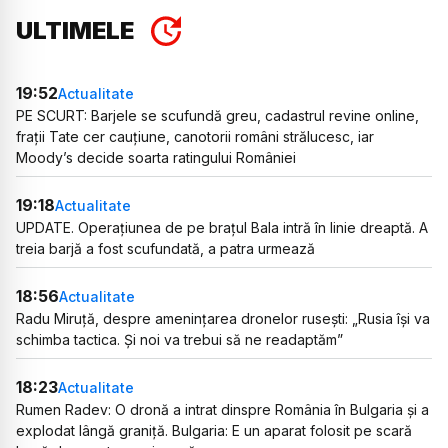
ULTIMELE
19:52
Actualitate
PE SCURT: Barjele se scufundă greu, cadastrul revine online,
frații Tate cer cauțiune, canotorii români strălucesc, iar
Moody’s decide soarta ratingului României
19:18
Actualitate
UPDATE. Operațiunea de pe brațul Bala intră în linie dreaptă. A
treia barjă a fost scufundată, a patra urmează
18:56
Actualitate
Radu Miruță, despre amenințarea dronelor rusești: „Rusia își va
schimba tactica. Și noi va trebui să ne readaptăm”
18:23
Actualitate
Rumen Radev: O dronă a intrat dinspre România în Bulgaria și a
explodat lângă graniță. Bulgaria: E un aparat folosit pe scară