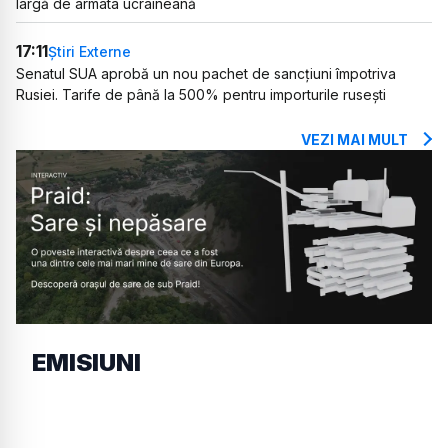
largă de armata ucraineană
17:11
Știri Externe
Senatul SUA aprobă un nou pachet de sancțiuni împotriva
Rusiei. Tarife de până la 500% pentru importurile rusești
VEZI MAI MULT
EMISIUNI