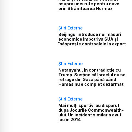
asupra unei rute pentru nave
prin Strâmtoarea Hormuz
Știri Externe
Beijingul introduce noi măsuri
economice împotriva SUA și
înăsprește controalele la export
Știri Externe
Netanyahu, în contradicție cu
Trump. Susține că Israelul nu se
retrage din Gaza până când
Hamas nu e complet dezarmat
Știri Externe
Mai mulți sportivi au dispărut
după Jocurile Commonwealth-
ului. Un incident similar a avut
loc în 2014