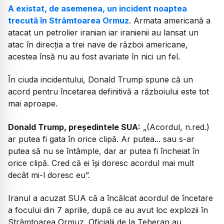
A existat, de asemenea, un incident noaptea
trecută în Strâmtoarea Ormuz
. Armata americană a
atacat un petrolier iranian iar iranienii au lansat un
atac în direcția a trei nave de război americane,
acestea însă nu au fost avariate în nici un fel.
În ciuda incidentului, Donald Trump spune că un
acord pentru încetarea definitivă a războiului este tot
mai aproape.
Donald Trump, președintele SUA:
„
(Acordul, n.red.)
ar putea fi gata în orice clipă. Ar putea... sau s-ar
putea să nu se întâmple, dar ar putea fi încheiat în
orice clipă. Cred că ei își doresc acordul mai mult
decât mi-l doresc eu”.
Iranul a acuzat SUA că a încălcat acordul de încetare
a focului din 7 aprilie, după ce au avut loc explozii în
Strâmtoarea Ormuz. Oficialii de la Teheran au