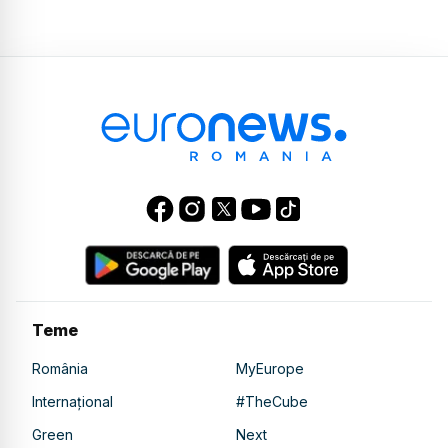
Teme
România
MyEurope
Internațional
#TheCube
Green
Next