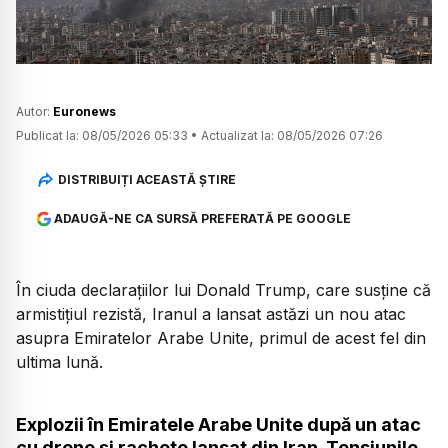
Autor:
Euronews
Publicat la:
08/05/2026 05:33
•
Actualizat la:
08/05/2026 07:26
DISTRIBUIȚI ACEASTĂ ȘTIRE
ADAUGĂ-NE CA SURSĂ PREFERATĂ PE GOOGLE
În ciuda declarațiilor lui Donald Trump, care susține că
armistițiul rezistă, Iranul a lansat astăzi un nou atac
asupra Emiratelor Arabe Unite, primul de acest fel din
ultima lună.
Explozii în Emiratele Arabe Unite după un atac
cu drone și rachete lansat din Iran. Tensiunile