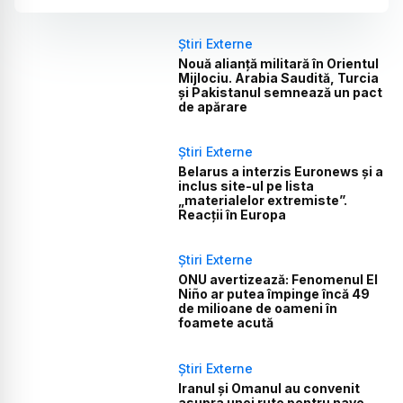
Știri Externe
Nouă alianță militară în Orientul
Mijlociu. Arabia Saudită, Turcia
și Pakistanul semnează un pact
de apărare
Știri Externe
Belarus a interzis Euronews și a
inclus site-ul pe lista
„materialelor extremiste”.
Reacții în Europa
Știri Externe
ONU avertizează: Fenomenul El
Niño ar putea împinge încă 49
de milioane de oameni în
foamete acută
Știri Externe
Iranul și Omanul au convenit
asupra unei rute pentru nave