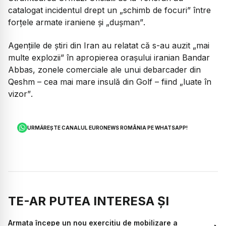
catalogat incidentul drept un
„schimb de focuri”
între
forțele armate iraniene și
„dușman”
.
Agențiile de știri din Iran au relatat că s-au auzit
„mai
multe explozii”
în apropierea orașului iranian Bandar
Abbas, zonele comerciale ale unui debarcader din
Qeshm – cea mai mare insulă din Golf – fiind
„luate în
vizor”
.
URMĂREȘTE CANALUL EURONEWS ROMÂNIA PE WHATSAPP!
TE-AR PUTEA INTERESA ȘI
Armata începe un nou exercițiu de mobilizare a