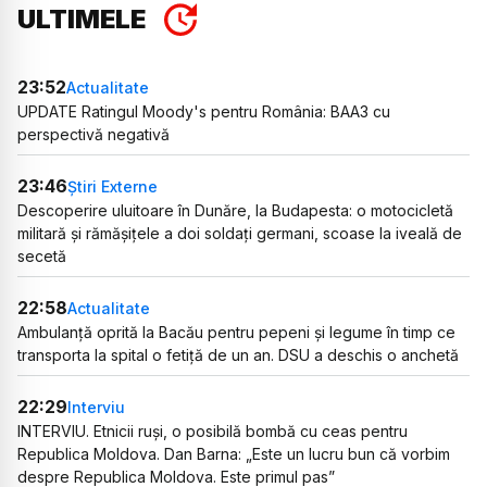
ULTIMELE
23:52
Actualitate
UPDATE Ratingul Moody's pentru România: BAA3 cu
perspectivă negativă
23:46
Știri Externe
Descoperire uluitoare în Dunăre, la Budapesta: o motocicletă
militară și rămășițele a doi soldați germani, scoase la iveală de
secetă
22:58
Actualitate
Ambulanță oprită la Bacău pentru pepeni și legume în timp ce
transporta la spital o fetiță de un an. DSU a deschis o anchetă
22:29
Interviu
INTERVIU. Etnicii ruși, o posibilă bombă cu ceas pentru
Republica Moldova. Dan Barna: „Este un lucru bun că vorbim
despre Republica Moldova. Este primul pas”