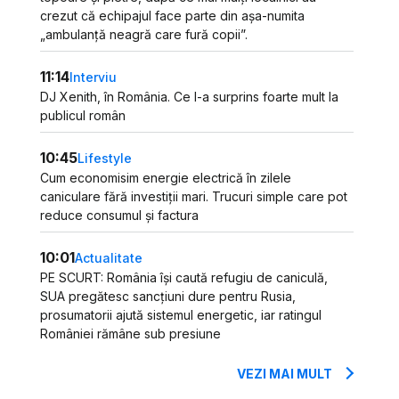
crezut că echipajul face parte din așa-numita
„ambulanță neagră care fură copii”.
11:14
Interviu
DJ Xenith, în România. Ce l-a surprins foarte mult la
publicul român
10:45
Lifestyle
Cum economisim energie electrică în zilele
caniculare fără investiții mari. Trucuri simple care pot
reduce consumul și factura
10:01
Actualitate
PE SCURT: România își caută refugiu de caniculă,
SUA pregătesc sancțiuni dure pentru Rusia,
prosumatorii ajută sistemul energetic, iar ratingul
României rămâne sub presiune
VEZI MAI MULT