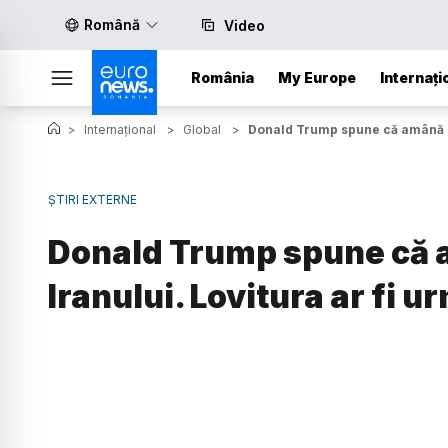
Română
Video
România
My Europe
Internați
>
Internațional
>
Global
>
Donald Trump spune că amână un
ȘTIRI EXTERNE
Donald Trump spune că 
Iranului. Lovitura ar fi u