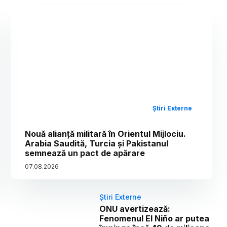
Știri Externe
Nouă alianță militară în Orientul Mijlociu.
Arabia Saudită, Turcia și Pakistanul
semnează un pact de apărare
07
.
08
.
2026
Știri Externe
ONU avertizează:
Fenomenul El Niño ar putea