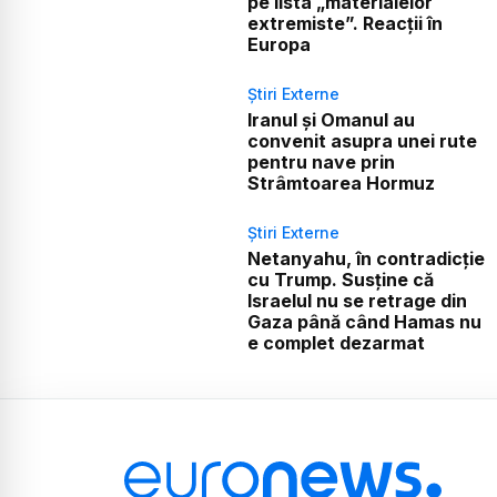
pe lista „materialelor
extremiste”. Reacții în
Europa
Știri Externe
Iranul și Omanul au
convenit asupra unei rute
pentru nave prin
Strâmtoarea Hormuz
Știri Externe
Netanyahu, în contradicție
cu Trump. Susține că
Israelul nu se retrage din
Gaza până când Hamas nu
e complet dezarmat