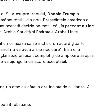
CA SURSĂ PREFERATĂ PE GOOGLE
 al SUA asupra Iranului,
Donald Trump
a
 amânat totul... din nou. Președintele american a
luat această decizie pe motiv că
„în prezent au loc
r, Arabia Saudită și Emiratele Arabe Unite.
mat că urmează să se încheie un acord
„foarte
ranul nu va avea arme nucleare”
. Însă el a
ă „lanseze un asalt complet și de amploare asupra
se va ajunge la un acord acceptabil.
 un atac cu câteva ore înainte de a-l lansa. A
 pe 28 februarie.