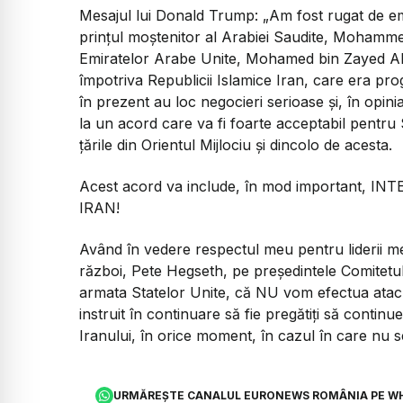
Mesajul lui Donald Trump:
„Am fost rugat de e
prințul moștenitor al Arabiei Saudite, Mohamme
Emiratelor Arabe Unite, Mohamed bin Zayed Al 
împotriva Republicii Islamice Iran, care era pro
în prezent au loc negocieri serioase și, în opinia l
la un acord care va fi foarte acceptabil pentru 
țările din Orientul Mijlociu și dincolo de acesta.
Acest acord va include, în mod important
IRAN!
Având în vedere respectul meu pentru liderii men
război, Pete Hegseth, pe președintele Comitetulu
armata Statelor Unite, că NU vom efectua atac
instruit în continuare să fie pregătiți să contin
Iranului, în orice moment, în cazul în care nu s
URMĂREȘTE CANALUL EURONEWS ROMÂNIA PE W