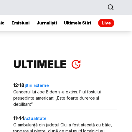
ic
Emisiuni
Jurnaliști
Ultimele Stiri
Live
ULTIMELE
12:18
Știri Externe
Cancerul lui Joe Biden s-a extins. Fiul fostului
președinte american: „Este foarte dureros și
debilitant”
11:44
Actualitate
O ambulanță din județul Cluj a fost atacată cu bâte,
topoare și pietre, după ce mai mulți localnici au