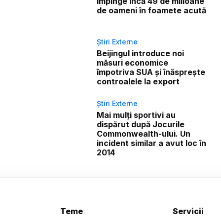
împinge încă 49 de milioane
de oameni în foamete acută
Știri Externe
Beijingul introduce noi
măsuri economice
împotriva SUA și înăsprește
controalele la export
Știri Externe
Mai mulți sportivi au
dispărut după Jocurile
Commonwealth-ului. Un
incident similar a avut loc în
2014
Teme
Servicii