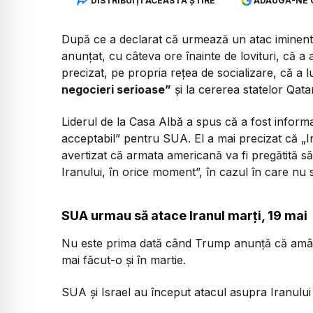
DISTRIBUIȚI ACEASTĂ ȘTIRE
ADAUGĂ-NE 
După ce a declarat că urmează un atac iminent
anunțat, cu câteva ore înainte de lovituri, că a
precizat, pe propria rețea de socializare, că a 
negocieri serioase”
și la cererea statelor Qata
Liderul de la Casa Albă a spus că a fost infor
acceptabil”
pentru SUA. El a mai precizat că
„I
avertizat că armata americană va fi pregătită s
Iranului, în orice moment”, în cazul în care nu 
SUA urmau să atace Iranul marți, 19 mai
Nu este prima dată când Trump anunță că amână
mai făcut-o și în martie.
SUA și Israel au început atacul asupra Iranului