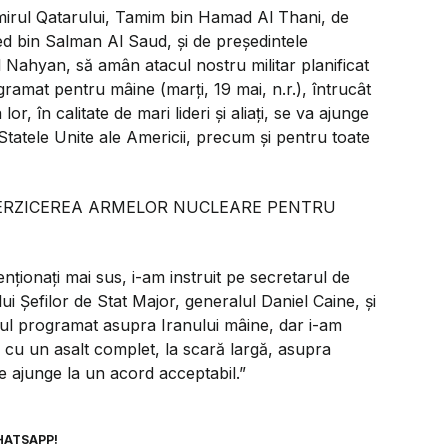
mirul Qatarului, Tamim bin Hamad Al Thani, de
d bin Salman Al Saud, și de președintele
Nahyan, să amân atacul nostru militar planificat
gramat pentru mâine (marți, 19 mai, n.r.), întrucât
or, în calitate de mari lideri și aliați, se va ajunge
Statele Unite ale Americii, precum și pentru toate
, INTERZICEREA ARMELOR NUCLEARE PENTRU
ționați mai sus, i-am instruit pe secretarul de
i Șefilor de Stat Major, generalul Daniel Caine, și
ul programat asupra Iranului mâine, dar i-am
ue cu un asalt complet, la scară largă, asupra
e ajunge la un acord acceptabil.”
HATSAPP!