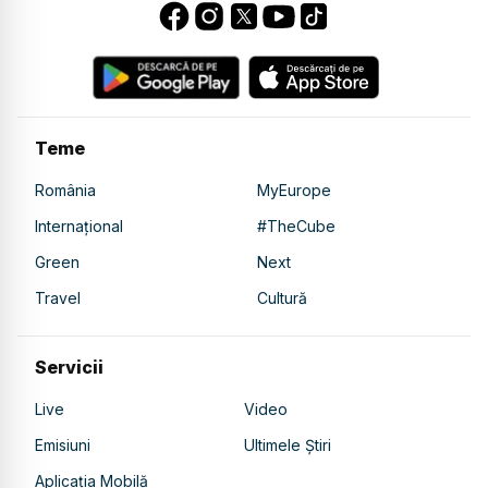
Teme
România
MyEurope
Internațional
#TheCube
Green
Next
Travel
Cultură
Servicii
Live
Video
Emisiuni
Ultimele Știri
Aplicația Mobilă