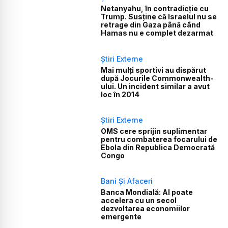
Netanyahu, în contradicție cu
Trump. Susține că Israelul nu se
retrage din Gaza până când
Hamas nu e complet dezarmat
Știri Externe
Mai mulți sportivi au dispărut
după Jocurile Commonwealth-
ului. Un incident similar a avut
loc în 2014
Știri Externe
OMS cere sprijin suplimentar
pentru combaterea focarului de
Ebola din Republica Democrată
Congo
Bani Și Afaceri
Banca Mondială: AI poate
accelera cu un secol
dezvoltarea economiilor
emergente