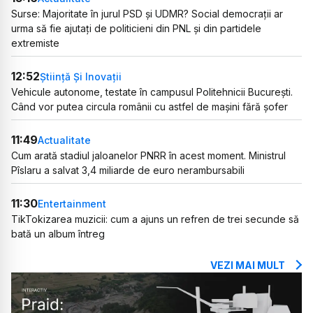
Surse: Majoritate în jurul PSD și UDMR? Social democrații ar
urma să fie ajutați de politicieni din PNL și din partidele
extremiste
12:52
Știință Și Inovații
Vehicule autonome, testate în campusul Politehnicii București.
Când vor putea circula românii cu astfel de mașini fără șofer
11:49
Actualitate
Cum arată stadiul jaloanelor PNRR în acest moment. Ministrul
Pîslaru a salvat 3,4 miliarde de euro nerambursabili
11:30
Entertainment
TikTokizarea muzicii: cum a ajuns un refren de trei secunde să
bată un album întreg
VEZI MAI MULT