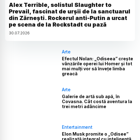
Alex Terrible, solistul Slaughter to
Prevail, fascinat de urșii de la sanctuarul
din Zărnești. Rockerul anti-Putin a urcat
pe scena de la Rockstadt cu pază
30
.
07
.
2026
Arte
Efectul Nolan: „Odiseea” crește
vânzările operei lui Homer și tot
mai mulți vor să învețe limba
greacă
Arte
Galerie de artă sub apă, în
Covasna. Cât costă aventura la
trei metri adâncime
Entertainment
Elon Musk promite o „Odisee”
realizată integral cu inteligență