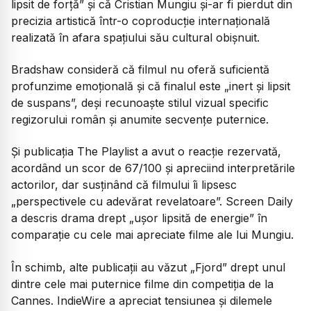
lipsit de forță” și că Cristian Mungiu și-ar fi pierdut din
precizia artistică într-o coproducție internațională
realizată în afara spațiului său cultural obișnuit.
Bradshaw consideră că filmul nu oferă suficientă
profunzime emoțională și că finalul este „inert și lipsit
de suspans”, deși recunoaște stilul vizual specific
regizorului român și anumite secvențe puternice.
Și publicația The Playlist a avut o reacție rezervată,
acordând un scor de 67/100 și apreciind interpretările
actorilor, dar susținând că filmului îi lipsesc
„perspectivele cu adevărat revelatoare”. Screen Daily
a descris drama drept „ușor lipsită de energie” în
comparație cu cele mai apreciate filme ale lui Mungiu.
În schimb, alte publicații au văzut „Fjord” drept unul
dintre cele mai puternice filme din competiția de la
Cannes. IndieWire a apreciat tensiunea și dilemele