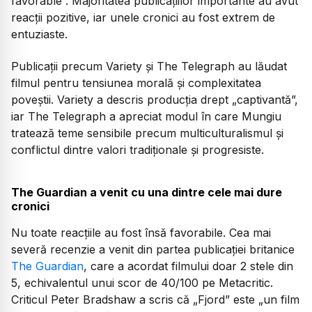
favorable”. Majoritatea publicațiilor importante au avut
reacții pozitive, iar unele cronici au fost extrem de
entuziaste.
Publicații precum Variety și The Telegraph au lăudat
filmul pentru tensiunea morală și complexitatea
poveștii. Variety a descris producția drept „captivantă”,
iar The Telegraph a apreciat modul în care Mungiu
tratează teme sensibile precum multiculturalismul și
conflictul dintre valori tradiționale și progresiste.
The Guardian a venit cu una dintre cele mai dure
cronici
Nu toate reacțiile au fost însă favorabile. Cea mai
severă recenzie a venit din partea publicației britanice
The Guardian
, care a acordat filmului doar 2 stele din
5, echivalentul unui scor de 40/100 pe Metacritic.
Criticul Peter Bradshaw a scris că „Fjord” este „un film