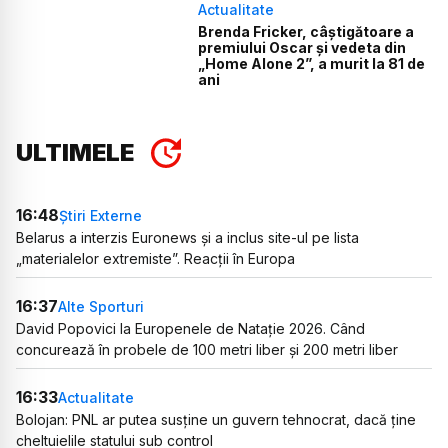
Actualitate
Brenda Fricker, câștigătoare a
premiului Oscar și vedeta din
„Home Alone 2”, a murit la 81 de
ani
ULTIMELE
16:48
Știri Externe
Belarus a interzis Euronews și a inclus site-ul pe lista
„materialelor extremiste”. Reacții în Europa
16:37
Alte Sporturi
David Popovici la Europenele de Natație 2026. Când
concurează în probele de 100 metri liber și 200 metri liber
16:33
Actualitate
Bolojan: PNL ar putea susține un guvern tehnocrat, dacă ține
cheltuielile statului sub control