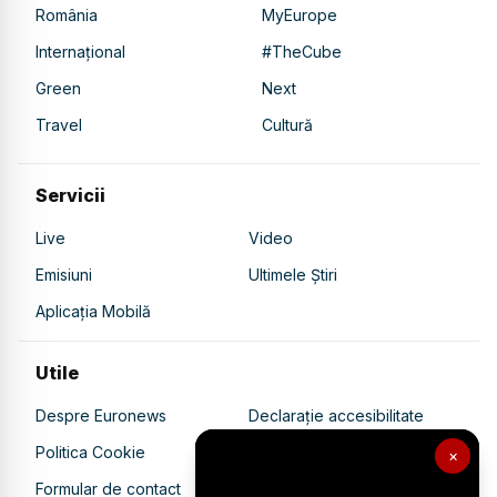
România
MyEurope
Internațional
#TheCube
Green
Next
Travel
Cultură
Servicii
Live
Video
Emisiuni
Ultimele Știri
Aplicația Mobilă
Utile
Despre Euronews
Declarație accesibilitate
Politica Cookie
Politica de confidențialitate
×
Formular de contact
Transparență în utilizarea AI