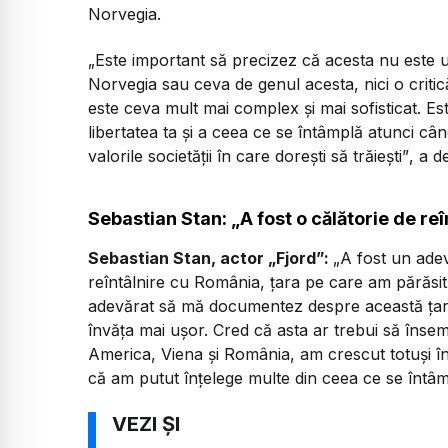
Norvegia.
„Este important să precizez că acesta nu este u
Norvegia sau ceva de genul acesta, nici o critic
este ceva mult mai complex și mai sofisticat. Este
libertatea ta și a ceea ce se întâmplă atunci câ
valorile societății în care dorești să trăiești”
, a d
Sebastian Stan: „A fost o călătorie de re
Sebastian Stan, actor „Fjord”:
„A fost un adev
reîntâlnire cu România, țara pe care am părăsi
adevărat să mă documentez despre această țară 
învăța mai ușor. Cred că asta ar trebui să însem
America, Viena și România, am crescut totuși în
că am putut înțelege multe din ceea ce se întâm