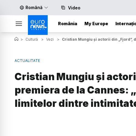
Română
Video
România
My Europe
Internați
>
Cultură
>
Vezi
>
Cristian Mungiu și actorii din „Fjord”, 
ACTUALITATE
Cristian Mungiu și actori
premiera de la Cannes: „
limitelor dintre intimitat