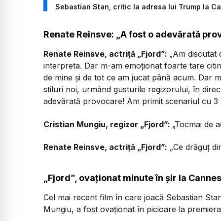
Sebastian Stan, critic la adresa lui Trump la Ca
Renate Reinsve: „A fost o adevărată pr
Renate Reinsve, actriță „Fjord”:
„Am discutat d
interpreta. Dar m-am emoționat foarte tare citind 
de mine și de tot ce am jucat până acum. Dar m
stiluri noi, urmând gusturile regizorului, în di
adevărată provocare! Am primit scenariul cu 3 zi
Cristian Mungiu, regizor „Fjord”:
„Tocmai de a
Renate Reinsve, actriță „Fjord”:
„Ce drăguț di
„Fjord”, ovaționat minute în șir la Canne
Cel mai recent film în care joacă Sebastian Stan
Mungiu, a fost ovaționat în picioare la premier