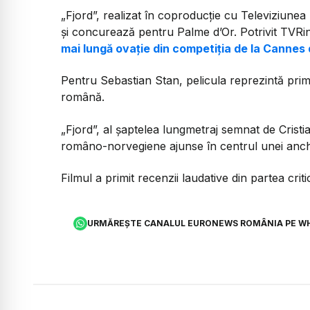
„Fjord”, realizat în coproducție cu Televiziun
și concurează pentru Palme d’Or. Potrivit TVRi
mai lungă ovație din competiția de la Cannes 
Pentru Sebastian Stan, pelicula reprezintă prim
română.
„Fjord”, al șaptelea lungmetraj semnat de Crist
româno-norvegiene ajunse în centrul unei anch
Filmul a primit recenzii laudative din partea critic
URMĂREȘTE CANALUL EURONEWS ROMÂNIA PE W