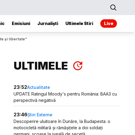
ic
Emisiuni
Jurnaliști
Ultimele Stiri
Live
e și libertate”
ULTIMELE
23:52
Actualitate
UPDATE Ratingul Moody's pentru România: BAA3 cu
perspectivă negativă
23:46
Știri Externe
Descoperire uluitoare în Dunăre, la Budapesta: o
motocicletă militară și rămășițele a doi soldați
germani, scoase la iveală de secetă