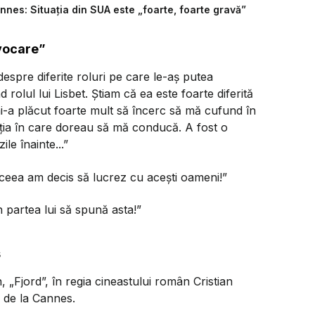
nnes: Situația din SUA este „foarte, foarte gravă”
ovocare”
espre diferite roluri pe care le-aș putea
rolul lui Lisbet. Știam că ea este foarte diferită
i-a plăcut foarte mult să încerc să mă cufund în
recția în care doreau să mă conducă. A fost o
le înainte...”
ceea am decis să lucrez cu acești oameni!”
n partea lui să spună asta!”
s
, „Fjord”, în regia cineastului român Cristian
a de la Cannes.