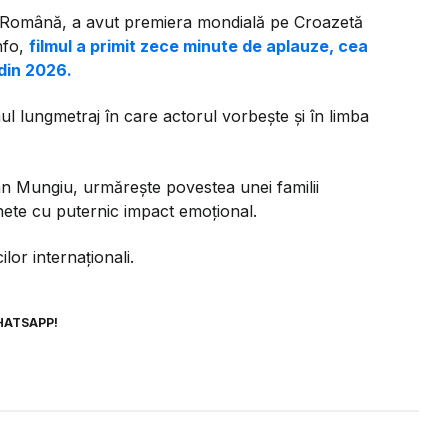
ea Română, a avut premiera mondială pe Croazetă
nfo,
filmul a primit zece minute de aplauze, cea
din 2026.
ul lungmetraj în care actorul vorbește și în limba
ian Mungiu, urmărește povestea unei familii
ete cu puternic impact emoțional.
ilor internaționali.
HATSAPP!