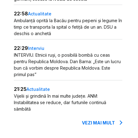
22:58
Actualitate
Ambulanță oprită la Bacău pentru pepeni și legume în
timp ce transporta la spital o fetiță de un an. DSU a
deschis o anchetă
22:29
Interviu
INTERVIU. Etnicii ruși, o posibilă bombă cu ceas
pentru Republica Moldova. Dan Barna: „Este un lucru
bun că vorbim despre Republica Moldova. Este
primul pas”
21:25
Actualitate
Vijelii și grindină în mai multe județe. ANM:
Instabilitatea se reduce, dar furtunile continuă
sâmbătă
VEZI MAI MULT