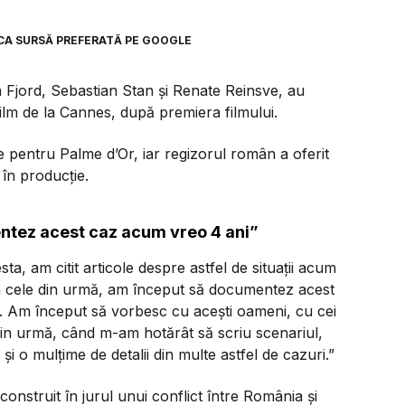
CA SURSĂ PREFERATĂ PE GOOGLE
in Fjord, Sebastian Stan și Renate Reinsve, au
Film de la Cannes, după premiera filmului.
e pentru Palme d’Or, iar regizorul român a oferit
în producție.
ntez acest caz acum vreo 4 ani”
sta, am citit articole despre astfel de situații acum
 în cele din urmă, am început să documentez acest
. Am început să vorbesc cu acești oameni, cu cei
le din urmă, când m-am hotărât să scriu scenariul,
i o mulțime de detalii din multe astfel de cazuri.”
construit în jurul unui conflict între România și