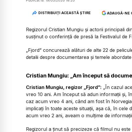
Publicat la:
19/05/2026 18:20
DISTRIBUIȚI ACEASTĂ ȘTIRE
ADAUGĂ-NE 
Regizorul Cristian Mungiu și actorii principali d
susținut o conferință de presă la Festivalul de 
„Fjord” concurează alături de alte 22 de pelicul
detalii despre documentarea și temele abordate 
Cristian Mungiu: „Am început să docume
Cristian Mungiu, regizor „Fjord”:
„În cazul ace
vreo 10 ani. Am început să adun informații și,
caz acum vreo 4 ani, când am fost în Norvegia
implicați în toate aceste situații, așa că, în ce
acum vreo 2 ani, aveam o mulțime de informații ș
Regizorul a ținut să precizeze că filmul nu este 