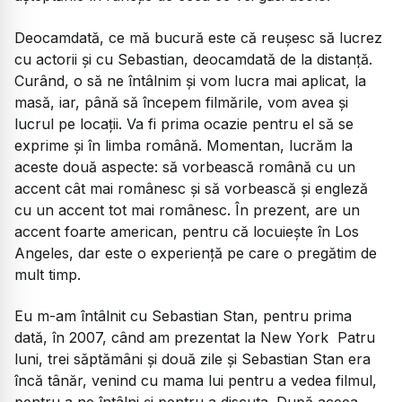
Deocamdată, ce mă bucură este că reușesc să lucrez
cu actorii și cu Sebastian, deocamdată de la distanță.
Curând, o să ne întâlnim și vom lucra mai aplicat, la
masă, iar, până să începem filmările, vom avea și
lucrul pe locații. Va fi prima ocazie pentru el să se
exprime și în limba română. Momentan, lucrăm la
aceste două aspecte: să vorbească română cu un
accent cât mai românesc și să vorbească și engleză
cu un accent tot mai românesc. În prezent, are un
accent foarte american, pentru că locuiește în Los
Angeles, dar este o experiență pe care o pregătim de
mult timp.
Eu m-am întâlnit cu Sebastian Stan, pentru prima
dată, în 2007, când am prezentat la New York
Patru
luni, trei săptămâni și două zile
și Sebastian Stan era
încă tânăr, venind cu mama lui pentru a vedea filmul,
pentru a ne întâlni și pentru a discuta. După aceea,