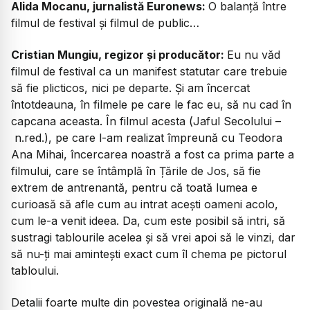
Alida Mocanu, jurnalistă Euronews:
O balanță între
filmul de festival și filmul de public…
Cristian Mungiu, regizor și producător:
Eu nu văd
filmul de festival ca un manifest statutar care trebuie
să fie plicticos, nici pe departe. Și am încercat
întotdeauna, în filmele pe care le fac eu, să nu cad în
capcana aceasta. În filmul acesta (
Jaful Secolului –
n.red.), pe care l-am realizat împreună cu Teodora
Ana Mihai, încercarea noastră a fost ca prima parte a
filmului, care se întâmplă în Țările de Jos, să fie
extrem de antrenantă, pentru că toată lumea e
curioasă să afle cum au intrat acești oameni acolo,
cum le-a venit ideea. Da, cum este posibil să intri, să
sustragi tablourile acelea și să vrei apoi să le vinzi, dar
să nu-ți mai amintești exact cum îl chema pe pictorul
tabloului.
Detalii foarte multe din povestea originală ne-au