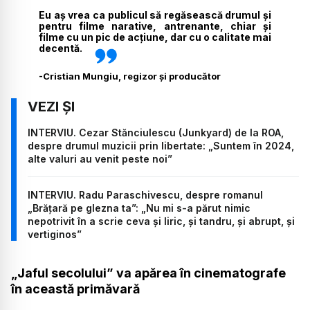
Eu aș vrea ca publicul să regăsească drumul și
pentru filme narative, antrenante, chiar și
filme cu un pic de acțiune, dar cu o calitate mai
decentă.
-
Cristian Mungiu, regizor și producător
INTERVIU. Cezar Stănciulescu (Junkyard) de la ROA,
despre drumul muzicii prin libertate: „Suntem în 2024,
alte valuri au venit peste noi”
INTERVIU. Radu Paraschivescu, despre romanul
„Brățară pe glezna ta”: „Nu mi s-a părut nimic
nepotrivit în a scrie ceva și liric, și tandru, și abrupt, și
vertiginos”
„Jaful secolului” va apărea în cinematografe
în această primăvară