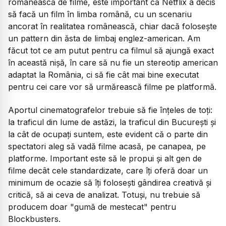
românească de filme, este important că Netflix a decis
să facă un film în limba română, cu un scenariu
ancorat în realitatea românească, chiar dacă folosește
un
pattern
din ăsta de limbaj englez-american. Am
făcut tot ce am putut pentru ca filmul să ajungă exact
în această nișă, în care să nu fie un stereotip american
adaptat la România, ci să fie cât mai bine executat
pentru cei care vor să urmărească filme pe platformă.
Aportul cinematografelor trebuie să fie înțeles de toți:
la traficul din lume de astăzi, la traficul din București și
la cât de ocupați suntem, este evident că o parte din
spectatori aleg să vadă filme acasă, pe canapea, pe
platforme. Important este să le propui și alt gen de
filme decât cele standardizate, care îți oferă doar un
minimum de ocazie să îți folosești gândirea creativă și
critică, să ai ceva de analizat. Totuși, nu trebuie să
producem doar "gumă de mestecat" pentru
Blockbusters.