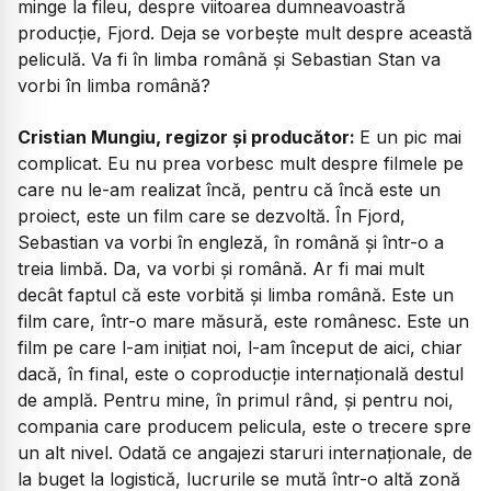
minge la fileu, despre viitoarea dumneavoastră
producție,
Fjord
. Deja se vorbește mult despre această
peliculă. Va fi în limba română și Sebastian Stan va
vorbi în limba română?
Cristian Mungiu, regizor și producător:
E un pic mai
complicat. Eu nu prea vorbesc mult despre filmele pe
care nu le-am realizat încă, pentru că încă este un
proiect, este un film care se dezvoltă. În
Fjord
,
Sebastian va vorbi în engleză, în română și într-o a
treia limbă. Da, va vorbi și română. Ar fi mai mult
decât faptul că este vorbită și limba română. Este un
film care, într-o mare măsură, este românesc. Este un
film pe care l-am inițiat noi, l-am început de aici, chiar
dacă, în final, este o coproducție internațională destul
de amplă. Pentru mine, în primul rând, și pentru noi,
compania care producem pelicula, este o trecere spre
un alt nivel. Odată ce angajezi staruri internaționale, de
la buget la logistică, lucrurile se mută într-o altă zonă