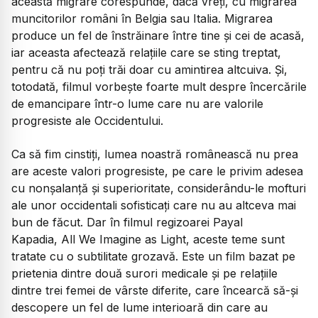
această migrare corespunde, dacă vreți, cu migrarea
muncitorilor români în Belgia sau Italia. Migrarea
produce un fel de înstrăinare între tine și cei de acasă,
iar aceasta afectează relațiile care se sting treptat,
pentru că nu poți trăi doar cu amintirea altcuiva. Și,
totodată, filmul vorbește foarte mult despre încercările
de emancipare într-o lume care nu are valorile
progresiste ale Occidentului.
Ca să fim cinstiți, lumea noastră românească nu prea
are aceste valori progresiste, pe care le privim adesea
cu nonșalanță și superioritate, considerându-le mofturi
ale unor occidentali sofisticați care nu au altceva mai
bun de făcut. Dar în filmul regizoarei Payal
Kapadia,
All We Imagine as Light,
aceste teme sunt
tratate cu o subtilitate grozavă. Este un film bazat pe
prietenia dintre două surori medicale și pe relațiile
dintre trei femei de vârste diferite, care încearcă să-și
descopere un fel de lume interioară din care au