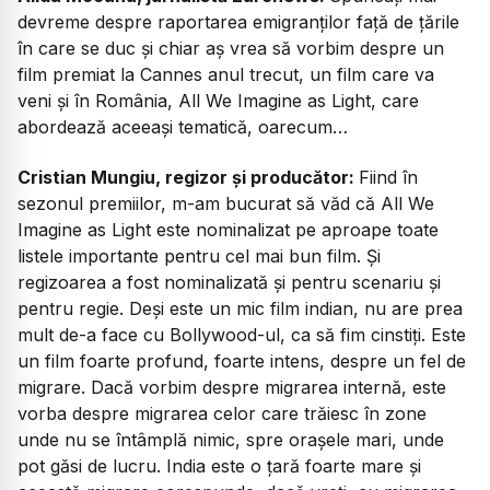
devreme despre raportarea emigranților față de țările
în care se duc și chiar aș vrea să vorbim despre un
film premiat la Cannes anul trecut, un film care va
veni și în România,
All We Imagine as Light,
care
abordează aceeași tematică, oarecum…
Cristian Mungiu, regizor și producător:
Fiind în
sezonul premiilor, m-am bucurat să văd că
All We
Imagine as Light
este nominalizat pe aproape toate
listele importante pentru cel mai bun film. Și
regizoarea a fost nominalizată și pentru scenariu și
pentru regie. Deși este un mic film indian, nu are prea
mult de-a face cu Bollywood-ul, ca să fim cinstiți. Este
un film foarte profund, foarte intens, despre un fel de
migrare. Dacă vorbim despre migrarea internă, este
vorba despre migrarea celor care trăiesc în zone
unde nu se întâmplă nimic, spre orașele mari, unde
pot găsi de lucru. India este o țară foarte mare și