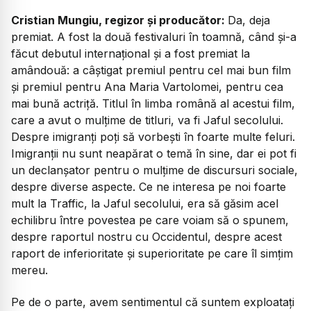
Cristian Mungiu, regizor și producător:
Da, deja
premiat. A fost la două festivaluri în toamnă, când și-a
făcut debutul internațional și a fost premiat la
amândouă: a câștigat premiul pentru cel mai bun film
și premiul pentru Ana Maria Vartolomei, pentru cea
mai bună actriță. Titlul în limba română al acestui film,
care a avut o mulțime de titluri, va fi
Jaful secolului
.
Despre imigranți poți să vorbești în foarte multe feluri.
Imigranții nu sunt neapărat o temă în sine, dar ei pot fi
un declanșator pentru o mulțime de discursuri sociale,
despre diverse aspecte. Ce ne interesa pe noi foarte
mult la
Traffic
, la
Jaful secolului
, era să găsim acel
echilibru între povestea pe care voiam să o spunem,
despre raportul nostru cu Occidentul, despre acest
raport de inferioritate și superioritate pe care îl simțim
mereu.
Pe de o parte, avem sentimentul că suntem exploatați