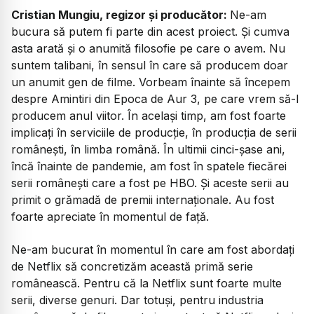
Cristian Mungiu, regizor și producător:
Ne-am
bucura să putem fi parte din acest proiect. Și cumva
asta arată și o anumită filosofie pe care o avem. Nu
suntem talibani, în sensul în care să producem doar
un anumit gen de filme. Vorbeam înainte să începem
despre
Amintiri din Epoca de Aur
3,
pe care vrem să-l
producem anul viitor. În același timp, am fost foarte
implicați în serviciile de producție, în producția de serii
românești, în limba română. În ultimii cinci-șase ani,
încă înainte de pandemie, am fost în spatele fiecărei
serii românești care a fost pe HBO. Și aceste serii au
primit o grămadă de premii internaționale. Au fost
foarte apreciate în momentul de față.
Ne-am bucurat în momentul în care am fost abordați
de Netflix să concretizăm această primă serie
românească. Pentru că la Netflix sunt foarte multe
serii, diverse genuri. Dar totuși, pentru industria