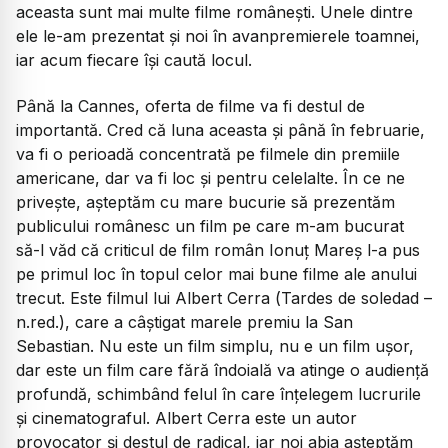
aceasta sunt mai multe filme românești. Unele dintre
ele le-am prezentat și noi în avanpremierele toamnei,
iar acum fiecare își caută locul.
Până la Cannes, oferta de filme va fi destul de
importantă. Cred că luna aceasta și până în februarie,
va fi o perioadă concentrată pe filmele din premiile
americane, dar va fi loc și pentru celelalte. În ce ne
privește, așteptăm cu mare bucurie să prezentăm
publicului românesc un film pe care m-am bucurat
să-l văd că criticul de film român Ionuț Mareș l-a pus
pe primul loc în topul celor mai bune filme ale anului
trecut. Este filmul lui Albert Cerra (
Tardes de soledad
–
n.red.), care a câștigat marele premiu la San
Sebastian. Nu este un film simplu, nu e un film ușor,
dar este un film care fără îndoială va atinge o audiență
profundă, schimbând felul în care înțelegem lucrurile
și cinematograful. Albert Cerra este un autor
provocator și destul de radical, iar noi abia așteptăm