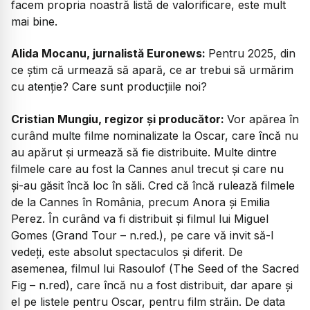
facem propria noastră listă de valorificare, este mult
mai bine.
Alida Mocanu, jurnalistă Euronews:
Pentru 2025, din
ce știm că urmează să apară, ce ar trebui să urmărim
cu atenție? Care sunt producțiile noi?
Cristian Mungiu, regizor și producător:
Vor apărea în
curând multe filme nominalizate la Oscar, care încă nu
au apărut și urmează să fie distribuite. Multe dintre
filmele care au fost la Cannes anul trecut și care nu
și-au găsit încă loc în săli. Cred că încă rulează filmele
de la Cannes în România, precum
Anora
și
Emilia
Perez
. În curând va fi distribuit și filmul lui Miguel
Gomes (
Grand Tour
– n.red.), pe care vă invit să-l
vedeți, este absolut spectaculos și diferit. De
asemenea, filmul lui Rasoulof (
The Seed of the Sacred
Fig
– n.red), care încă nu a fost distribuit, dar apare și
el pe listele pentru Oscar, pentru film străin. De data