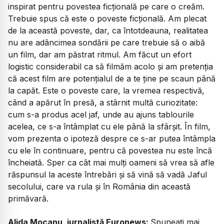
inspirat pentru povestea ficțională pe care o creăm.
Trebuie spus că este o poveste ficțională. Am plecat
de la această poveste, dar, ca întotdeauna, realitatea
nu are adâncimea sondării pe care trebuie să o aibă
un film, dar am păstrat ritmul. Am făcut un efort
logistic considerabil ca să filmăm acolo și am pretenția
că acest film are potențialul de a te ține pe scaun până
la capăt. Este o poveste care, la vremea respectivă,
când a apărut în presă, a stârnit multă curiozitate:
cum s-a produs acel jaf, unde au ajuns tablourile
acelea, ce s-a întâmplat cu ele până la sfârșit. În film,
vom prezenta o ipoteză despre ce s-ar putea întâmpla
cu ele în continuare, pentru că povestea nu este încă
încheiată. Sper ca cât mai mulți oameni să vrea să afle
răspunsul la aceste întrebări și să vină să vadă
Jaful
secolului
, care va rula și în România din această
primăvară.
Alida Mocanu, jurnalistă Euronews:
Spuneați mai