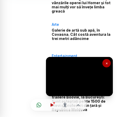
vânzările operei lui Homer și tot
mai mulți vor să învețe limba
greacă
Arte
Galerie de artă sub apă, în
Covasna. Cât costă aventura la
trei metri adâncime
Entertainment
Elon Musk promite o „Odisee”
×
realizată integral cu inteligență
artificială, după succesul
filmului lui Christopher Nolan
Parteneriate
Festivalul internațional de book-
trailere Boovie, la București:
Sunt așteptați peste 1500 de
elevi și profesori din țară și
Republica Moldova