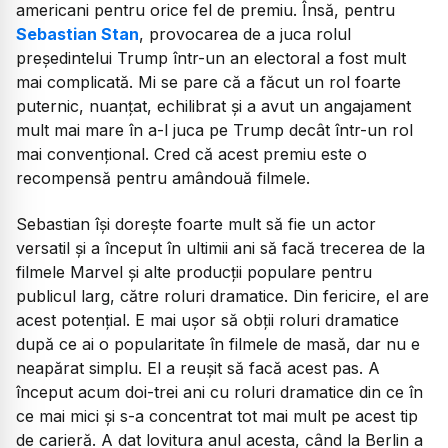
americani pentru orice fel de premiu. Însă, pentru
Sebastian Stan
, provocarea de a juca rolul
președintelui Trump într-un an electoral a fost mult
mai complicată. Mi se pare că a făcut un rol foarte
puternic, nuanțat, echilibrat și a avut un angajament
mult mai mare în a-l juca pe Trump decât într-un rol
mai convențional. Cred că acest premiu este o
recompensă pentru amândouă filmele.
Sebastian își dorește foarte mult să fie un actor
versatil și a început în ultimii ani să facă trecerea de la
filmele Marvel și alte producții populare pentru
publicul larg, către roluri dramatice. Din fericire, el are
acest potențial. E mai ușor să obții roluri dramatice
după ce ai o popularitate în filmele de masă, dar nu e
neapărat simplu. El a reușit să facă acest pas. A
început acum doi-trei ani cu roluri dramatice din ce în
ce mai mici și s-a concentrat tot mai mult pe acest tip
de carieră. A dat lovitura anul acesta, când la Berlin a