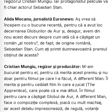
regizorul Cristian Mungiu. Iar protagonistul peliculei va
fi chiar actorul Sebastian Stan.
Alida Mocanu, jurnalistă Euronews:
Aș vrea să
începem cu o bucurie recentă, pentru că a avut loc
decernarea Globurilor de Aur și, desigur, avem din
nou acest discurs despre cum iată că a câștigat un
român „al nostru”, de fapt, de origine română,
Sebastian Stan. Cum ați primit dumneavoastră premiul
obținut de acesta?
Cristian Mungiu, regizor și producător:
M-am
bucurat pentru el, pentru că merita acest premiu și nu
doar pentru filmul pe care l-a făcut,
A different Man
. Îl
merita și pentru celălalt film în care a jucat (
The
Apprentice)
, care poate că e mai dificil. În filmul
pentru care a câștigat Globul de Aur,
A different Man
,
face o compoziție complexă, joacă cu mult machiaj,
iar acest detaliu impresionează, de regulă, votanții