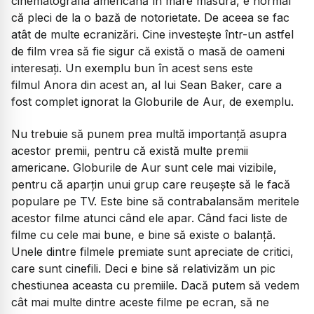
cinematografia americană în mare măsură, e normal
că pleci de la o bază de notorietate. De aceea se fac
atât de multe ecranizări. Cine investește într-un astfel
de film vrea să fie sigur că există o masă de oameni
interesați. Un exemplu bun în acest sens este
filmul
Anora
din acest an, al lui Sean Baker, care a
fost complet ignorat la Globurile de Aur, de exemplu.
Nu trebuie să punem prea multă importanță asupra
acestor premii, pentru că există multe premii
americane. Globurile de Aur sunt cele mai vizibile,
pentru că aparțin unui grup care reușește să le facă
populare pe TV. Este bine să contrabalansăm meritele
acestor filme atunci când ele apar. Când faci liste de
filme cu cele mai bune, e bine să existe o balanță.
Unele dintre filmele premiate sunt apreciate de critici,
care sunt cinefili. Deci e bine să relativizăm un pic
chestiunea aceasta cu premiile. Dacă putem să vedem
cât mai multe dintre aceste filme pe ecran, să ne