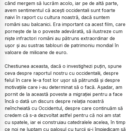
când mergem să lucrăm acolo, iar pe de altă parte,
avem sentimentul că acești occidentali sunt foarte
naivi în raport cu cultura noastră, dacă suntem
români sau balcanici. Era important ca acest film, care
pornește de la o poveste adevărată, să ilustreze cum
niște infractori români au pătruns extraordinar de
ușor și au sustras tablouri de patrimoniu mondial în
valoare de milioane de euro.
Chestiunea aceasta, dacă o investighezi puțin, spune
ceva despre raportul nostru cu occidentalii, despre
felul în care le-a fost lor ușor să pătrundă și despre
motivațiile care i-au determinat să o facă. Așadar, am
pornit de la această poveste a migrației pentru a face
încă o dată un discurs despre relația noastră
neîncheiată cu Occidentul, despre care continuăm să
credem că s-a dezvoltat astfel pentru că noi am stat
cu spatele, iar ei construiau catedralele acelea, în timp
ce noi ne luptam cu paloșul cu turcii și-i împiedicam să