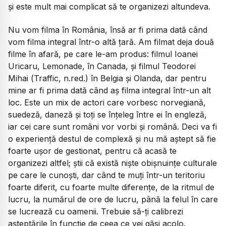
și este mult mai complicat să te organizezi altundeva.
Nu vom filma în România, însă ar fi prima dată când
vom filma integral într-o altă țară. Am filmat deja două
filme în afară, pe care le-am produs: filmul Ioanei
Uricaru,
Lemonade
, în Canada, și filmul Teodorei
Mihai (
Traffic,
n.red.) în Belgia și Olanda, dar pentru
mine ar fi prima dată când aș filma integral într-un alt
loc. Este un mix de actori care vorbesc norvegiană,
suedeză, daneză și toți se înțeleg între ei în engleză,
iar cei care sunt români vor vorbi și română. Deci va fi
o experiență destul de complexă și nu mă aștept să fie
foarte ușor de gestionat, pentru că acasă te
organizezi altfel; știi că există niște obișnuințe culturale
pe care le cunoști, dar când te muți într-un teritoriu
foarte diferit, cu foarte multe diferențe, de la ritmul de
lucru, la numărul de ore de lucru, până la felul în care
se lucrează cu oamenii. Trebuie să-ți calibrezi
așteptările în funcție de ceea ce vei găsi acolo.