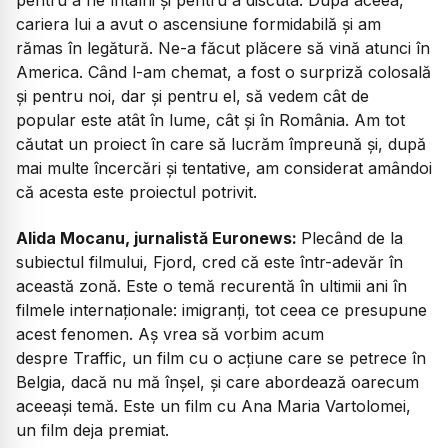
cariera lui a avut o ascensiune formidabilă și am
rămas în legătură. Ne-a făcut plăcere să vină atunci în
America. Când l-am chemat, a fost o surpriză colosală
și pentru noi, dar și pentru el, să vedem cât de
popular este atât în lume, cât și în România. Am tot
căutat un proiect în care să lucrăm împreună și, după
mai multe încercări și tentative, am considerat amândoi
că acesta este proiectul potrivit.
Alida Mocanu, jurnalistă Euronews:
Plecând de la
subiectul filmului,
Fjord
, cred că este într-adevăr în
această zonă. Este o temă recurentă în ultimii ani în
filmele internaționale: imigranți, tot ceea ce presupune
acest fenomen. Aș vrea să vorbim acum
despre
Traffic
, un film cu o acțiune care se petrece în
Belgia, dacă nu mă înșel, și care abordează oarecum
aceeași temă. Este un film cu Ana Maria Vartolomei,
un film deja premiat.