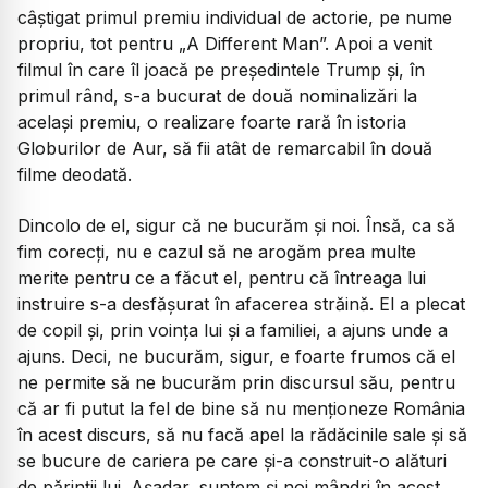
câștigat primul premiu individual de actorie, pe nume
propriu, tot pentru „
A Different Man
”. Apoi a venit
filmul în care îl joacă pe președintele Trump și, în
primul rând, s-a bucurat de două nominalizări la
același premiu, o realizare foarte rară în istoria
Globurilor de Aur, să fii atât de remarcabil în două
filme deodată.
Dincolo de el, sigur că ne bucurăm și noi. Însă, ca să
fim corecți, nu e cazul să ne arogăm prea multe
merite pentru ce a făcut el, pentru că întreaga lui
instruire s-a desfășurat în afacerea străină. El a plecat
de copil și, prin voința lui și a familiei, a ajuns unde a
ajuns. Deci, ne bucurăm, sigur, e foarte frumos că el
ne permite să ne bucurăm prin discursul său, pentru
că ar fi putut la fel de bine să nu menționeze România
în acest discurs, să nu facă apel la rădăcinile sale și să
se bucure de cariera pe care și-a construit-o alături
de părinții lui. Așadar, suntem și noi mândri în acest