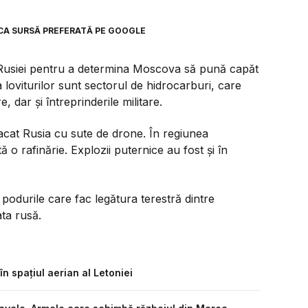
CA SURSĂ PREFERATĂ PE GOOGLE
ra Rusiei pentru a determina Moscova să pună capăt
 loviturilor sunt sectorul de hidrocarburi, care
 dar și întreprinderile militare.
cat Rusia cu sute de drone. În regiunea
 o rafinărie. Explozii puternice au fost și în
durile care fac legătura terestră dintre
ta rusă.
n spațiul aerian al Letoniei