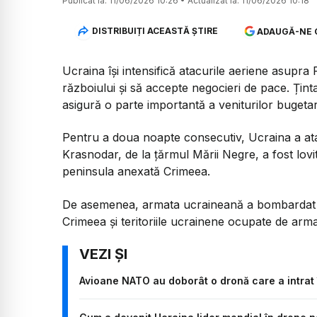
Publicat la:
11/06/2026 10:26
•
Actualizat la:
11/06/2026 10:18
DISTRIBUIȚI ACEASTĂ ȘTIRE
ADAUGĂ-NE 
Ucraina își intensifică atacurile aeriene asup
războiului și să accepte negocieri de pace. Ținta
asigură o parte importantă a veniturilor bugetare,
Pentru a doua noapte consecutiv, Ucraina a ata
Krasnodar, de la țărmul Mării Negre, a fost lovită
peninsula anexată Crimeea.
De asemenea, armata ucraineană a bombardat po
Crimeea și teritoriile ucrainene ocupate de arma
Avioane NATO au doborât o dronă care a intrat î