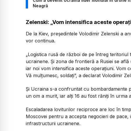
Cum a devenit Ucraina lider mondial în drone 
Neagră
Zelenski: „Vom intensifica aceste operaț
De la Kiev, președintele Volodimir Zelenski a anu
vor continua.
„Logistica rusă de război de pe întreg teritori
ucrainene. Și zona de frontieră a Rusiei se află
iar noi vom intensifica aceste operațiuni. Vom co
Vă mulțumesc, soldați”, a declarat Volodimir Zel
Și Ucraina s-a confruntat cu bombardamente pe
un om a murit, iar alți 16 au fost răniți în urma
Escaladarea loviturilor reciproce are loc în ti
Moscovei pentru a accepta negocieri de pace, i
infrastructurii ucrainene.