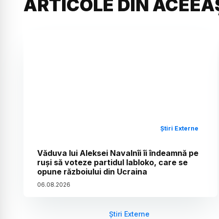
ARTICOLE DIN ACEEA
Știri Externe
Văduva lui Aleksei Navalnîi îi îndeamnă pe
ruși să voteze partidul Iabloko, care se
opune războiului din Ucraina
06
.
08
.
2026
Știri Externe