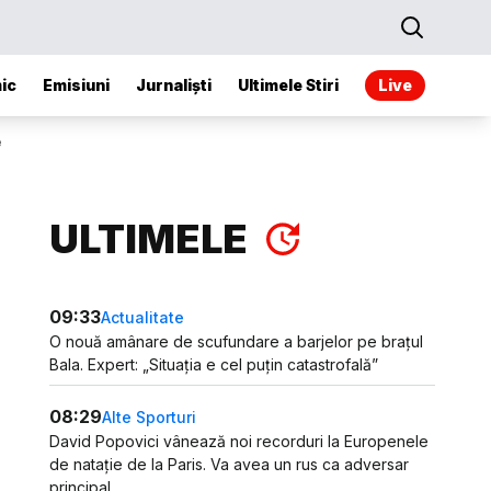
ic
Emisiuni
Jurnaliști
Ultimele Stiri
Live
e
ULTIMELE
09:33
Actualitate
O nouă amânare de scufundare a barjelor pe brațul
Bala. Expert: „Situația e cel puțin catastrofală”
08:29
Alte Sporturi
David Popovici vânează noi recorduri la Europenele
de natație de la Paris. Va avea un rus ca adversar
principal