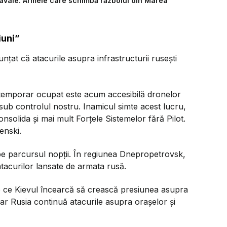
navale. Armele care schimbă războiul din Marea
iuni”
nțat că atacurile asupra infrastructurii rusești
ul temporar ocupat este acum accesibilă dronelor
 sub controlul nostru. Inamicul simte acest lucru,
nsolida și mai mult Forțele Sistemelor fără Pilot.
enski.
 parcursul nopții. În regiunea Dnepropetrovsk,
 atacurilor lansate de armata rusă.
mp ce Kievul încearcă să crească presiunea asupra
ar Rusia continuă atacurile asupra orașelor și