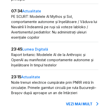
07:34
Actualitate
PE SCURT: Modelele AI Mythos și Sol,
comportamente autonome și înșelătoare / Văduva lui
Navalnîi îi îndeamnă pe ruși să voteze Iabloko /
Avertismentul pediatrilor: Nu administrați uleiuri
esențiale copiilor
23:45
Lumea Digitală
Raport britanic: Modelele AI de la Anthropic și
OpenAI au manifestat comportamente autonome și
înșelătoare în timpul testelor
23:15
Actualitate
Noile trenuri electrice cumpărate prin PNRR intră în
circulație. Primele garnituri circulă pe ruta București–
Brașov după aproape un an de întârzieri
VEZI MAI MULT