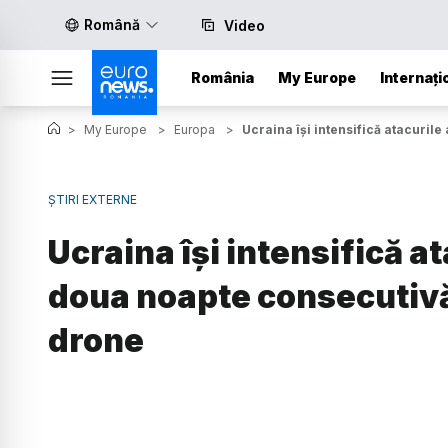
Română
Video
România
My Europe
Internați
>
My Europe
>
Europa
>
Ucraina își intensifică atacuri
ȘTIRI EXTERNE
Ucraina își intensifică a
doua noapte consecuti
drone