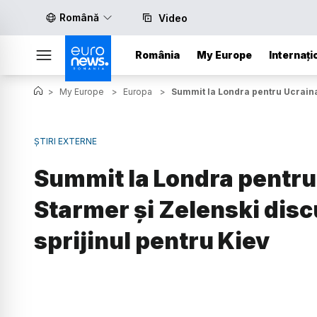
Română
Video
România
My Europe
Internați
>
My Europe
>
Europa
>
Summit la Londra pentru Ucraina.
ȘTIRI EXTERNE
Summit la Londra pentru
Starmer și Zelenski disc
sprijinul pentru Kiev