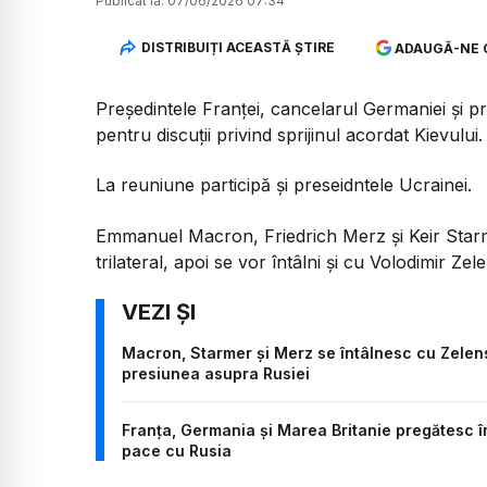
Publicat la:
07/06/2026 07:34
DISTRIBUIȚI ACEASTĂ ȘTIRE
ADAUGĂ-NE 
Președintele Franței, cancelarul Germaniei și pre
pentru discuții privind sprijinul acordat Kievului.
La reuniune participă și preseidntele Ucrainei.
Emmanuel Macron, Friedrich Merz și Keir Starm
trilateral, apoi se vor întâlni și cu Volodimir Zele
Macron, Starmer și Merz se întâlnesc cu Zelens
presiunea asupra Rusiei
Franța, Germania și Marea Britanie pregătesc 
pace cu Rusia