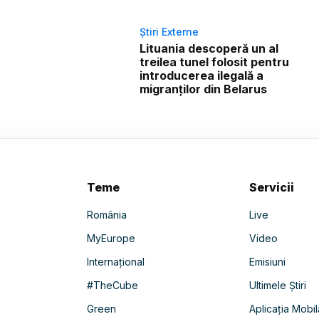
Știri Externe
Lituania descoperă un al
treilea tunel folosit pentru
introducerea ilegală a
migranților din Belarus
Teme
Servicii
România
Live
MyEurope
Video
Internațional
Emisiuni
#TheCube
Ultimele Știri
Green
Aplicația Mobil