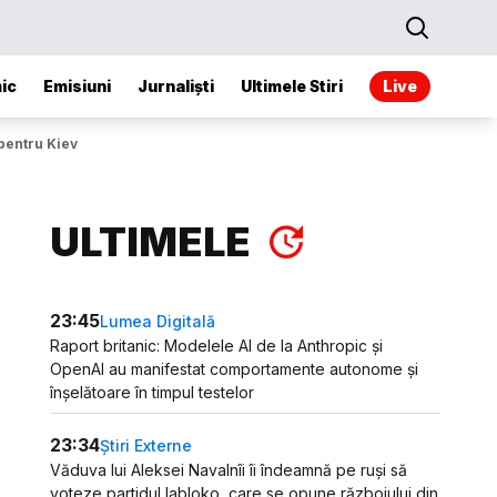
ic
Emisiuni
Jurnaliști
Ultimele Stiri
Live
pentru Kiev
ULTIMELE
23:45
Lumea Digitală
Raport britanic: Modelele AI de la Anthropic și
OpenAI au manifestat comportamente autonome și
înșelătoare în timpul testelor
23:34
Știri Externe
Văduva lui Aleksei Navalnîi îi îndeamnă pe ruși să
voteze partidul Iabloko, care se opune războiului din