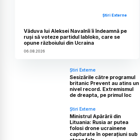
Știri Externe
Văduva lui Aleksei Navalnîi îi îndeamnă pe
ruși să voteze partidul Iabloko, care se
opune războiului din Ucraina
06
.
08
.
2026
Știri Externe
Sesizările către programul
britanic Prevent au atins un
nivel record. Extremismul
de dreapta, pe primul loc
Știri Externe
Ministrul Apărării din
Lituania: Rusia ar putea
folosi drone ucrainene
capturate în operațiuni sub
steag fals