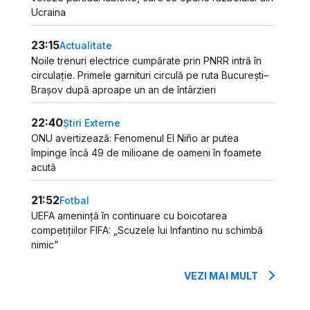
Ucraina
23:15
Actualitate
Noile trenuri electrice cumpărate prin PNRR intră în
circulație. Primele garnituri circulă pe ruta București–
Brașov după aproape un an de întârzieri
22:40
Știri Externe
ONU avertizează: Fenomenul El Niño ar putea
împinge încă 49 de milioane de oameni în foamete
acută
21:52
Fotbal
UEFA amenință în continuare cu boicotarea
competițiilor FIFA: „Scuzele lui Infantino nu schimbă
nimic”
VEZI MAI MULT