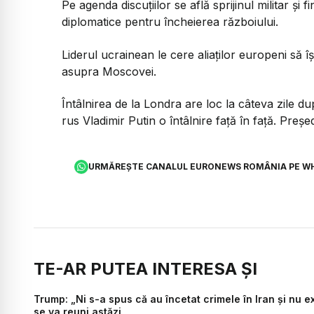
Pe agenda discuțiilor se află sprijinul militar și 
diplomatice pentru încheierea războiului.
Liderul ucrainean le cere aliaților europeni să î
asupra Moscovei.
Întâlnirea de la Londra are loc la câteva zile d
rus Vladimir Putin o întâlnire față în față. Președ
URMĂREȘTE CANALUL EURONEWS ROMÂNIA PE W
TE-AR PUTEA INTERESA ȘI
Trump: „Ni s-a spus că au încetat crimele în Iran și nu e
se va reuni astăzi