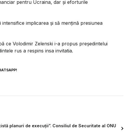
financiar pentru Ucraina, dar și eforturile
și intensifice implicarea și să mențină presiunea
upă ce Volodimir Zelenski i-a propus președintelui
intele rus a respins insa invitatia.
HATSAPP!
xistă planuri de execuții”. Consiliul de Securitate al ONU