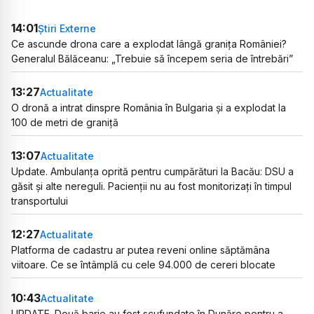
14:01
Știri Externe
Ce ascunde drona care a explodat lângă granița României?
Generalul Bălăceanu: „Trebuie să începem seria de întrebări”
13:27
Actualitate
O dronă a intrat dinspre România în Bulgaria și a explodat la
100 de metri de graniță
13:07
Actualitate
Update. Ambulanța oprită pentru cumpărături la Bacău: DSU a
găsit și alte nereguli. Pacienții nu au fost monitorizați în timpul
transportului
12:27
Actualitate
Platforma de cadastru ar putea reveni online săptămâna
viitoare. Ce se întâmplă cu cele 94.000 de cereri blocate
10:43
Actualitate
UPDATE. Două barje au fost scufundate în Dunăre pentru a