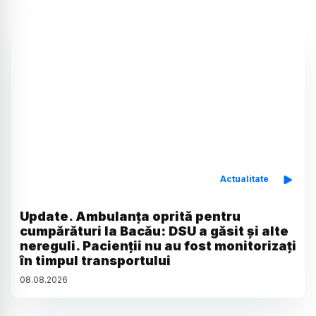
Actualitate
Update. Ambulanța oprită pentru
cumpărături la Bacău: DSU a găsit și alte
nereguli. Pacienții nu au fost monitorizați
în timpul transportului
08
.
08
.
2026