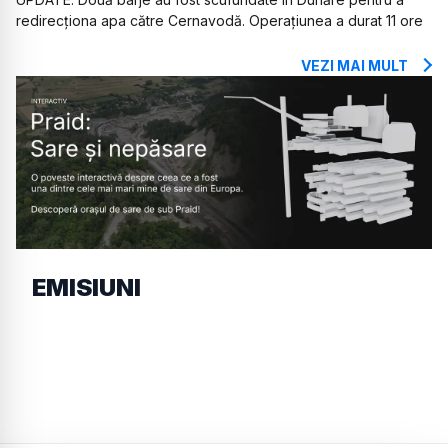
redirecționa apa către Cernavodă. Operațiunea a durat 11 ore
VEZI MAI MULT
EMISIUNI