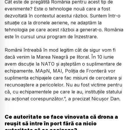
Cât este de pregătită România pentru acest tip de
evenimente? Este o tehnologie nouă care a fost
dezvoltată în contextul acestui război. Suntem într-o
situație ca la dronele aeriene, ne adaptăm la
tehnologia pe care acest război a generat-o. România
este în cursul unui program de înzestrare.
Românii întreabă în mod legitim cât de sigur vom fi
dacă venim la Marea Neagră pe litoral. În 10 iunie
avem discuție la NATO și așteptăm o suplimentare de
echipamente. MApN, MAI, Poliția de Frontieră vor
suplimenta echipajele care fac misiuni de cercetare și
recunoaștere a pericolelor. Nu au fost victime pentru
că, cu echipamentele pe care le au, instituțiile statului
au acționat corespunzător.”,
a precizat Nicușor Dan.
Ce autoritate se face vinovata că drona a
reușit să intre în port fără ca nicio