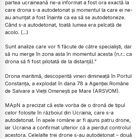
partea ucraineană ne-a informat a fost ora exactă la
care drona s-a autodetonat și momentul la care ei ne-
au anunțat a fost înainte ca ea să se autodetoneze.
Când s-a autodetonat, toată lumea era pelcată de
acolo. (...)
Sunt analize care vor fi făcute de către specialiști, dar
să nu merge în zona asta în momentul acesta (n.r.: ca
drona să fi fost pilotată de la distanță).”
Drona maritimă, descoperită vineri dimineață în Portul
Constanța, a explodat în dana 78 a Agenției Române
de Salvare a Vieții Omenești pe Mare (ARSVOM).
MApN a precizat că este vorba de o dronă de tipul
celor folosite în războiul din Ucraina, care s-a
autodetonat. În apele române ar fi ajuns patru drone,
iar Ucraina a confirmat ulterior că a pierdut controlul
acestora. Celelalte trei drone s-au autodetonat – două