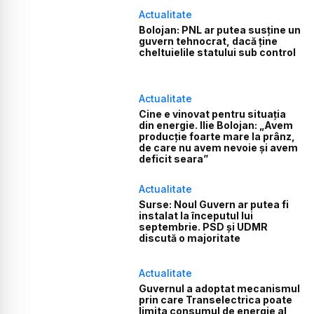
Actualitate
Bolojan: PNL ar putea susține un
guvern tehnocrat, dacă ține
cheltuielile statului sub control
Actualitate
Cine e vinovat pentru situația
din energie. Ilie Bolojan: „Avem
producție foarte mare la prânz,
de care nu avem nevoie și avem
deficit seara”
Actualitate
Surse: Noul Guvern ar putea fi
instalat la începutul lui
septembrie. PSD și UDMR
discută o majoritate
Actualitate
Guvernul a adoptat mecanismul
prin care Transelectrica poate
limita consumul de energie al