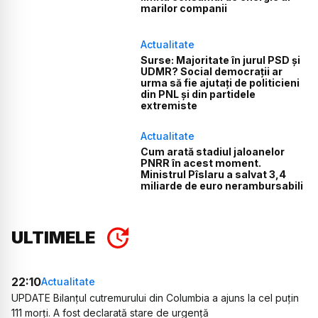
marilor companii
Actualitate
Surse: Majoritate în jurul PSD și
UDMR? Social democrații ar
urma să fie ajutați de politicieni
din PNL și din partidele
extremiste
Actualitate
Cum arată stadiul jaloanelor
PNRR în acest moment.
Ministrul Pîslaru a salvat 3,4
miliarde de euro nerambursabili
ULTIMELE
22:10
Actualitate
UPDATE Bilanțul cutremurului din Columbia a ajuns la cel puțin
111 morți. A fost declarată stare de urgență