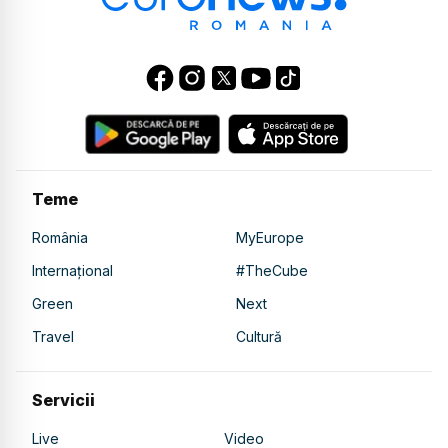
Teme
România
MyEurope
Internațional
#TheCube
Green
Next
Travel
Cultură
Servicii
Live
Video