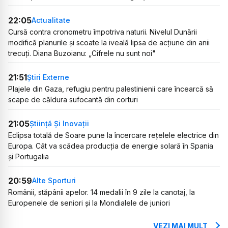
22:05
Actualitate
Cursă contra cronometru împotriva naturii. Nivelul Dunării
modifică planurile și scoate la iveală lipsa de acțiune din anii
trecuți. Diana Buzoianu: „Cifrele nu sunt noi"
21:51
Știri Externe
Plajele din Gaza, refugiu pentru palestinienii care încearcă să
scape de căldura sufocantă din corturi
21:05
Știință Și Inovații
Eclipsa totală de Soare pune la încercare rețelele electrice din
Europa. Cât va scădea producția de energie solară în Spania
și Portugalia
20:59
Alte Sporturi
Românii, stăpânii apelor. 14 medalii în 9 zile la canotaj, la
Europenele de seniori și la Mondialele de juniori
VEZI MAI MULT