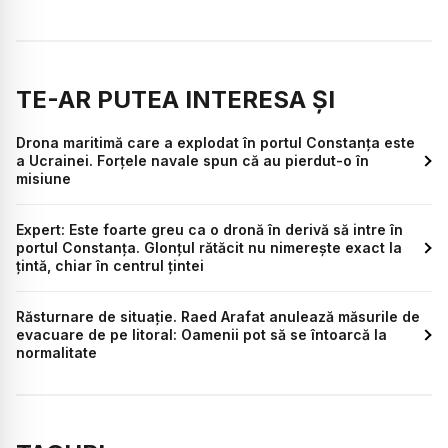
TE-AR PUTEA INTERESA ȘI
Drona maritimă care a explodat în portul Constanța este
a Ucrainei. Forțele navale spun că au pierdut-o în
misiune
Expert: Este foarte greu ca o dronă în derivă să intre în
portul Constanța. Glonțul rătăcit nu nimerește exact la
țintă, chiar în centrul țintei
Răsturnare de situație. Raed Arafat anulează măsurile de
evacuare de pe litoral: Oamenii pot să se întoarcă la
normalitate