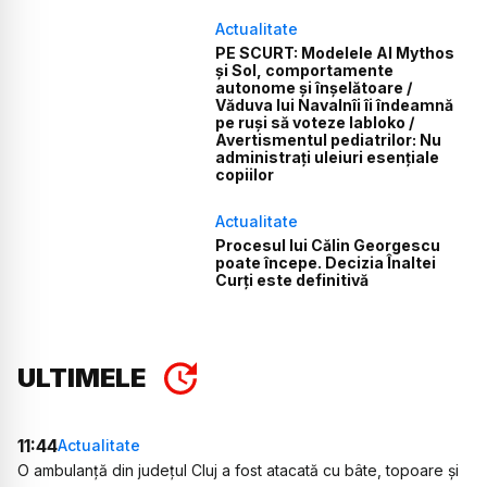
Actualitate
PE SCURT: Modelele AI Mythos
și Sol, comportamente
autonome și înșelătoare /
Văduva lui Navalnîi îi îndeamnă
pe ruși să voteze Iabloko /
Avertismentul pediatrilor: Nu
administrați uleiuri esențiale
copiilor
Actualitate
Procesul lui Călin Georgescu
poate începe. Decizia Înaltei
Curți este definitivă
ULTIMELE
11:44
Actualitate
O ambulanță din județul Cluj a fost atacată cu bâte, topoare și