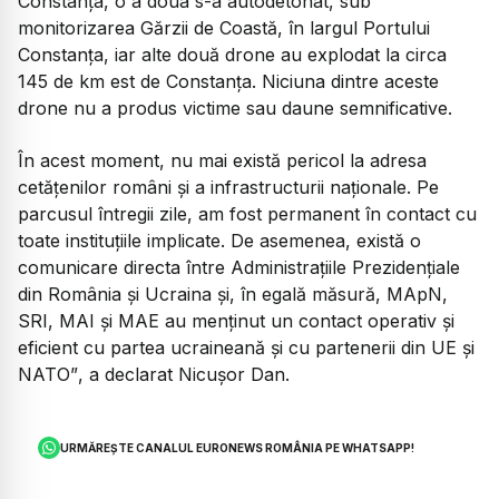
Constanța, o a doua s-a autodetonat, sub
monitorizarea Gărzii de Coastă, în largul Portului
Constanța, iar alte două drone au explodat la circa
145 de km est de Constanța. Niciuna dintre aceste
drone nu a produs victime sau daune semnificative.
În acest moment, nu mai există pericol la adresa
cetățenilor români și a infrastructurii naționale. Pe
parcusul întregii zile, am fost permanent în contact cu
toate instituțiile implicate. De asemenea, există o
comunicare directa între Administrațiile Prezidențiale
din România și Ucraina și, în egală măsură, MApN,
SRI, MAI și MAE au menținut un contact operativ și
eficient cu partea ucraineană și cu partenerii din UE și
NATO”
, a declarat Nicușor Dan.
URMĂREȘTE CANALUL EURONEWS ROMÂNIA PE WHATSAPP!