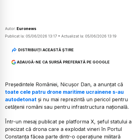
Autor:
Euronews
Publicat la:
05/06/2026 13:17
•
Actualizat la:
05/06/2026 13:19
DISTRIBUIȚI ACEASTĂ ȘTIRE
ADAUGĂ-NE CA SURSĂ PREFERATĂ PE GOOGLE
Președintele României, Nicușor Dan, a anunțat că
toate cele patru drone maritime ucrainene s-au
autodetonat
și nu mai reprezintă un pericol pentru
cetățenii români sau pentru infrastructura națională.
Într-un mesaj publicat pe platforma X, șeful statului a
precizat că drona care a explodat vineri în Portul
Constanța făcea parte dintr-o operațiune militară