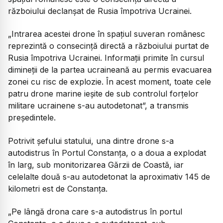
războiului declanșat de Rusia împotriva Ucrainei.
„Intrarea acestei drone în spațiul suveran românesc
reprezintă o consecință directă a războiului purtat de
Rusia împotriva Ucrainei. Informații primite în cursul
dimineții de la partea ucraineană au permis evacuarea
zonei cu risc de explozie. În acest moment, toate cele
patru drone marine ieșite de sub controlul forțelor
militare ucrainene s-au autodetonat”,
a transmis
președintele.
Potrivit șefului statului, una dintre drone s-a
autodistrus în Portul Constanța, o a doua a explodat
în larg, sub monitorizarea Gărzii de Coastă, iar
celelalte două s-au autodetonat la aproximativ 145 de
kilometri est de Constanța.
„Pe lângă drona care s-a autodistrus în portul