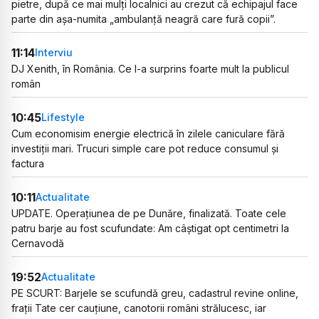
pietre, după ce mai mulți localnici au crezut că echipajul face
parte din așa-numita „ambulanță neagră care fură copii”.
11:14
Interviu
DJ Xenith, în România. Ce l-a surprins foarte mult la publicul
român
10:45
Lifestyle
Cum economisim energie electrică în zilele caniculare fără
investiții mari. Trucuri simple care pot reduce consumul și
factura
10:11
Actualitate
UPDATE. Operațiunea de pe Dunăre, finalizată. Toate cele
patru barje au fost scufundate: Am câștigat opt centimetri la
Cernavodă
19:52
Actualitate
PE SCURT: Barjele se scufundă greu, cadastrul revine online,
frații Tate cer cauțiune, canotorii români strălucesc, iar