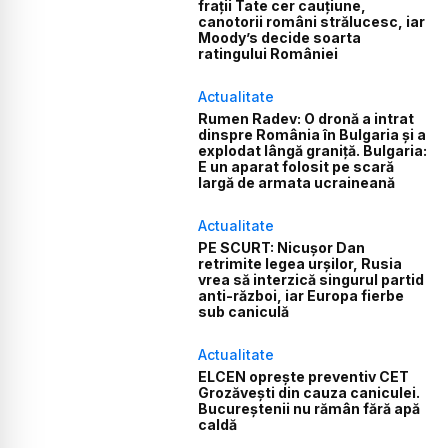
frații Tate cer cauțiune,
canotorii români strălucesc, iar
Moody’s decide soarta
ratingului României
Actualitate
Rumen Radev: O dronă a intrat
dinspre România în Bulgaria și a
explodat lângă graniță. Bulgaria:
E un aparat folosit pe scară
largă de armata ucraineană
Actualitate
PE SCURT: Nicușor Dan
retrimite legea urșilor, Rusia
vrea să interzică singurul partid
anti-război, iar Europa fierbe
sub caniculă
Actualitate
ELCEN oprește preventiv CET
Grozăvești din cauza caniculei.
Bucureștenii nu rămân fără apă
caldă