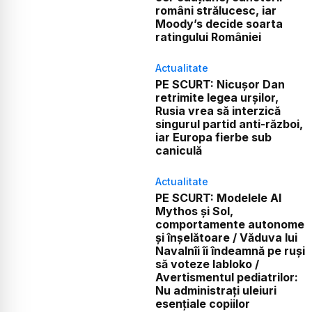
români strălucesc, iar
Moody’s decide soarta
ratingului României
Actualitate
PE SCURT: Nicușor Dan
retrimite legea urșilor,
Rusia vrea să interzică
singurul partid anti-război,
iar Europa fierbe sub
caniculă
Actualitate
PE SCURT: Modelele AI
Mythos și Sol,
comportamente autonome
și înșelătoare / Văduva lui
Navalnîi îi îndeamnă pe ruși
să voteze Iabloko /
Avertismentul pediatrilor:
Nu administrați uleiuri
esențiale copiilor