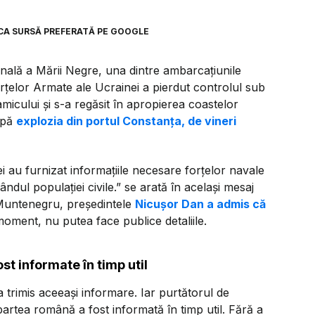
CA SURSĂ PREFERATĂ PE GOOGLE
ională a Mării Negre, una dintre ambarcațiunile
orțelor Armate ale Ucrainei a pierdut controlul sub
amicului și s-a regăsit în apropierea coastelor
după
explozia din portul Constanța, de vineri
i au furnizat informațiile necesare forțelor navale
ândul populației civile.” se arată în același mesaj
n Muntenegru, președintele
Nicușor Dan a admis că
moment, nu putea face publice detaliile.
t informate în timp util
 trimis aceeași informare. Iar purtătorul de
rtea română a fost informată în timp util. Fără a