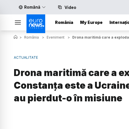
Română
Video
România
My Europe
Internați
>
România
>
Eveniment
>
Drona maritimă care a explodat 
ACTUALITATE
Drona maritimă care a ex
Constanța este a Ucraine
au pierdut-o în misiune