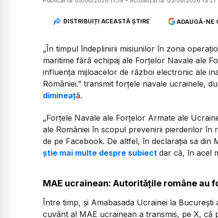
Publicat la:
05/06/2026 11:59
•
Actualizat la:
05/06/2026 13:21
DISTRIBUIȚI ACEASTĂ ȘTIRE
ADAUGĂ-NE 
„În timpul îndeplinirii misiunilor în zona operaț
maritime fără echipaj ale Forțelor Navale ale F
influența mijloacelor de război electronic ale in
României.” transmit forțele navale ucrainele, 
dimineaț
ă.
„Forțele Navale ale Forțelor Armate ale Ucraine
ale României în scopul prevenirii pierderilor în r
de pe Facebook. De altfel, în declarația sa di
știe mai multe despre subiect
dar că, în acel 
MAE ucrainean: Autoritățile române au fos
Între timp, și Amabasada Ucrainei la București a
cuvânt al MAE ucrainean a transmis, pe X, că pa