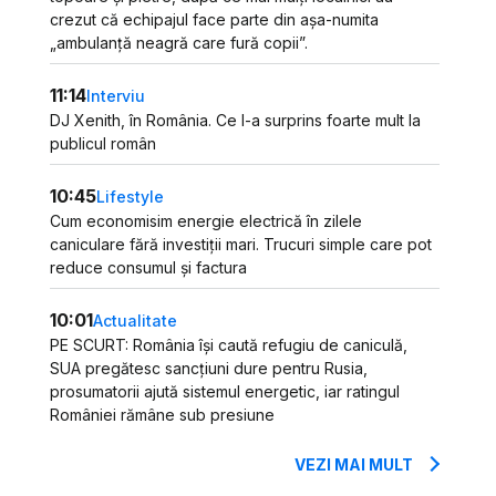
crezut că echipajul face parte din așa-numita
„ambulanță neagră care fură copii”.
11:14
Interviu
DJ Xenith, în România. Ce l-a surprins foarte mult la
publicul român
10:45
Lifestyle
Cum economisim energie electrică în zilele
caniculare fără investiții mari. Trucuri simple care pot
reduce consumul și factura
10:01
Actualitate
PE SCURT: România își caută refugiu de caniculă,
SUA pregătesc sancțiuni dure pentru Rusia,
prosumatorii ajută sistemul energetic, iar ratingul
României rămâne sub presiune
VEZI MAI MULT