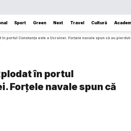
onal
Sport
Green
Next
Travel
Cultură
Academ
în portul Constanța este a Ucrainei. Forțele navale spun că au pierdut
plodat în portul
i. Forțele navale spun că