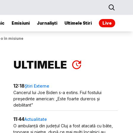
ic
Emisiuni
Jurnaliști
Ultimele Stiri
Live
-o în misiune
ULTIMELE
12:18
Știri Externe
Cancerul lui Joe Biden s-a extins. Fiul fostului
președinte american: „Este foarte dureros și
debilitant”
11:44
Actualitate
O ambulanță din județul Cluj a fost atacată cu bâte,
topoare și pietre, după ce mai mulți localnici au