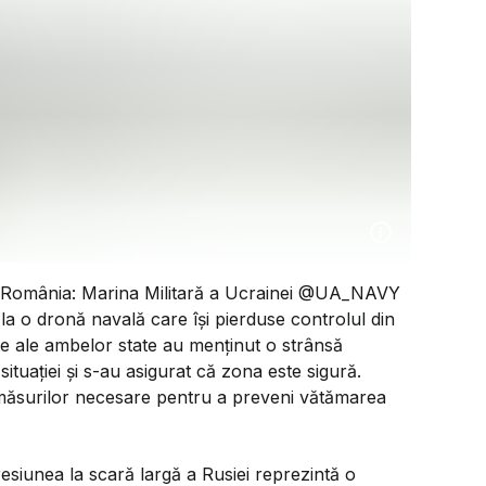
ța, România: Marina Militară a Ucrainei @UA_NAVY
 la o dronă navală care își pierduse controlul din
te ale ambelor state au menținut o strânsă
ituației și s-au asigurat că zona este sigură.
măsurilor necesare pentru a preveni vătămarea
siunea la scară largă a Rusiei reprezintă o