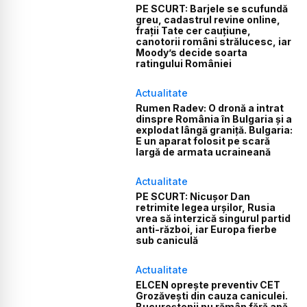
PE SCURT: Barjele se scufundă
greu, cadastrul revine online,
frații Tate cer cauțiune,
canotorii români strălucesc, iar
Moody’s decide soarta
ratingului României
Actualitate
Rumen Radev: O dronă a intrat
dinspre România în Bulgaria și a
explodat lângă graniță. Bulgaria:
E un aparat folosit pe scară
largă de armata ucraineană
Actualitate
PE SCURT: Nicușor Dan
retrimite legea urșilor, Rusia
vrea să interzică singurul partid
anti-război, iar Europa fierbe
sub caniculă
Actualitate
ELCEN oprește preventiv CET
Grozăvești din cauza caniculei.
Bucureștenii nu rămân fără apă