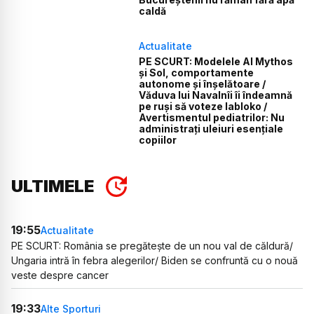
caldă
Actualitate
PE SCURT: Modelele AI Mythos
și Sol, comportamente
autonome și înșelătoare /
Văduva lui Navalnîi îi îndeamnă
pe ruși să voteze Iabloko /
Avertismentul pediatrilor: Nu
administrați uleiuri esențiale
copiilor
ULTIMELE
19:55
Actualitate
PE SCURT: România se pregătește de un nou val de căldură/
Ungaria intră în febra alegerilor/ Biden se confruntă cu o nouă
veste despre cancer
19:33
Alte Sporturi