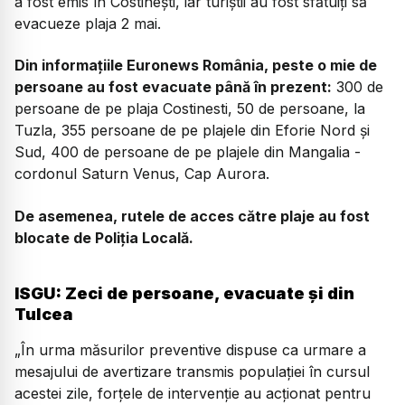
a fost emis în Costinești, iar turiștii au fost sfătuiți să
evacueze plaja 2 mai.
Din informațiile Euronews România, peste o mie de
persoane au fost evacuate până în prezent:
300 de
persoane de pe plaja Costinesti, 50 de persoane, la
Tuzla, 355 persoane de pe plajele din Eforie Nord și
Sud, 400 de persoane de pe plajele din Mangalia -
cordonul Saturn Venus, Cap Aurora.
De asemenea, rutele de acces către plaje au fost
blocate de Poliția Locală.
ISGU: Zeci de persoane, evacuate și din
Tulcea
„
În urma măsurilor preventive dispuse ca urmare a
mesajului de avertizare transmis populației în cursul
acestei zile, forțele de intervenție au acționat pentru