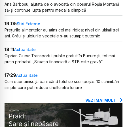
Ana Bărbosu, ajutată de o avocată din dosarul Roșia Montană
să-și continue lupta pentru medalia olimpică
19:05
Știri Externe
Prețurile alimentelor au atins cel mai ridicat nivel din ultimii trei
ani. Grâul și uleiurile vegetale s-au scumpit puternic
18:11
Actualitate
Ciprian Ciucu: Transportul public gratuit în București, tot mai
puțin probabil. „Situația financiară a STB este gravă”
17:29
Actualitate
Cum economisești bani când totul se scumpește. 10 schimbări
simple care pot reduce cheltuielile lunare
VEZI MAI MULT