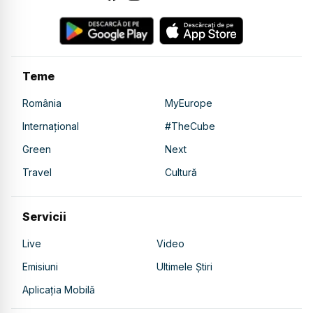
Teme
România
MyEurope
Internațional
#TheCube
Green
Next
Travel
Cultură
Servicii
Live
Video
Emisiuni
Ultimele Știri
Aplicația Mobilă