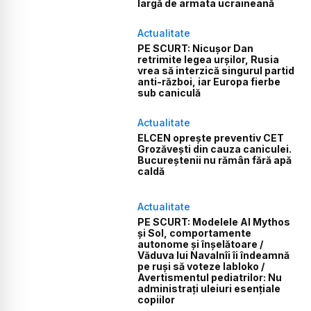
largă de armata ucraineană
Actualitate
PE SCURT: Nicușor Dan
retrimite legea urșilor, Rusia
vrea să interzică singurul partid
anti-război, iar Europa fierbe
sub caniculă
Actualitate
ELCEN oprește preventiv CET
Grozăvești din cauza caniculei.
Bucureștenii nu rămân fără apă
caldă
Actualitate
PE SCURT: Modelele AI Mythos
și Sol, comportamente
autonome și înșelătoare /
Văduva lui Navalnîi îi îndeamnă
pe ruși să voteze Iabloko /
Avertismentul pediatrilor: Nu
administrați uleiuri esențiale
copiilor