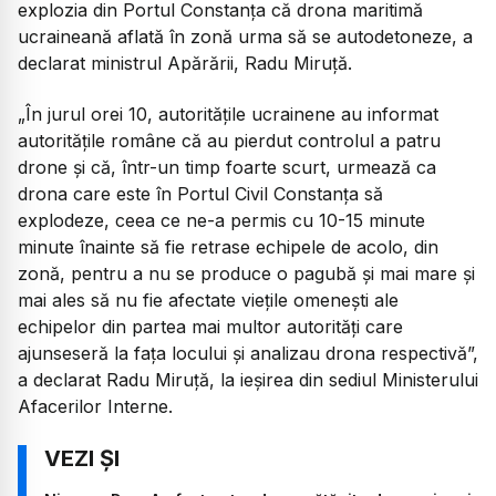
explozia din Portul Constanța că drona maritimă
ucraineană aflată în zonă urma să se autodetoneze, a
declarat ministrul Apărării, Radu Miruță.
„În jurul orei 10, autoritățile ucrainene au informat
autoritățile române că au pierdut controlul a patru
drone și că, într-un timp foarte scurt, urmează ca
drona care este în Portul Civil Constanța să
explodeze, ceea ce ne-a permis cu 10-15 minute
minute înainte să fie retrase echipele de acolo, din
zonă, pentru a nu se produce o pagubă și mai mare și
mai ales să nu fie afectate viețile omenești ale
echipelor din partea mai multor autorități care
ajunseseră la fața locului și analizau drona respectivă”,
a declarat Radu Miruță, la ieșirea din sediul Ministerului
Afacerilor Interne.