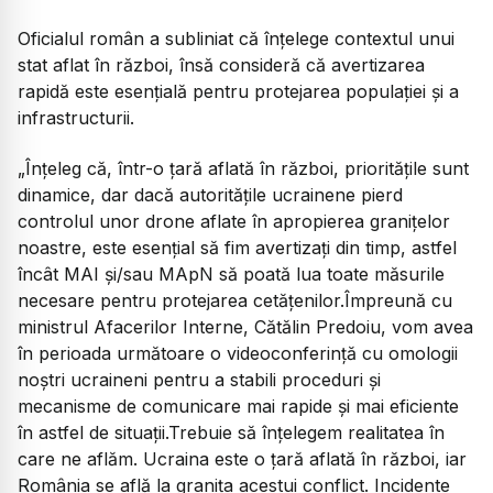
Oficialul român a subliniat că înțelege contextul unui
stat aflat în război, însă consideră că avertizarea
rapidă este esențială pentru protejarea populației și a
infrastructurii.
„Înțeleg că, într-o țară aflată în război, prioritățile sunt
dinamice, dar dacă autoritățile ucrainene pierd
controlul unor drone aflate în apropierea granițelor
noastre, este esențial să fim avertizați din timp, astfel
încât MAI și/sau MApN să poată lua toate măsurile
necesare pentru protejarea cetățenilor.Împreună cu
ministrul Afacerilor Interne, Cătălin Predoiu, vom avea
în perioada următoare o videoconferință cu omologii
noștri ucraineni pentru a stabili proceduri și
mecanisme de comunicare mai rapide și mai eficiente
în astfel de situații.Trebuie să înțelegem realitatea în
care ne aflăm. Ucraina este o țară aflată în război, iar
România se află la granița acestui conflict. Incidente