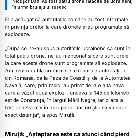
Nicușor Dan: Au fost patru drone rătăcite de ucraineni,
în urma bruiajului rusesc
El a adăugat că autoritățile române au fost informate
în privința orelor la care dronele erau programate să
explodeze.
„După ce ne-au spus autoritățile ucrainene că sunt în
total patru drone, ne-au menționat și care sunt orele
la care aceste drone sunt programate să explodeze.
Am avut o dublă confirmare: din partea autorităților
din România, de la Paza de Coastă și de la Autoritatea
Navală, care, prin radio, au primit de la o altă navă
care a văzut două explozii, undeva la 145 de kilometri
est de Constanța, în largul Mării Negre, iar o alta a
fost undeva mai în apropiere, dar nu știu să vă spun
exact distanța”
, a spus Miruță.
Miruță: „Așteptarea este ca atunci când pierd