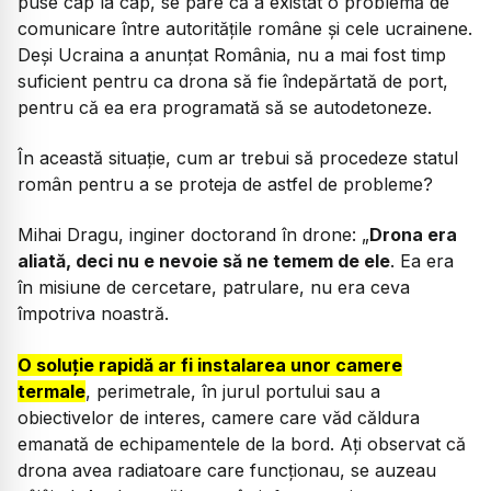
puse cap la cap, se pare că a existat o problemă de
comunicare între autoritățile române și cele ucrainene.
Deși Ucraina a anunțat România, nu a mai fost timp
suficient pentru ca drona să fie îndepărtată de port,
pentru că ea era programată să se autodetoneze.
În această situație, cum ar trebui să procedeze statul
român pentru a se proteja de astfel de probleme?
Mihai Dragu, inginer doctorand în drone:
„
Drona era
aliată, deci nu e nevoie să ne temem de ele
. Ea era
în misiune de cercetare, patrulare, nu era ceva
împotriva noastră.
O soluție rapidă ar fi instalarea unor camere
termale
, perimetrale, în jurul portului sau a
obiectivelor de interes, camere care văd căldura
emanată de echipamentele de la bord. Ați observat că
drona avea radiatoare care funcționau, se auzeau