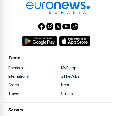
Teme
România
MyEurope
Internațional
#TheCube
Green
Next
Travel
Cultură
Servicii