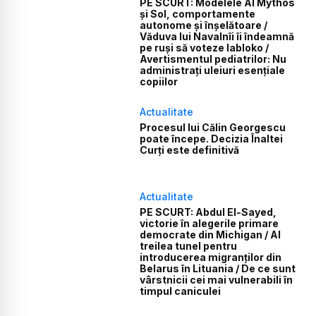
PE SCURT: Modelele AI Mythos
și Sol, comportamente
autonome și înșelătoare /
Văduva lui Navalnîi îi îndeamnă
pe ruși să voteze Iabloko /
Avertismentul pediatrilor: Nu
administrați uleiuri esențiale
copiilor
Actualitate
Procesul lui Călin Georgescu
poate începe. Decizia Înaltei
Curți este definitivă
Actualitate
PE SCURT: Abdul El-Sayed,
victorie în alegerile primare
democrate din Michigan / Al
treilea tunel pentru
introducerea migranților din
Belarus în Lituania / De ce sunt
vârstnicii cei mai vulnerabili în
timpul caniculei