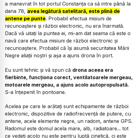
a manevrat în tot portul Constanța ca să intre până la
dana 78,
avea legătură satelitară, este plină de
antene pe punte
. Probabil efectua misiuni de
recunoaștere și război electronic, nu era înarmată.
Dacă vă uitați la puntea ei, mi-am dat seama că este o
navă care efectua misiuni de război electronic și
recunoaștere. Probabil că își asumă securitatea Mării
Negre aliații noștri și așa a ajuns drona în port.
Eu sunt tehnic și vă spun că
drona aceea era
fierbinte, funcționa corect, ventilatoarele mergeau,
motoarele mergeau, a ajuns acolo autopropulsată.
S-a înțepenit în pontoane.
Acelea pe care le arătați sunt echipamente de război
electronic, dispozitive de radiofrecvență de putere, cu
antene, acele elemente negre, un radom, antene GPS.
Radomul este domul acela mare, alb, radiatoare... tot
ce vedeți acolo nu este pentru luptă cinetică, ci este