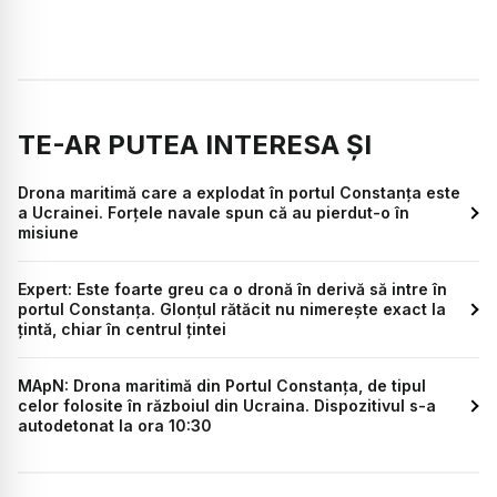
TE-AR PUTEA INTERESA ȘI
Drona maritimă care a explodat în portul Constanța este
a Ucrainei. Forțele navale spun că au pierdut-o în
misiune
Expert: Este foarte greu ca o dronă în derivă să intre în
portul Constanța. Glonțul rătăcit nu nimerește exact la
țintă, chiar în centrul țintei
MApN: Drona maritimă din Portul Constanța, de tipul
celor folosite în războiul din Ucraina. Dispozitivul s-a
autodetonat la ora 10:30