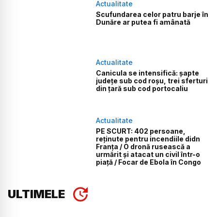
Actualitate
Scufundarea celor patru barje în
Dunăre ar putea fi amânată
Actualitate
Canicula se intensifică: șapte
județe sub cod roșu, trei sferturi
din țară sub cod portocaliu
Actualitate
PE SCURT: 402 persoane,
reținute pentru incendiile didn
Franța / O dronă rusească a
urmărit și atacat un civil într-o
piață / Focar de Ebola în Congo
ULTIMELE