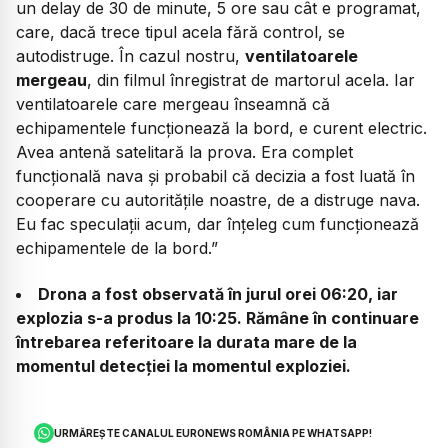
un delay de 30 de minute, 5 ore sau cât e programat,
care, dacă trece tipul acela fără control, se
autodistruge. În cazul nostru,
ventilatoarele
mergeau
, din filmul înregistrat de martorul acela. Iar
ventilatoarele care mergeau înseamnă că
echipamentele funcționează la bord, e curent electric.
Avea antenă satelitară la prova. Era complet
funcțională nava și probabil că decizia a fost luată în
cooperare cu autoritățile noastre, de a distruge nava.
Eu fac speculații acum, dar înțeleg cum funcționează
echipamentele de la bord.”
Drona a fost observată în jurul orei 06:20, iar
explozia s-a produs la 10:25. Rămâne în continuare
întrebarea referitoare la durata mare de la
momentul detecției la momentul exploziei.
URMĂREȘTE CANALUL EURONEWS ROMÂNIA PE WHATSAPP!