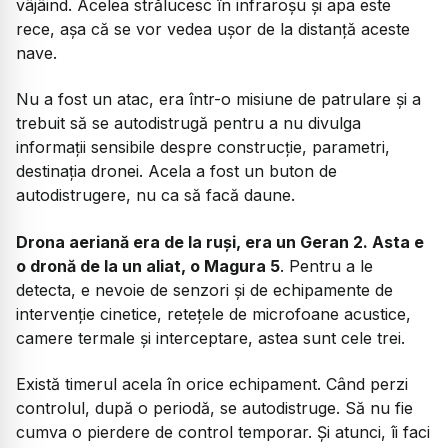
vâjâind. Acelea strălucesc în infraroșu și apa este
rece, așa că se vor vedea ușor de la distanță aceste
nave.
Nu a fost un atac, era într-o misiune de patrulare și a
trebuit să se autodistrugă pentru a nu divulga
informații sensibile despre construcție, parametri,
destinația dronei. Acela a fost un buton de
autodistrugere, nu ca să facă daune.
Drona aeriană era de la ruși, era un Geran 2. Asta e
o dronă de la un aliat, o Magura 5
. Pentru a le
detecta, e nevoie de senzori și de echipamente de
intervenție cinetice, retețele de microfoane acustice,
camere termale și interceptare, astea sunt cele trei.
Există timerul acela în orice echipament. Când perzi
controlul, după o periodă, se autodistruge. Să nu fie
cumva o pierdere de control temporar. Și atunci, îi faci