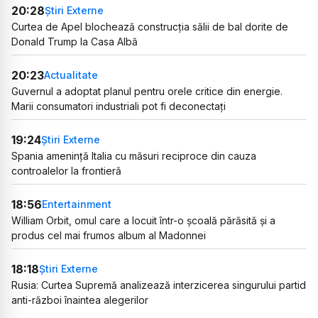
20:28
Știri Externe
Curtea de Apel blochează construcția sălii de bal dorite de
Donald Trump la Casa Albă
20:23
Actualitate
Guvernul a adoptat planul pentru orele critice din energie.
Marii consumatori industriali pot fi deconectați
19:24
Știri Externe
Spania amenință Italia cu măsuri reciproce din cauza
controalelor la frontieră
18:56
Entertainment
William Orbit, omul care a locuit într-o școală părăsită și a
produs cel mai frumos album al Madonnei
18:18
Știri Externe
Rusia: Curtea Supremă analizează interzicerea singurului partid
anti-război înaintea alegerilor