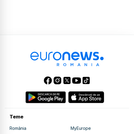
Teme
România
MyEurope