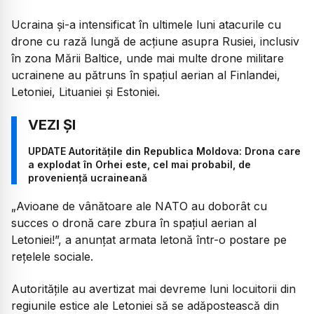
Ucraina și-a intensificat în ultimele luni atacurile cu
drone cu rază lungă de acțiune asupra Rusiei, inclusiv
în zona Mării Baltice, unde mai multe drone militare
ucrainene au pătruns în spațiul aerian al Finlandei,
Letoniei, Lituaniei și Estoniei.
UPDATE Autoritățile din Republica Moldova: Drona care
a explodat în Orhei este, cel mai probabil, de
proveniență ucraineană
„Avioane de vânătoare ale NATO au doborât cu
succes o dronă care zbura în spațiul aerian al
Letoniei!”, a anunțat armata letonă într-o postare pe
rețelele sociale.
Autoritățile au avertizat mai devreme luni locuitorii din
regiunile estice ale Letoniei să se adăpostească din