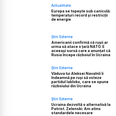
Actualitate
Europa se topește sub caniculă:
temperaturi record și restricții
de energie
Știri Externe
Americanii confirmă că rușii ar
urma să atace o țară NATO. E
aceeași sursă care a anunțat că
Rusia începe războiul în Ucraina
Știri Externe
Văduva lui Aleksei Navalnîi îi
îndeamnă pe ruși să voteze
partidul Iabloko, care se opune
războiului din Ucraina
Știri Externe
Ucraina dezvoltă o alternativă la
Patriot. Zelenski: Am atins
standardele necesare