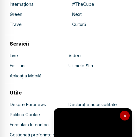
Internațional
#TheCube
Green
Next
Travel
Cultură
Servicii
Live
Video
Emisiuni
Ultimele Știri
Aplicația Mobilă
Utile
Despre Euronews
Declarație accesibilitate
Politica Cookie
Politica de confidențialitate
×
Formular de contact
Transparență în utilizarea AI
Gestionați preferințele