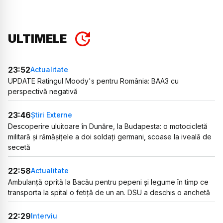
ULTIMELE
23:52
Actualitate
UPDATE Ratingul Moody's pentru România: BAA3 cu
perspectivă negativă
23:46
Știri Externe
Descoperire uluitoare în Dunăre, la Budapesta: o motocicletă
militară și rămășițele a doi soldați germani, scoase la iveală de
secetă
22:58
Actualitate
Ambulanță oprită la Bacău pentru pepeni și legume în timp ce
transporta la spital o fetiță de un an. DSU a deschis o anchetă
22:29
Interviu