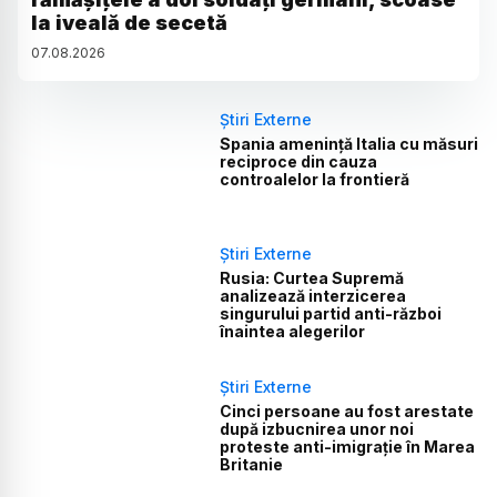
la iveală de secetă
07
.
08
.
2026
Știri Externe
Spania amenință Italia cu măsuri
reciproce din cauza
controalelor la frontieră
Știri Externe
Rusia: Curtea Supremă
analizează interzicerea
singurului partid anti-război
înaintea alegerilor
Știri Externe
Cinci persoane au fost arestate
după izbucnirea unor noi
proteste anti-imigrație în Marea
Britanie