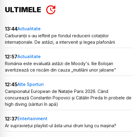
ULTIMELE
13:44
Actualitate
Carburanții s-au ieftinit pe fondul reducerii cotațiilor
internaționale. De astăzi, a intervenit și legea plafonării
12:57
Actualitate
România este evaluată astăzi de Moody's. Ilie Bolojan
avertizează ce riscăm din cauza „mutilării unor jaloane”
12:45
Alte Sporturi
Campionatul European de Natație Paris 2026. Când
concurează Constantin Popovici și Cătălin Preda în probele de
high diving (sărituri în apă)
12:37
Entertainment
Ar supraviețui playlist-ul ăsta unui drum lung cu mașina?