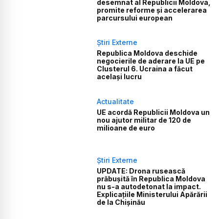
desemnat al Republicii Moldova,
promite reforme și accelerarea
parcursului european
Știri Externe
Republica Moldova deschide
negocierile de aderare la UE pe
Clusterul 6. Ucraina a făcut
același lucru
Actualitate
UE acordă Republicii Moldova un
nou ajutor militar de 120 de
milioane de euro
Știri Externe
UPDATE: Drona rusească
prăbușită în Republica Moldova
nu s-a autodetonat la impact.
Explicațiile Ministerului Apărării
de la Chișinău