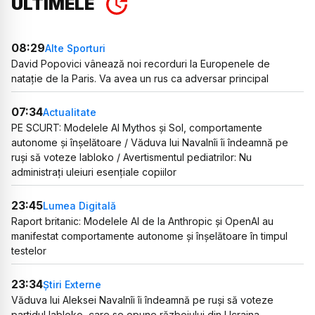
ULTIMELE
08:29
Alte Sporturi
David Popovici vânează noi recorduri la Europenele de
natație de la Paris. Va avea un rus ca adversar principal
07:34
Actualitate
PE SCURT: Modelele AI Mythos și Sol, comportamente
autonome și înșelătoare / Văduva lui Navalnîi îi îndeamnă pe
ruși să voteze Iabloko / Avertismentul pediatrilor: Nu
administrați uleiuri esențiale copiilor
23:45
Lumea Digitală
Raport britanic: Modelele AI de la Anthropic și OpenAI au
manifestat comportamente autonome și înșelătoare în timpul
testelor
23:34
Știri Externe
Văduva lui Aleksei Navalnîi îi îndeamnă pe ruși să voteze
partidul Iabloko, care se opune războiului din Ucraina