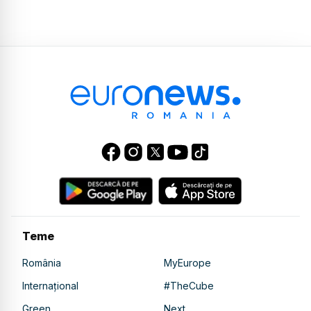
Teme
România
MyEurope
Internațional
#TheCube
Green
Next