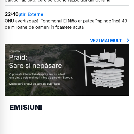
22:40
Știri Externe
ONU avertizează: Fenomenul El Niño ar putea împinge încă 49
de milioane de oameni în foamete acută
VEZI MAI MULT
EMISIUNI