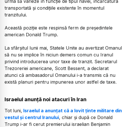
urma să varieze în funcție de tipul navei, încărcătura
transportată și condițiile existente în momentul
tranzitului.
Această poziție este respinsă ferm de președintele
american Donald Trump.
La sfârșitul lunii mai, Statele Unite au avertizat Omanul
să nu se implice în niciun demers comun cu Iranul
privind introducerea unor taxe de tranzit. Secretarul
Trezoreriei americane, Scott Bessent, a declarat
atunci că ambasadorul Omanului i-a transmis că nu
există planuri pentru impunerea unor astfel de taxe.
Israelul anunță noi atacuri în Iran
Tot luni,
Israelul a anunțat că a lovit ținte militare din
vestul și centrul Iranului
, chiar și după ce Donald
Trump i-ar fi cerut premierului israelian Benjamin