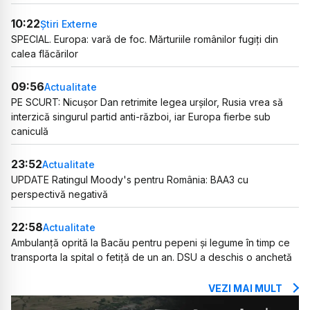
10:22
Știri Externe
SPECIAL. Europa: vară de foc. Mărturiile românilor fugiți din
calea flăcărilor
09:56
Actualitate
PE SCURT: Nicușor Dan retrimite legea urșilor, Rusia vrea să
interzică singurul partid anti-război, iar Europa fierbe sub
caniculă
23:52
Actualitate
UPDATE Ratingul Moody's pentru România: BAA3 cu
perspectivă negativă
22:58
Actualitate
Ambulanță oprită la Bacău pentru pepeni și legume în timp ce
transporta la spital o fetiță de un an. DSU a deschis o anchetă
VEZI MAI MULT