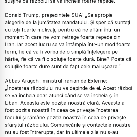
susține că războiul se va încheia foarte repede.
Donald Trump, președintele SUA:
„Se apropie
alegerile de la jumătatea mandatului. Și sper că sunteți
cu toții foarte motivați, pentru că ne aflăm într-un
moment în care ne vom retrage foarte repede din
Iran, iar acest lucru se va întâmpla într-un mod foarte
ferm, fie că va fi vorba de o simplă înțelegere pe
hârtie, fie că va fi o soluție foarte dură. Bine? Poate că
soluțiile foarte dure sunt de fapt cele mai ușoare.”
Abbas Aragchi, ministrul iranian de Externe:
„Încetarea războiului nu va depinde de ei. Acest război
se va încheia doar atunci când se va încheia și în
Liban. Aceasta este poziția noastră clară. Aceasta a
fost poziția noastră în ceea ce privește încetarea
focului și rămâne poziția noastră în ceea ce privește
sfârșitul războiului. Comunicările și contactele noastre
nu au fost întrerupte, dar în ultimele zile nu s-au