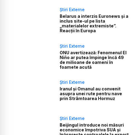
Știri Externe
Belarus a interzis Euronews și a
inclus site-ul pe lista
„materialelor extremiste”.
Reacții în Europa
Știri Externe
ONU avertizează: Fenomenul El
Niño ar putea împinge încă 49
de milioane de oameni în
foamete acută
Știri Externe
Iranul și Omanul au convenit
asupra unei rute pentru nave
prin Strâmtoarea Hormuz
Știri Externe
Beijingul introduce noi măsuri
economice împotriva SUA și
înăsprește controalele la export