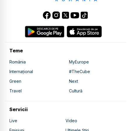
Teme
România
MyEurope
Internațional
#TheCube
Green
Next
Travel
Cultură
Servicii
Live
Video
Emisiuni
Ultimele Știri