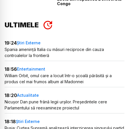
Congo
ULTIMELE
19:24
Știri Externe
Spania amenință Italia cu măsuri reciproce din cauza
controalelor la frontieră
18:56
Entertainment
William Orbit, omul care a locuit într-o școală părăsită și a
produs cel mai frumos album al Madonnei
18:20
Actualitate
Nicușor Dan pune frână legii urșilor. Președintele cere
Parlamentului să reexamineze proiectul
18:18
Știri Externe
Rusia: Curtea Supremă analizează interzicerea singurului partid