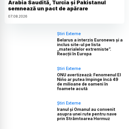
Arabia Saudită, Turcia și Pakistanul
semnează un pact de apărare
07
.
08
.
2026
Știri Externe
Belarus a interzis Euronews și a
inclus site-ul pe lista
„materialelor extremiste”.
Reacții în Europa
Știri Externe
ONU avertizează: Fenomenul El
Niño ar putea împinge încă 49
de milioane de oameni în
foamete acută
Știri Externe
Iranul și Omanul au convenit
asupra unei rute pentru nave
prin Strâmtoarea Hormuz