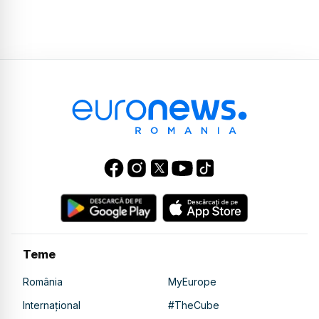
Teme
România
MyEurope
Internațional
#TheCube