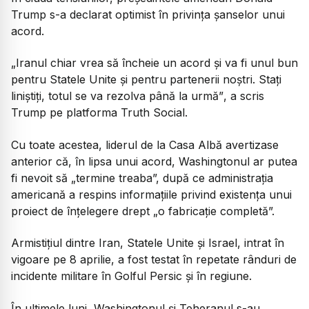
Trump s-a declarat optimist în privința șanselor unui
acord.
„Iranul chiar vrea să încheie un acord și va fi unul bun
pentru Statele Unite și pentru partenerii noștri. Stați
liniștiți, totul se va rezolva până la urmă”
, a scris
Trump pe platforma Truth Social.
Cu toate acestea, liderul de la Casa Albă avertizase
anterior că, în lipsa unui acord, Washingtonul ar putea
fi nevoit să „termine treaba”, după ce administrația
americană a respins informațiile privind existența unui
proiect de înțelegere drept „o fabricație completă”.
Armistițiul dintre Iran, Statele Unite și Israel, intrat în
vigoare pe 8 aprilie, a fost testat în repetate rânduri de
incidente militare în Golful Persic și în regiune.
În ultimele luni, Washingtonul și Teheranul s-au