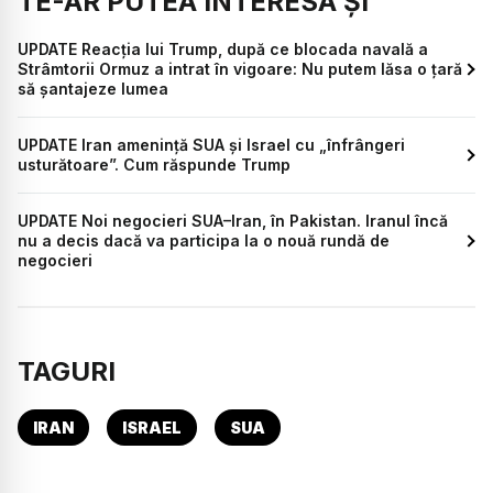
TE-AR PUTEA INTERESA ȘI
UPDATE Reacția lui Trump, după ce blocada navală a
Strâmtorii Ormuz a intrat în vigoare: Nu putem lăsa o țară
să șantajeze lumea
UPDATE Iran amenință SUA și Israel cu „înfrângeri
usturătoare”. Cum răspunde Trump
UPDATE Noi negocieri SUA–Iran, în Pakistan. Iranul încă
nu a decis dacă va participa la o nouă rundă de
negocieri
TAGURI
IRAN
ISRAEL
SUA