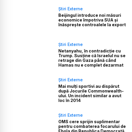
Știri Externe
Beijingul introduce noi măsuri
economice împotriva SUA și
înăsprește controalele la export
Știri Externe
Netanyahu, în contradicție cu
Trump. Susține că Israelul nu se
retrage din Gaza până când
Hamas nu e complet dezarmat
Știri Externe
Mai mulți sportivi au dispărut
după Jocurile Commonwealth-
ului. Un incident similar a avut
loc în 2014
Știri Externe
OMS cere sprijin suplimentar
pentru combaterea focarului de
Ebola din Republica Democrată