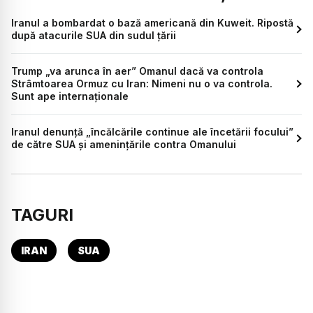
Iranul a bombardat o bază americană din Kuweit. Ripostă
după atacurile SUA din sudul țării
Trump „va arunca în aer” Omanul dacă va controla
Strâmtoarea Ormuz cu Iran: Nimeni nu o va controla.
Sunt ape internaționale
Iranul denunță „încălcările continue ale încetării focului”
de către SUA și amenințările contra Omanului
TAGURI
IRAN
SUA