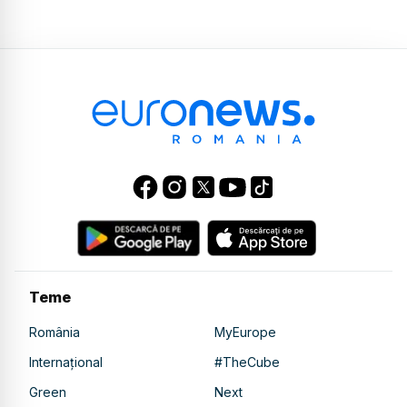
Teme
România
MyEurope
Internațional
#TheCube
Green
Next