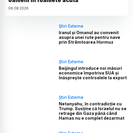
oameni în foamete acută
06
.
08
.
2026
Știri Externe
Iranul și Omanul au convenit
asupra unei rute pentru nave
prin Strâmtoarea Hormuz
Știri Externe
Beijingul introduce noi măsuri
economice împotriva SUA și
înăsprește controalele la export
Știri Externe
Netanyahu, în contradicție cu
Trump. Susține că Israelul nu se
retrage din Gaza până când
Hamas nu e complet dezarmat