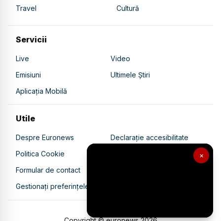
Travel
Cultură
Servicii
Live
Video
Emisiuni
Ultimele Știri
Aplicația Mobilă
Utile
Despre Euronews
Declarație accesibilitate
Politica Cookie
Politica de confidențialitate
×
Formular de contact
Transparență în utilizarea AI
Gestionați preferințele
Copyright © euronews
2026