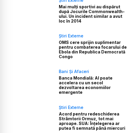
Știri Externe
Mai mulți sportivi au dispărut
după Jocurile Commonwealth-
ului. Un incident similar a avut
loc în 2014
Știri Externe
OMS cere sprijin suplimentar
pentru combaterea focarului de
Ebola din Republica Democrată
Congo
Bani Și Afaceri
Banca Mondială: AI poate
accelera cu un secol
dezvoltarea economiilor
emergente
Știri Externe
Acord pentru redeschiderea
Strâmtorii Ormuz, tot mai
aproape. SUA: Înțelegerea ar
putea fi semnată până miercuri