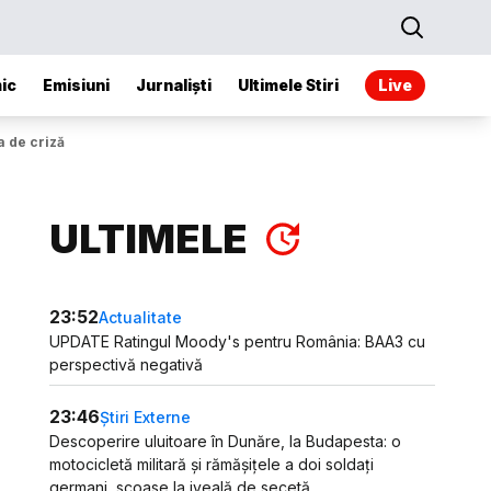
ic
Emisiuni
Jurnaliști
Ultimele Stiri
Live
 de criză
ULTIMELE
23:52
Actualitate
UPDATE Ratingul Moody's pentru România: BAA3 cu
perspectivă negativă
23:46
Știri Externe
Descoperire uluitoare în Dunăre, la Budapesta: o
motocicletă militară și rămășițele a doi soldați
germani, scoase la iveală de secetă