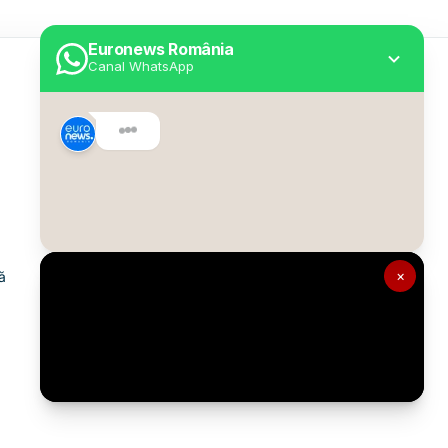
Euronews România
Canal WhatsApp
Utile
Despre Euronews
Declarație accesibilitate
Politica Cookie
Politica de confidențialitate
×
ă
Formular de contact
Transparență în utilizarea AI
Gestionați preferințele