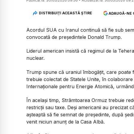
Publicat la:
30/05/2026 09:56
•
Actualizat la:
30/05/2026 09:
DISTRIBUIȚI ACEASTĂ ȘTIRE
ADAUGĂ-NE 
Acordul SUA cu Iranul continuă să fie sub semnul
convocată de președintele Donald Trump.
Liderul american insistă că regimul de la Tehe
nuclear.
Trump spune că uraniul îmbogățit, care poate f
trebuie colectat de Statele Unite, în colaborar
Internaționale pentru Energie Atomică, urmând a
În același timp, Strâmtoarea Ormuz trebuie rede
restricții sau taxe. Deși americanii au precizat 
așteaptă să fie semnat de președinte, după ședi
venit niciun anunț de la Casa Albă.