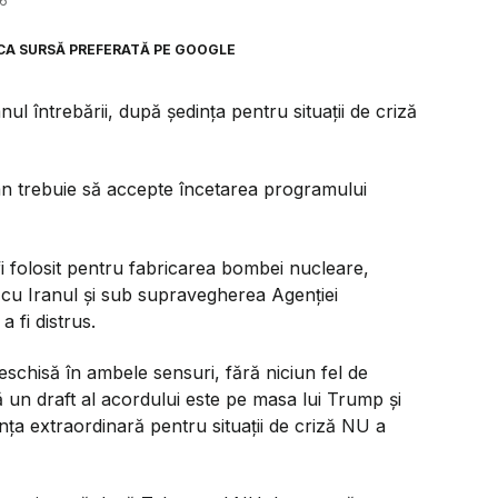
26
CA SURSĂ PREFERATĂ PE GOOGLE
 întrebării, după ședința pentru situații de criză
ran trebuie să accepte încetarea programului
i folosit pentru fabricarea bombei nucleare,
e cu Iranul și sub supravegherea Agenției
 fi distrus.
schisă în ambele sensuri, fără niciun fel de
că un draft al acordului este pe masa lui Trump și
nța extraordinară pentru situații de criză NU a