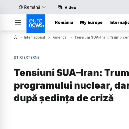
Română
Video
România
My Europe
Internați
>
Internațional
>
America
>
Tensiuni SUA–Iran: Trump cer
ȘTIRI EXTERNE
Tensiuni SUA–Iran: Trum
programului nuclear, da
după ședința de criză