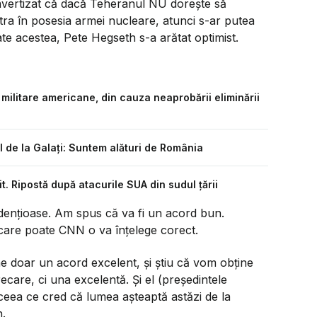
 avertizat că dacă Teheranul NU dorește să
ra în posesia armei nucleare, atunci s-ar putea
e acestea, Pete Hegseth s-a arătat optimist.
militare americane, din cauza neaprobării eliminării
de la Galați: Suntem alături de România
. Ripostă după atacurile SUA din sudul țării
endențioase. Am spus că va fi un acord bun.
care poate CNN o va înțelege corect.
ne doar un acord excelent, și știu că vom obține
care, ci una excelentă. Și el (președintele
 ceea ce cred că lumea așteaptă astăzi de la
h.