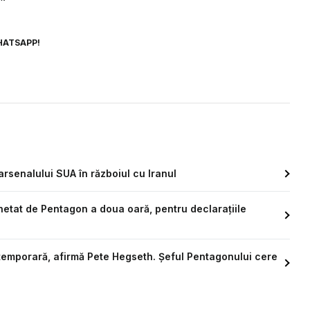
HATSAPP!
rsenalului SUA în războiul cu Iranul
hetat de Pentagon a doua oară, pentru declarațiile
temporară, afirmă Pete Hegseth. Șeful Pentagonului cere