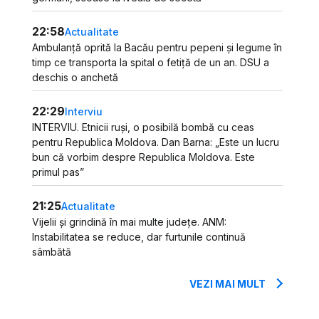
22:58
Actualitate
Ambulanță oprită la Bacău pentru pepeni și legume în
timp ce transporta la spital o fetiță de un an. DSU a
deschis o anchetă
22:29
Interviu
INTERVIU. Etnicii ruși, o posibilă bombă cu ceas
pentru Republica Moldova. Dan Barna: „Este un lucru
bun că vorbim despre Republica Moldova. Este
primul pas”
21:25
Actualitate
Vijelii și grindină în mai multe județe. ANM:
Instabilitatea se reduce, dar furtunile continuă
sâmbătă
VEZI MAI MULT