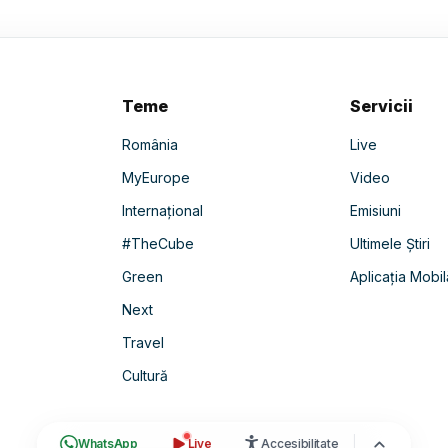
Teme
Servicii
România
Live
MyEurope
Video
Internațional
Emisiuni
#TheCube
Ultimele Știri
Green
Aplicația Mobil
Next
Travel
Cultură
WhatsApp
Live
Accesibilitate