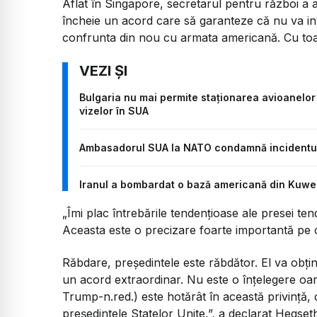
Aflat în Singapore, secretarul pentru război a
încheie un acord care să garanteze că nu va int
confrunta din nou cu armata americană. Cu toat
Bulgaria nu mai permite staționarea avioanelor 
vizelor în SUA
Ambasadorul SUA la NATO condamnă incidentul 
Iranul a bombardat o bază americană din Kuweit
„
Îmi plac întrebările tendențioase ale presei t
Aceasta este o precizare foarte importantă pe 
Răbdare, președintele este răbdător. El va obți
un acord extraordinar. Nu este o înțelegere oare
Trump-n.red.) este hotărât în această privință,
președintele Statelor Unite.
”, a declarat Hegset