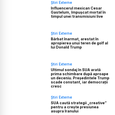
Știri Externe
Influencerul mexican Cesar
Gastelum, împușcat mortal în
timpul unei transmisiuni live
Știri Externe
Bărbat înarmat, arestat în
apropierea unui teren de golf al
lui Donald Trump
Știri Externe
Ultimul sondaj în SUA arată
prima schimbare după aproape
un deceniu. Președintele Trump
scade constant, iar democrații
cresc
Știri Externe
SUA caută strategii „creative”
pentru a crește presiunea
asupra Iranului