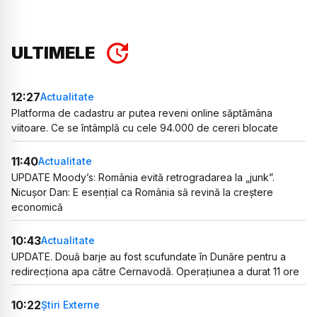
ULTIMELE
12:27
Actualitate
Platforma de cadastru ar putea reveni online săptămâna
viitoare. Ce se întâmplă cu cele 94.000 de cereri blocate
11:40
Actualitate
UPDATE Moody’s: România evită retrogradarea la „junk”.
Nicușor Dan: E esențial ca România să revină la creștere
economică
10:43
Actualitate
UPDATE. Două barje au fost scufundate în Dunăre pentru a
redirecționa apa către Cernavodă. Operațiunea a durat 11 ore
10:22
Știri Externe