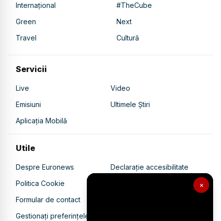
Internațional
#TheCube
Green
Next
Travel
Cultură
Servicii
Live
Video
Emisiuni
Ultimele Știri
Aplicația Mobilă
Utile
Despre Euronews
Declarație accesibilitate
Politica Cookie
Politica de confidențialitate
×
Formular de contact
Transparență în utilizarea AI
Gestionați preferințele