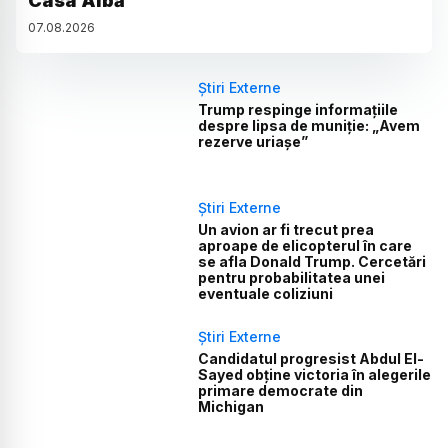
Casa Albă
07
.
08
.
2026
Știri Externe
Trump respinge informațiile
despre lipsa de muniție: „Avem
rezerve uriașe”
Știri Externe
Un avion ar fi trecut prea
aproape de elicopterul în care
se afla Donald Trump. Cercetări
pentru probabilitatea unei
eventuale coliziuni
Știri Externe
Candidatul progresist Abdul El-
Sayed obține victoria în alegerile
primare democrate din
Michigan