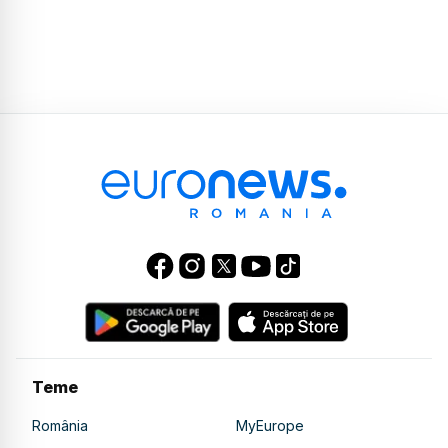
Teme
România
MyEurope