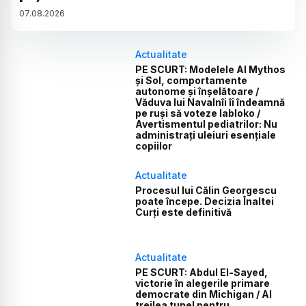
07
.
08
.
2026
Actualitate
PE SCURT: Modelele AI Mythos
și Sol, comportamente
autonome și înșelătoare /
Văduva lui Navalnîi îi îndeamnă
pe ruși să voteze Iabloko /
Avertismentul pediatrilor: Nu
administrați uleiuri esențiale
copiilor
Actualitate
Procesul lui Călin Georgescu
poate începe. Decizia Înaltei
Curți este definitivă
Actualitate
PE SCURT: Abdul El-Sayed,
victorie în alegerile primare
democrate din Michigan / Al
treilea tunel pentru