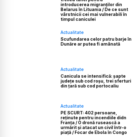
introducerea migranților din
Belarus în Lituania / De ce sunt
vârstnicii cei mai vulnerabili în
timpul caniculei
Actualitate
Scufundarea celor patru barje în
Dunăre ar putea fi amânată
Actualitate
Canicula se intensifică: șapte
județe sub cod roșu, trei sferturi
din țară sub cod portocaliu
Actualitate
PE SCURT: 402 persoane,
reținute pentru incendiile didn
Franța / O dronă rusească a
urmărit și atacat un civil într-o
piață / Focar de Ebola în Congo