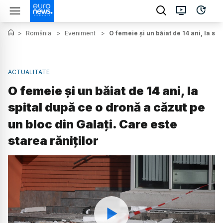
>
România
>
Eveniment
>
O femeie și un băiat de 14 ani, la spi
ACTUALITATE
O femeie și un băiat de 14 ani, la
spital după ce o dronă a căzut pe
un bloc din Galați. Care este
starea răniților