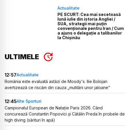
Actualitate
PE SCURT: Cea mai secetoasă
lună iulie din istoria Angliei /
SUA, strategii mai puțin
convenționale pentru Iran / Cum
a ajuns o delegație a talibanilor
la Chișinău
ULTIMELE
12:57
Actualitate
România este evaluată astăzi de Moody's. Ilie Bolojan
avertizează ce riscăm din cauza „mutilării unor jaloane”
12:45
Alte Sporturi
Campionatul European de Natație Paris 2026. Când
concurează Constantin Popovici și Cătălin Preda în probele de
high diving (sărituri în apă)