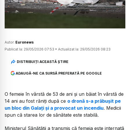
Watch
Autor:
Euronews
Publicat la:
29/05/2026 07:53
•
Actualizat la:
29/05/2026 08:23
DISTRIBUIȚI ACEASTĂ ȘTIRE
ADAUGĂ-NE CA SURSĂ PREFERATĂ PE GOOGLE
O femeie în vârstă de 53 de ani și un băiat în vârstă de
14 ani au fost răniți după ce
o dronă s-a prăbușit pe
un bloc din Galați și a provocat un incendiu
. Medicii
spun că starea lor de sănătate este stabilă.
Ministerul Sănătății a transmis că femeia este internată