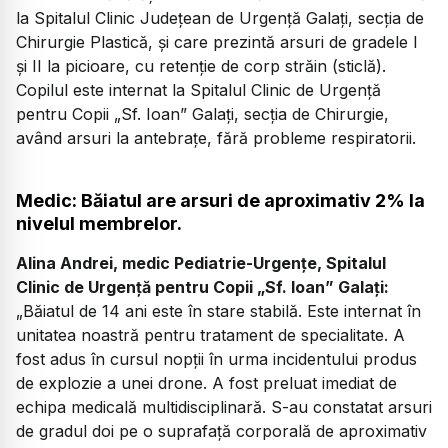
la Spitalul Clinic Județean de Urgență Galați, secția de
Chirurgie Plastică, și care prezintă arsuri de gradele I
și II la picioare, cu retenție de corp străin (sticlă).
Copilul este internat la Spitalul Clinic de Urgență
pentru Copii „Sf. Ioan” Galați, secția de Chirurgie,
având arsuri la antebrațe, fără probleme respiratorii.
Medic: Băiatul are arsuri de aproximativ 2% la
nivelul membrelor.
Alina Andrei, medic Pediatrie-Urgențe, Spitalul
Clinic de Urgență pentru Copii „Sf. Ioan” Galați:
„Băiatul de 14 ani este în stare stabilă. Este internat în
unitatea noastră pentru tratament de specialitate. A
fost adus în cursul nopții în urma incidentului produs
de explozie a unei drone. A fost preluat imediat de
echipa medicală multidisciplinară. S-au constatat arsuri
de gradul doi pe o suprafață corporală de aproximativ