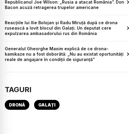
Republicanul Joe Wilson: „Rusia a atacat România”. Don
Bacon acuză retragerea trupelor americane
Reacțiile lui Ilie Bolojan și Radu Miruță după ce drona
rusească a lovit blocul din Galați. Un deputat cere
expulzarea ambasadorului rus din România
Generalul Gheorghe Maxim explică de ce drona-
kamikaze nu a fost doborâtă: „Nu au existat oportunități
reale de angajare în condiții de siguranță”
TAGURI
DRONĂ
GALAȚI