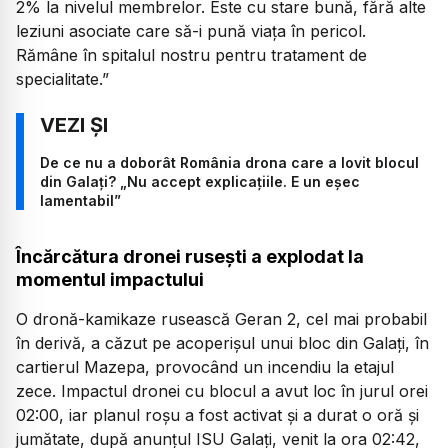
2% la nivelul membrelor. Este cu stare bună, fără alte
leziuni asociate care să-i pună viața în pericol.
Rămâne în spitalul nostru pentru tratament de
specialitate.”
De ce nu a doborât România drona care a lovit blocul
din Galați? „Nu accept explicațiile. E un eșec
lamentabil”
Încărcătura dronei rusești a explodat la
momentul impactului
O dronă-kamikaze rusească Geran 2, cel mai probabil
în derivă, a căzut pe acoperișul unui bloc din Galați, în
cartierul Mazepa, provocând un incendiu la etajul
zece. Impactul dronei cu blocul a avut loc în jurul orei
02:00, iar planul roșu a fost activat și a durat o oră și
jumătate, după anunțul ISU Galați, venit la ora 02:42,