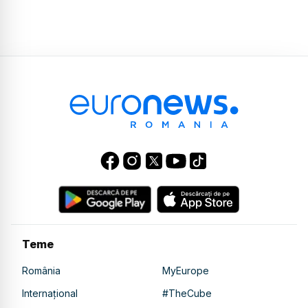
Teme
România
MyEurope
Internațional
#TheCube