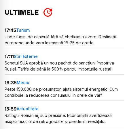
ULTIMELE
17:45
Turism
Unde fugim de caniculă fără să cheltuim o avere. Destinații
europene unde vara înseamnă 18-25 de grade
17:11
Știri Externe
Senatul SUA aprobă un nou pachet de sancțiuni împotriva
Rusiei. Tarife de până la 500% pentru importurile rusești
16:35
Mediu
Peste 150.000 de prosumatori ajută sistemul energetic. Cum
contribuie la reducerea consumului în orele de vârf
15:59
Actualitate
Ratingul României, sub presiune. Economiștii avertizează
asupra riscului de retrogradare și pierderii investițiilor