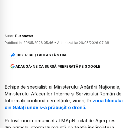
Autor:
Euronews
Publicat la:
29/05/2026 05:46
•
Actualizat la:
29/05/2026 07:38
DISTRIBUIȚI ACEASTĂ ȘTIRE
ADAUGĂ-NE CA SURSĂ PREFERATĂ PE GOOGLE
Echipe de specialiști ai Ministerului Apărării Naționale,
Ministerului Afacerilor Interne și Serviciului Român de
Informații continuă cercetările, vineri, în
zona blocului
din Galați unde s-a prăbușit o dronă.
Potrivit unui comunicat al MApN, citat de Agerpres,
din primele informații rezultă că
toată încărcătura