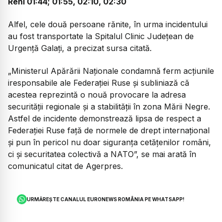
Reni 01:44; 01:55, 02:10, 02:30
Alfel, cele două persoane rănite, în urma incidentului
au fost transportate la Spitalul Clinic Județean de
Urgență Galați, a precizat sursa citată.
„Ministerul Apărării Naționale condamnă ferm acțiunile
iresponsabile ale Federației Ruse și subliniază că
acestea reprezintă o nouă provocare la adresa
securității regionale și a stabilității în zona Mării Negre.
Astfel de incidente demonstrează lipsa de respect a
Federației Ruse față de normele de drept internațional
și pun în pericol nu doar siguranța cetățenilor români,
ci și securitatea colectivă a NATO”, se mai arată în
comunicatul citat de Agerpres.
URMĂREȘTE CANALUL EURONEWS ROMÂNIA PE WHATSAPP!