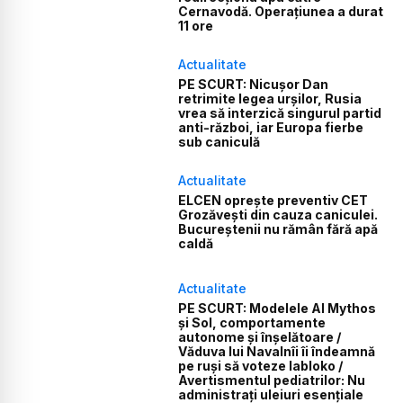
Cernavodă. Operațiunea a durat
11 ore
Actualitate
PE SCURT: Nicușor Dan
retrimite legea urșilor, Rusia
vrea să interzică singurul partid
anti-război, iar Europa fierbe
sub caniculă
Actualitate
ELCEN oprește preventiv CET
Grozăvești din cauza caniculei.
Bucureștenii nu rămân fără apă
caldă
Actualitate
PE SCURT: Modelele AI Mythos
și Sol, comportamente
autonome și înșelătoare /
Văduva lui Navalnîi îi îndeamnă
pe ruși să voteze Iabloko /
Avertismentul pediatrilor: Nu
administrați uleiuri esențiale