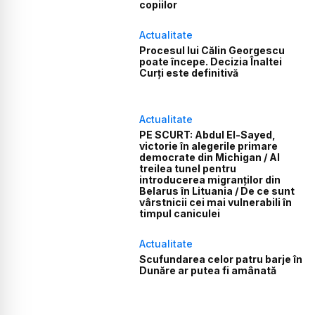
copiilor
Actualitate
Procesul lui Călin Georgescu
poate începe. Decizia Înaltei
Curți este definitivă
Actualitate
PE SCURT: Abdul El-Sayed,
victorie în alegerile primare
democrate din Michigan / Al
treilea tunel pentru
introducerea migranților din
Belarus în Lituania / De ce sunt
vârstnicii cei mai vulnerabili în
timpul caniculei
Actualitate
Scufundarea celor patru barje în
Dunăre ar putea fi amânată