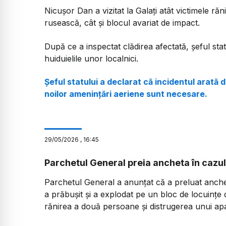
Nicușor Dan a vizitat la Galați atât victimele r
rusească, cât și blocul avariat de impact.
După ce a inspectat clădirea afectată, șeful statul
huiduielile unor localnici.
Șeful statului a declarat că incidentul arată d
noilor amenințări aeriene sunt necesare.
29
/
05
/
2026
,
16:45
Parchetul General preia ancheta în cazul d
Parchetul General a anunțat că a preluat anch
a prăbușit și a explodat pe un bloc de locuințe d
rănirea a două persoane și distrugerea unui ap