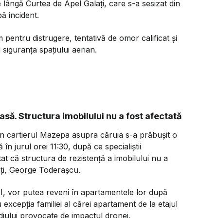
e lângă Curtea de Apel Galați, care s-a sesizat din
ă incident.
pentru distrugere, tentativă de omor calificat și
 siguranța spațiului aerian.
casă. Structura imobilului nu a fost afectată
 din cartierul Mazepa asupra căruia s-a prăbușit o
 în jurul orei 11:30, după ce specialiștii
at că structura de rezistență a imobilului nu a
lați, George Toderașcu.
 II, vor putea reveni în apartamentele lor după
 excepția familiei al cărei apartament de la etajul
ndiului provocate de impactul dronei.