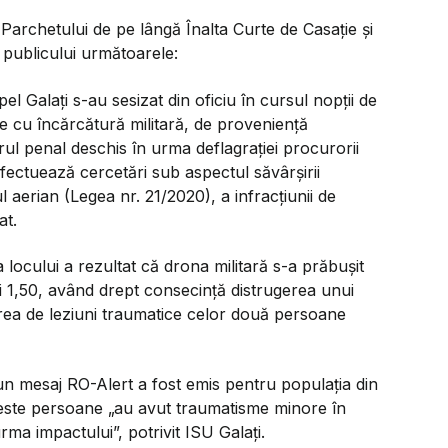
l Parchetului de pe lângă Înalta Curte de Casație și
a publicului următoarele:
l Galați s-au sesizat din oficiu în cursul nopții de
e cu încărcătură militară, de proveniență
rul penal deschis în urma deflagrației procurorii
fectuează cercetări sub aspectul săvârșirii
ul aerian (Legea nr. 21/2020), a infracțiunii de
at.
 locului a rezultat că drona militară s-a prăbușit
ei 1,50, având drept consecință distrugerea unui
zarea de leziuni traumatice celor două persoane
un mesaj RO-Alert a fost emis pentru populația din
aceste persoane
„au avut traumatisme minore în
 urma impactului”,
potrivit ISU Galați.