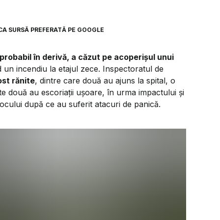
CA SURSĂ PREFERATĂ PE GOOGLE
robabil în derivă, a căzut pe acoperișul unui
 un incendiu la etajul zece. Inspectoratul de
st rănite
, dintre care două au ajuns la spital, o
lte două au escoriații ușoare, în urma impactului și
ța locului după ce au suferit atacuri de panică.