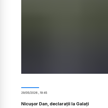
29
/
05
/
2026
,
19:45
Nicușor Dan, declarații la Galați