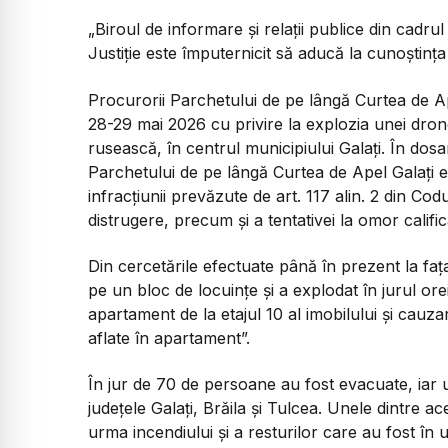
„Biroul de informare și relații publice din cadru
Justiție este împuternicit să aducă la cunoștinț
Procurorii Parchetului de pe lângă Curtea de Ape
28-29 mai 2026 cu privire la explozia unei dron
rusească, în centrul municipiului Galați. În dosa
Parchetului de pe lângă Curtea de Apel Galați e
infracțiunii prevăzute de art. 117 alin. 2 din Cod
distrugere, precum și a tentativei la omor calific
Din cercetările efectuate până în prezent la fața
pe un bloc de locuințe și a explodat în jurul or
apartament de la etajul 10 al imobilului și cau
aflate în apartament”.
În jur de 70 de persoane au fost evacuate, iar 
județele Galați, Brăila și Tulcea. Unele dintre 
urma incendiului și a resturilor care au fost în