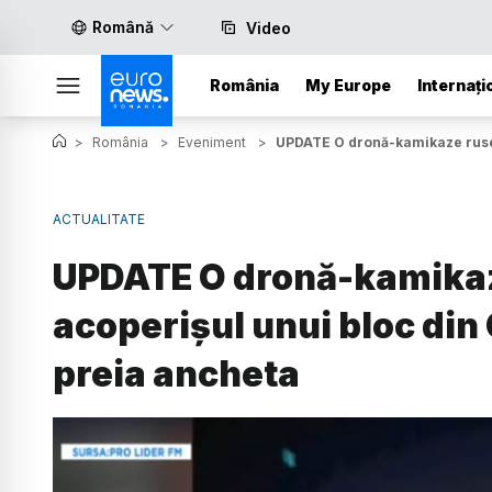
Română
Video
România
My Europe
Internați
>
România
>
Eveniment
>
UPDATE O dronă-kamikaze rusea
ACTUALITATE
UPDATE O dronă-kamikaz
acoperișul unui bloc din 
preia ancheta