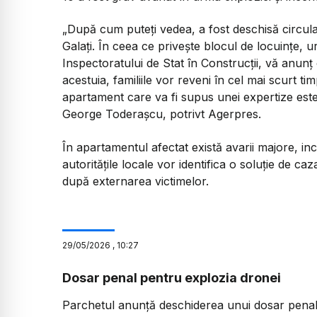
„După cum puteți vedea, a fost deschisă circula
Galați. În ceea ce privește blocul de locuințe, ur
Inspectoratului de Stat în Construcții, vă anunț
acestuia, familiile vor reveni în cel mai scurt t
apartament care va fi supus unei expertize este 
George Toderașcu, potrivt Agerpres.
În apartamentul afectat există avarii majore, inc
autoritățile locale vor identifica o soluție de c
după externarea victimelor.
29
/
05
/
2026
,
10:27
Dosar penal pentru explozia dronei
Parchetul anunță deschiderea unui dosar penal