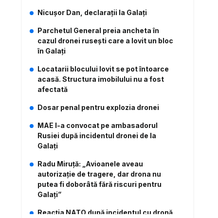
Nicușor Dan, declarații la Galați
Parchetul General preia ancheta în
cazul dronei rusești care a lovit un bloc
în Galați
Locatarii blocului lovit se pot întoarce
acasă. Structura imobilului nu a fost
afectată
Dosar penal pentru explozia dronei
MAE l-a convocat pe ambasadorul
Rusiei după incidentul dronei de la
Galați
Radu Miruță: „Avioanele aveau
autorizație de tragere, dar drona nu
putea fi doborâtă fără riscuri pentru
Galați”
Reacția NATO după incidentul cu dronă