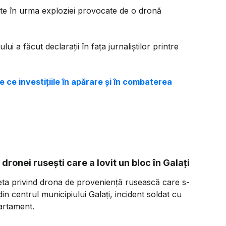
ănite în urma exploziei provocate de o dronă
ui a făcut declarații în fața jurnaliștilor printre
e ce investițiile în apărare și în combaterea
ronei rusești care a lovit un bloc în Galați
eta privind drona de proveniență rusească care s-
in centrul municipiului Galați, incident soldat cu
artament.