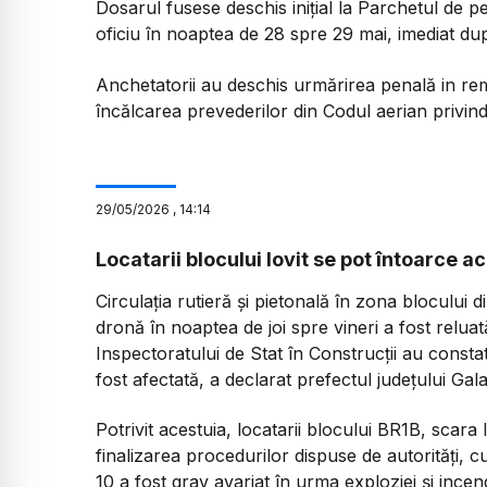
Dosarul fusese deschis inițial la Parchetul de p
oficiu în noaptea de 28 spre 29 mai, imediat dup
Anchetatorii au deschis urmărirea penală in rem 
încălcarea prevederilor din Codul aerian privind
29
/
05
/
2026
,
14:14
Locatarii blocului lovit se pot întoarce a
Circulația rutieră și pietonală în zona blocului
dronă în noaptea de joi spre vineri a fost reluată
Inspectoratului de Stat în Construcții au constat
fost afectată, a declarat prefectul județului Ga
Potrivit acestuia, locatarii blocului BR1B, scara
finalizarea procedurilor dispuse de autorități, cu
10 a fost grav avariat în urma exploziei și ince