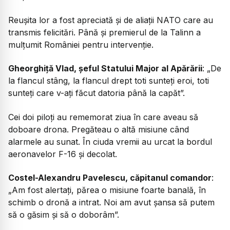
Reușita lor a fost apreciată și de aliații NATO care au
transmis felicitări. Până și premierul de la Talinn a
mulțumit României pentru intervenție.
Gheorghiță Vlad, șeful Statului Major al Apărării
: „De
la flancul stâng, la flancul drept toti sunteți eroi, toti
sunteți care v-ați făcut datoria până la capăt”.
Cei doi piloți au rememorat ziua în care aveau să
doboare drona. Pregăteau o altă misiune când
alarmele au sunat. În ciuda vremii au urcat la bordul
aeronavelor F-16 și decolat.
Costel-Alexandru Pavelescu, căpitanul comandor
:
„Am fost alertați, părea o misiune foarte banală, în
schimb o dronă a intrat. Noi am avut șansa să putem
să o găsim și să o doborâm”.