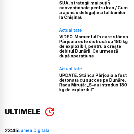
SUA, strategii mai puțin
convenționale pentru Iran / Cum
a ajuns o delegație a talibanilor
la Chișinău
Actualitate
VIDEO. Momentul în care stânca
Pârjoaia este distrusă cu 180 kg
de explozibil, pentru a crește
debitul Dunării. Ce urmează
după operațiune
Actualitate
UPDATE. Stânca Pârjoaia a fost
detonată cu succes pe Dunăre.
Radu Miruță: „S-au introdus 180
kg de explozibil”
ULTIMELE
23:45
Lumea Digitală