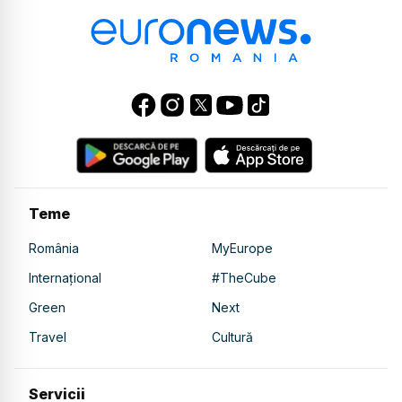
Teme
România
MyEurope
Internațional
#TheCube
Green
Next
Travel
Cultură
Servicii