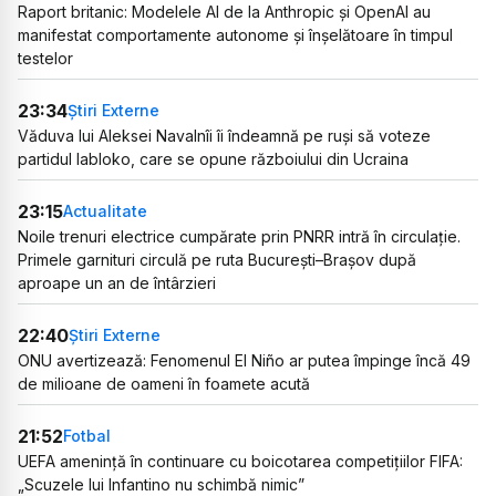
Raport britanic: Modelele AI de la Anthropic și OpenAI au
manifestat comportamente autonome și înșelătoare în timpul
testelor
23:34
Știri Externe
Văduva lui Aleksei Navalnîi îi îndeamnă pe ruși să voteze
partidul Iabloko, care se opune războiului din Ucraina
23:15
Actualitate
Noile trenuri electrice cumpărate prin PNRR intră în circulație.
Primele garnituri circulă pe ruta București–Brașov după
aproape un an de întârzieri
22:40
Știri Externe
ONU avertizează: Fenomenul El Niño ar putea împinge încă 49
de milioane de oameni în foamete acută
21:52
Fotbal
UEFA amenință în continuare cu boicotarea competițiilor FIFA:
„Scuzele lui Infantino nu schimbă nimic”