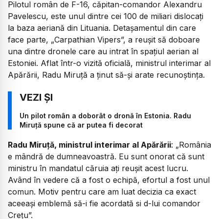
Pilotul român de F-16, căpitan-comandor Alexandru
Pavelescu, este unul dintre cei 100 de miliari dislocați
la baza aeriană din Lituania. Detașamentul din care
face parte, „Carpathian Vipers”, a reușit să doboare
una dintre dronele care au intrat în spațiul aerian al
Estoniei. Aflat într-o vizită oficială, ministrul interimar al
Apărării, Radu Miruță a ținut să-și arate recunoștința.
Un pilot român a doborât o dronă în Estonia. Radu
Miruță spune că ar putea fi decorat
Radu Miruță, ministrul interimar al Apărării
: „România
e mândră de dumneavoastră. Eu sunt onorat că sunt
ministru în mandatul căruia ați reușit acest lucru.
Având în vedere că a fost o echipă, efortul a fost unul
comun. Motiv pentru care am luat decizia ca exact
aceeași emblemă să-i fie acordată si d-lui comandor
Crețu”.