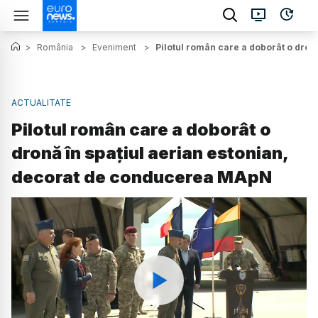
>
România
>
Eveniment
>
Pilotul român care a doborât o dro
ACTUALITATE
Pilotul român care a doborât o
dronă în spațiul aerian estonian,
decorat de conducerea MApN
Watch